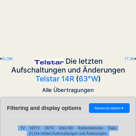
61.0W
Die letzten
77.3E
Aufschaltungen und Änderungen
Telstar 14R
(
63°W
)
Alle Übertragungen
Filtering and display options
Advanced options
▼
TV
HDTV
3DTV
Ultra HD
Radiostationen
Data
[+] Die letzten Aufschaltungen und Änderungen