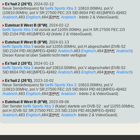
Es'hail 2 (26°E)
, 2024-02-12
Neue Sendefrequenz für
beIN Sports Xtra 3
: 10810.00MHz, pol.V
(10810.00MHz, pol.V SR:27500 FEC:2/3 SID:8604 PID:481[MPEG-4]/482
Arabisch
,483
Englisch
,484
Arabisch
- Irdeto 2 & VideoGuard).
Eutelsat 8 West B (8°W)
, 2024-02-12
beIN Sports Xtra 3
ist zurück auf 11055.00MHz, pol.H SR:27500 FEC:2/3
SID:2104 PID:481[MPEG-4]/ (Irdeto 2 & VideoGuard).
Eutelsat 8 West B (8°W)
, 2024-01-13
beIN Sports Xtra 3
wurde auf 11055.00MHz, pol.H abgeschaltet (DVB-S2
SID:2104 PID:481[MPEG-4]/482
Arabisch
,483
Englisch
,484
Arabisch
).
Dieser Kanal ist über Satellit nicht mehr verfügbar
Es'hail 2 (26°E)
, 2024-01-13
beIN Sports Xtra 3
wurde auf 10810.00MHz, pol.V abgeschaltet (DVB-S2
SID:8604 PID:481[MPEG-4]/482
Arabisch
,483
Englisch
,484
Arabisch
)
Es'hail 2 (26°E)
, 2023-10-02
Neue Sendefrequenz für
beIN Sports Xtra 3
: 10810.00MHz, pol.V
(10810.00MHz, pol.V SR:27500 FEC:2/3 SID:8604 PID:481[MPEG-4]/482
Arabisch
,483
Englisch
,484
Arabisch
- Irdeto 2 & VideoGuard).
Eutelsat 8 West B (8°W)
, 2023-09-06
Der Sender
beIN Sports Xtra 3
(Katar) startete um DVB-S2 : auf 11055.00MHz,
pol.H (DVB-S2 SR:27500 FEC:2/3 SID:2104 PID:481[MPEG-4]/482
Arabisch
,483
Englisch
,484
Arabisch
- Irdeto 2 & VideoGuard).