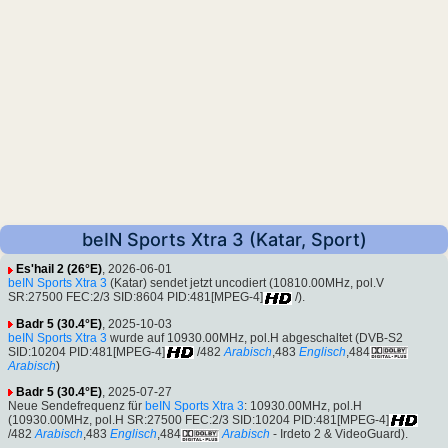
beIN Sports Xtra 3 (Katar, Sport)
Es'hail 2 (26°E)
, 2026-06-01
beIN Sports Xtra 3
(Katar) sendet jetzt uncodiert (10810.00MHz, pol.V
SR:27500 FEC:2/3 SID:8604 PID:481[MPEG-4]
/).
Badr 5 (30.4°E)
, 2025-10-03
beIN Sports Xtra 3
wurde auf 10930.00MHz, pol.H abgeschaltet (DVB-S2
SID:10204 PID:481[MPEG-4]
/482
Arabisch
,483
Englisch
,484
Arabisch
)
Badr 5 (30.4°E)
, 2025-07-27
Neue Sendefrequenz für
beIN Sports Xtra 3
: 10930.00MHz, pol.H
(10930.00MHz, pol.H SR:27500 FEC:2/3 SID:10204 PID:481[MPEG-4]
/482
Arabisch
,483
Englisch
,484
Arabisch
- Irdeto 2 & VideoGuard).