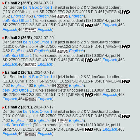
Es'hail 2 (26°E)
, 2024-07-21
Der Sender
beIN Box Office 1
ist jetzt in Irdeto 2 & VideoGuard codiert
(11310.00MHz, pol.H SR:27500 FEC:2/3 SID:40115 PID:461[MPEG-4]
/462
Englisch
,463
Englisch
,464
Englisch
).
beIN Box Office 1
(Türkei) sendet jetzt uncodiert (11310.00MHz, pol.H
SR:27500 FEC:2/3 SID:40115 PID:461[MPEG-4]
/462
Englisch
,463
Englisch
,464
Englisch
).
Es'hail 2 (26°E)
, 2024-07-20
Der Sender
beIN Box Office 1
ist jetzt in Irdeto 2 & VideoGuard codiert
(11310.00MHz, pol.H SR:27500 FEC:2/3 SID:40115 PID:461[MPEG-4]
/462
Englisch
,463
Englisch
,464
Englisch
).
beIN Box Office 1
(Türkei) sendet jetzt uncodiert (11310.00MHz, pol.H
SR:27500 FEC:2/3 SID:40115 PID:461[MPEG-4]
/462
Englisch
,463
Englisch
,464
Englisch
).
Es'hail 2 (26°E)
, 2024-07-18
Der Sender
beIN Box Office 1
ist jetzt in Irdeto 2 & VideoGuard codiert
(11310.00MHz, pol.H SR:27500 FEC:2/3 SID:40115 PID:461[MPEG-4]
/462
Englisch
,463
Englisch
,464
Englisch
).
beIN Box Office 1
(Türkei) sendet jetzt uncodiert (11310.00MHz, pol.H
SR:27500 FEC:2/3 SID:40115 PID:461[MPEG-4]
/462
Englisch
,463
Englisch
,464
Englisch
).
Es'hail 2 (26°E)
, 2024-07-17
Der Sender
beIN Box Office 1
ist jetzt in Irdeto 2 & VideoGuard codiert
(11310.00MHz, pol.H SR:27500 FEC:2/3 SID:40115 PID:461[MPEG-4]
/462
Englisch
,463
Englisch
,464
Englisch
).
beIN Box Office 1
(Türkei) sendet jetzt uncodiert (11310.00MHz, pol.H
SR:27500 FEC:2/3 SID:40115 PID:461[MPEG-4]
/462
Englisch
,463
Englisch
,464
Englisch
).