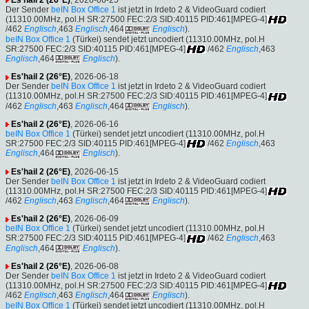
Der Sender
beIN Box Office 1
ist jetzt in Irdeto 2 & VideoGuard codiert
(11310.00MHz, pol.H SR:27500 FEC:2/3 SID:40115 PID:461[MPEG-4]
/462
Englisch
,463
Englisch
,464
Englisch
).
beIN Box Office 1
(Türkei) sendet jetzt uncodiert (11310.00MHz, pol.H
SR:27500 FEC:2/3 SID:40115 PID:461[MPEG-4]
/462
Englisch
,463
Englisch
,464
Englisch
).
Es'hail 2 (26°E)
, 2026-06-18
Der Sender
beIN Box Office 1
ist jetzt in Irdeto 2 & VideoGuard codiert
(11310.00MHz, pol.H SR:27500 FEC:2/3 SID:40115 PID:461[MPEG-4]
/462
Englisch
,463
Englisch
,464
Englisch
).
Es'hail 2 (26°E)
, 2026-06-16
beIN Box Office 1
(Türkei) sendet jetzt uncodiert (11310.00MHz, pol.H
SR:27500 FEC:2/3 SID:40115 PID:461[MPEG-4]
/462
Englisch
,463
Englisch
,464
Englisch
).
Es'hail 2 (26°E)
, 2026-06-15
Der Sender
beIN Box Office 1
ist jetzt in Irdeto 2 & VideoGuard codiert
(11310.00MHz, pol.H SR:27500 FEC:2/3 SID:40115 PID:461[MPEG-4]
/462
Englisch
,463
Englisch
,464
Englisch
).
Es'hail 2 (26°E)
, 2026-06-09
beIN Box Office 1
(Türkei) sendet jetzt uncodiert (11310.00MHz, pol.H
SR:27500 FEC:2/3 SID:40115 PID:461[MPEG-4]
/462
Englisch
,463
Englisch
,464
Englisch
).
Es'hail 2 (26°E)
, 2026-06-08
Der Sender
beIN Box Office 1
ist jetzt in Irdeto 2 & VideoGuard codiert
(11310.00MHz, pol.H SR:27500 FEC:2/3 SID:40115 PID:461[MPEG-4]
/462
Englisch
,463
Englisch
,464
Englisch
).
beIN Box Office 1
(Türkei) sendet jetzt uncodiert (11310.00MHz, pol.H