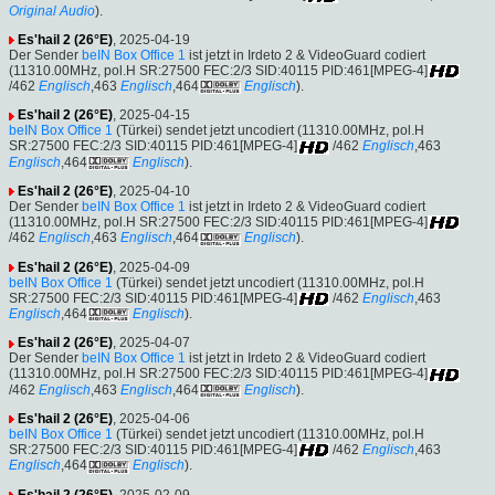
Original Audio
).
Es'hail 2 (26°E)
, 2025-04-19
Der Sender
beIN Box Office 1
ist jetzt in Irdeto 2 & VideoGuard codiert
(11310.00MHz, pol.H SR:27500 FEC:2/3 SID:40115 PID:461[MPEG-4]
/462
Englisch
,463
Englisch
,464
Englisch
).
Es'hail 2 (26°E)
, 2025-04-15
beIN Box Office 1
(Türkei) sendet jetzt uncodiert (11310.00MHz, pol.H
SR:27500 FEC:2/3 SID:40115 PID:461[MPEG-4]
/462
Englisch
,463
Englisch
,464
Englisch
).
Es'hail 2 (26°E)
, 2025-04-10
Der Sender
beIN Box Office 1
ist jetzt in Irdeto 2 & VideoGuard codiert
(11310.00MHz, pol.H SR:27500 FEC:2/3 SID:40115 PID:461[MPEG-4]
/462
Englisch
,463
Englisch
,464
Englisch
).
Es'hail 2 (26°E)
, 2025-04-09
beIN Box Office 1
(Türkei) sendet jetzt uncodiert (11310.00MHz, pol.H
SR:27500 FEC:2/3 SID:40115 PID:461[MPEG-4]
/462
Englisch
,463
Englisch
,464
Englisch
).
Es'hail 2 (26°E)
, 2025-04-07
Der Sender
beIN Box Office 1
ist jetzt in Irdeto 2 & VideoGuard codiert
(11310.00MHz, pol.H SR:27500 FEC:2/3 SID:40115 PID:461[MPEG-4]
/462
Englisch
,463
Englisch
,464
Englisch
).
Es'hail 2 (26°E)
, 2025-04-06
beIN Box Office 1
(Türkei) sendet jetzt uncodiert (11310.00MHz, pol.H
SR:27500 FEC:2/3 SID:40115 PID:461[MPEG-4]
/462
Englisch
,463
Englisch
,464
Englisch
).
Es'hail 2 (26°E)
, 2025-02-09