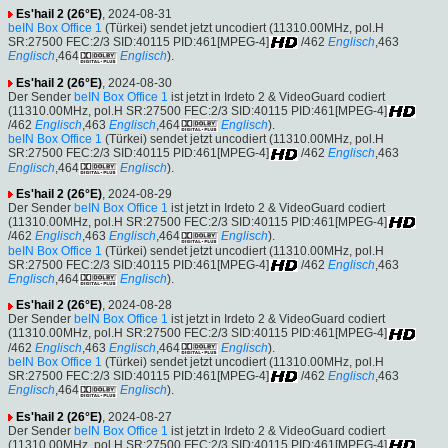
Es'hail 2 (26°E)
, 2024-08-31
beIN Box Office 1
(Türkei) sendet jetzt uncodiert (11310.00MHz, pol.H
SR:27500 FEC:2/3 SID:40115 PID:461[MPEG-4]
/462
Englisch
,463
Englisch
,464
Englisch
).
Es'hail 2 (26°E)
, 2024-08-30
Der Sender
beIN Box Office 1
ist jetzt in Irdeto 2 & VideoGuard codiert
(11310.00MHz, pol.H SR:27500 FEC:2/3 SID:40115 PID:461[MPEG-4]
/462
Englisch
,463
Englisch
,464
Englisch
).
beIN Box Office 1
(Türkei) sendet jetzt uncodiert (11310.00MHz, pol.H
SR:27500 FEC:2/3 SID:40115 PID:461[MPEG-4]
/462
Englisch
,463
Englisch
,464
Englisch
).
Es'hail 2 (26°E)
, 2024-08-29
Der Sender
beIN Box Office 1
ist jetzt in Irdeto 2 & VideoGuard codiert
(11310.00MHz, pol.H SR:27500 FEC:2/3 SID:40115 PID:461[MPEG-4]
/462
Englisch
,463
Englisch
,464
Englisch
).
beIN Box Office 1
(Türkei) sendet jetzt uncodiert (11310.00MHz, pol.H
SR:27500 FEC:2/3 SID:40115 PID:461[MPEG-4]
/462
Englisch
,463
Englisch
,464
Englisch
).
Es'hail 2 (26°E)
, 2024-08-28
Der Sender
beIN Box Office 1
ist jetzt in Irdeto 2 & VideoGuard codiert
(11310.00MHz, pol.H SR:27500 FEC:2/3 SID:40115 PID:461[MPEG-4]
/462
Englisch
,463
Englisch
,464
Englisch
).
beIN Box Office 1
(Türkei) sendet jetzt uncodiert (11310.00MHz, pol.H
SR:27500 FEC:2/3 SID:40115 PID:461[MPEG-4]
/462
Englisch
,463
Englisch
,464
Englisch
).
Es'hail 2 (26°E)
, 2024-08-27
Der Sender
beIN Box Office 1
ist jetzt in Irdeto 2 & VideoGuard codiert
(11310.00MHz, pol.H SR:27500 FEC:2/3 SID:40115 PID:461[MPEG-4]