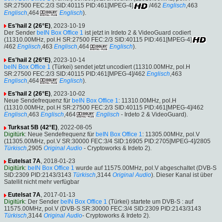
SR:27500 FEC:2/3 SID:40115 PID:461[MPEG-4]
/462
Englisch
,463
Englisch
,464
Englisch
).
Es'hail 2 (26°E)
, 2023-10-19
Der Sender
beIN Box Office 1
ist jetzt in Irdeto 2 & VideoGuard codiert
(11310.00MHz, pol.H SR:27500 FEC:2/3 SID:40115 PID:461[MPEG-4]
/462
Englisch
,463
Englisch
,464
Englisch
).
Es'hail 2 (26°E)
, 2023-10-14
beIN Box Office 1
(Türkei) sendet jetzt uncodiert (11310.00MHz, pol.H
SR:27500 FEC:2/3 SID:40115 PID:461[MPEG-4]/462
Englisch
,463
Englisch
,464
Englisch
).
Es'hail 2 (26°E)
, 2023-10-02
Neue Sendefrequenz für
beIN Box Office 1
: 11310.00MHz, pol.H
(11310.00MHz, pol.H SR:27500 FEC:2/3 SID:40115 PID:461[MPEG-4]/462
Englisch
,463
Englisch
,464
Englisch
- Irdeto 2 & VideoGuard).
Turksat 5B (42°E)
, 2022-08-05
Digitürk
: Neue Sendefrequenz für
beIN Box Office 1
: 11305.00MHz, pol.V
(11305.00MHz, pol.V SR:30000 FEC:3/4 SID:16905 PID:2705[MPEG-4]/2805
Türkisch
,2905
Original Audio
- Cryptoworks & Irdeto 2).
Eutelsat 7A
, 2018-01-23
Digitürk
:
beIN Box Office 1
wurde auf 11575.00MHz, pol.V abgeschaltet (DVB-S
SID:2309 PID:2143/3143
Türkisch
,3144
Original Audio
). Dieser Kanal ist über
Satellit nicht mehr verfügbar
Eutelsat 7A
, 2017-01-13
Digitürk
: Der Sender
beIN Box Office 1
(Türkei) startete um DVB-S : auf
11575.00MHz, pol.V (DVB-S SR:30000 FEC:3/4 SID:2309 PID:2143/3143
Türkisch
,3144
Original Audio
- Cryptoworks & Irdeto 2).