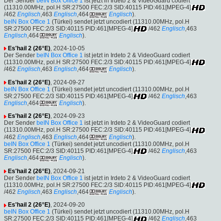
Der Sender
beIN Box Office 1
ist jetzt in Irdeto 2 & VideoGuard codiert
(11310.00MHz, pol.H SR:27500 FEC:2/3 SID:40115 PID:461[MPEG-4]
/462
Englisch
,463
Englisch
,464
Englisch
).
beIN Box Office 1
(Türkei) sendet jetzt uncodiert (11310.00MHz, pol.H
SR:27500 FEC:2/3 SID:40115 PID:461[MPEG-4]
/462
Englisch
,463
Englisch
,464
Englisch
).
Es'hail 2 (26°E)
, 2024-10-05
Der Sender
beIN Box Office 1
ist jetzt in Irdeto 2 & VideoGuard codiert
(11310.00MHz, pol.H SR:27500 FEC:2/3 SID:40115 PID:461[MPEG-4]
/462
Englisch
,463
Englisch
,464
Englisch
).
Es'hail 2 (26°E)
, 2024-09-27
beIN Box Office 1
(Türkei) sendet jetzt uncodiert (11310.00MHz, pol.H
SR:27500 FEC:2/3 SID:40115 PID:461[MPEG-4]
/462
Englisch
,463
Englisch
,464
Englisch
).
Es'hail 2 (26°E)
, 2024-09-23
Der Sender
beIN Box Office 1
ist jetzt in Irdeto 2 & VideoGuard codiert
(11310.00MHz, pol.H SR:27500 FEC:2/3 SID:40115 PID:461[MPEG-4]
/462
Englisch
,463
Englisch
,464
Englisch
).
beIN Box Office 1
(Türkei) sendet jetzt uncodiert (11310.00MHz, pol.H
SR:27500 FEC:2/3 SID:40115 PID:461[MPEG-4]
/462
Englisch
,463
Englisch
,464
Englisch
).
Es'hail 2 (26°E)
, 2024-09-21
Der Sender
beIN Box Office 1
ist jetzt in Irdeto 2 & VideoGuard codiert
(11310.00MHz, pol.H SR:27500 FEC:2/3 SID:40115 PID:461[MPEG-4]
/462
Englisch
,463
Englisch
,464
Englisch
).
Es'hail 2 (26°E)
, 2024-09-20
beIN Box Office 1
(Türkei) sendet jetzt uncodiert (11310.00MHz, pol.H
SR:27500 FEC:2/3 SID:40115 PID:461[MPEG-4]
/462
Englisch
,463