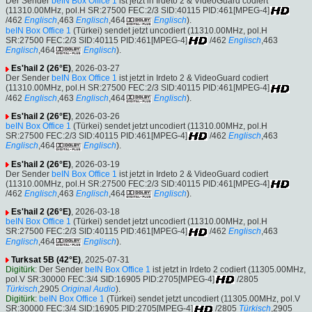
Der Sender
beIN Box Office 1
ist jetzt in Irdeto 2 & VideoGuard codiert
(11310.00MHz, pol.H SR:27500 FEC:2/3 SID:40115 PID:461[MPEG-4]
/462
Englisch
,463
Englisch
,464
Englisch
).
beIN Box Office 1
(Türkei) sendet jetzt uncodiert (11310.00MHz, pol.H
SR:27500 FEC:2/3 SID:40115 PID:461[MPEG-4]
/462
Englisch
,463
Englisch
,464
Englisch
).
Es'hail 2 (26°E)
, 2026-03-27
Der Sender
beIN Box Office 1
ist jetzt in Irdeto 2 & VideoGuard codiert
(11310.00MHz, pol.H SR:27500 FEC:2/3 SID:40115 PID:461[MPEG-4]
/462
Englisch
,463
Englisch
,464
Englisch
).
Es'hail 2 (26°E)
, 2026-03-26
beIN Box Office 1
(Türkei) sendet jetzt uncodiert (11310.00MHz, pol.H
SR:27500 FEC:2/3 SID:40115 PID:461[MPEG-4]
/462
Englisch
,463
Englisch
,464
Englisch
).
Es'hail 2 (26°E)
, 2026-03-19
Der Sender
beIN Box Office 1
ist jetzt in Irdeto 2 & VideoGuard codiert
(11310.00MHz, pol.H SR:27500 FEC:2/3 SID:40115 PID:461[MPEG-4]
/462
Englisch
,463
Englisch
,464
Englisch
).
Es'hail 2 (26°E)
, 2026-03-18
beIN Box Office 1
(Türkei) sendet jetzt uncodiert (11310.00MHz, pol.H
SR:27500 FEC:2/3 SID:40115 PID:461[MPEG-4]
/462
Englisch
,463
Englisch
,464
Englisch
).
Turksat 5B (42°E)
, 2025-07-31
Digitürk
: Der Sender
beIN Box Office 1
ist jetzt in Irdeto 2 codiert (11305.00MHz,
pol.V SR:30000 FEC:3/4 SID:16905 PID:2705[MPEG-4]
/2805
Türkisch
,2905
Original Audio
).
Digitürk
:
beIN Box Office 1
(Türkei) sendet jetzt uncodiert (11305.00MHz, pol.V
SR:30000 FEC:3/4 SID:16905 PID:2705[MPEG-4]
/2805
Türkisch
,2905