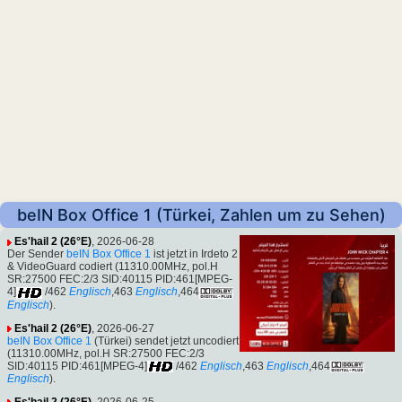
beIN Box Office 1 (Türkei, Zahlen um zu Sehen)
Es'hail 2 (26°E)
, 2026-06-28
Der Sender
beIN Box Office 1
ist jetzt in Irdeto 2
& VideoGuard codiert (11310.00MHz, pol.H
SR:27500 FEC:2/3 SID:40115 PID:461[MPEG-
4]
/462
Englisch
,463
Englisch
,464
Englisch
).
Es'hail 2 (26°E)
, 2026-06-27
beIN Box Office 1
(Türkei) sendet jetzt uncodiert
(11310.00MHz, pol.H SR:27500 FEC:2/3
SID:40115 PID:461[MPEG-4]
/462
Englisch
,463
Englisch
,464
Englisch
).
Es'hail 2 (26°E)
, 2026-06-25