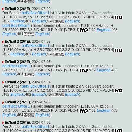
Englisch
,464
Englisch
).
Es'hail 2 (26°E)
, 2024-07-09
Der Sender
beIN Box Office 1
ist jetzt in Irdeto 2 & VideoGuard codiert
(11310.00MHz, pol.H SR:27500 FEC:2/3 SID:40115 PID:461[MPEG-4]
/462
Englisch
,463
Englisch
,464
Englisch
).
beIN Box Office 1
(Türkei) sendet jetzt uncodiert (11310.00MHz, pol.H
SR:27500 FEC:2/3 SID:40115 PID:461[MPEG-4]
/462
Englisch
,463
Englisch
,464
Englisch
).
Es'hail 2 (26°E)
, 2024-07-08
Der Sender
beIN Box Office 1
ist jetzt in Irdeto 2 & VideoGuard codiert
(11310.00MHz, pol.H SR:27500 FEC:2/3 SID:40115 PID:461[MPEG-4]
/462
Englisch
,463
Englisch
,464
Englisch
).
Es'hail 2 (26°E)
, 2024-07-05
beIN Box Office 1
(Türkei) sendet jetzt uncodiert (11310.00MHz, pol.H
SR:27500 FEC:2/3 SID:40115 PID:461[MPEG-4]
/462
Englisch
,463
Englisch
,464
Englisch
).
Es'hail 2 (26°E)
, 2024-07-04
Der Sender
beIN Box Office 1
ist jetzt in Irdeto 2 & VideoGuard codiert
(11310.00MHz, pol.H SR:27500 FEC:2/3 SID:40115 PID:461[MPEG-4]
/462
Englisch
,463
Englisch
,464
Englisch
).
Es'hail 2 (26°E)
, 2024-07-03
beIN Box Office 1
(Türkei) sendet jetzt uncodiert (11310.00MHz, pol.H
SR:27500 FEC:2/3 SID:40115 PID:461[MPEG-4]
/462
Englisch
,463
Englisch
,464
Englisch
).
Es'hail 2 (26°E)
, 2024-07-02
Der Sender
beIN Box Office 1
ist jetzt in Irdeto 2 & VideoGuard codiert
(11310.00MHz, pol.H SR:27500 FEC:2/3 SID:40115 PID:461[MPEG-4]