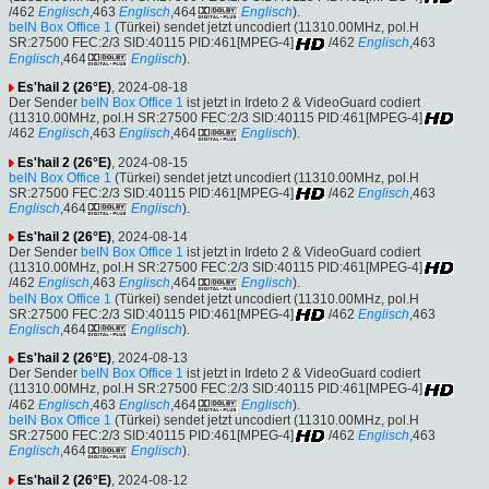
/462
Englisch
,463
Englisch
,464
Englisch
).
beIN Box Office 1
(Türkei) sendet jetzt uncodiert (11310.00MHz, pol.H
SR:27500 FEC:2/3 SID:40115 PID:461[MPEG-4]
/462
Englisch
,463
Englisch
,464
Englisch
).
Es'hail 2 (26°E)
, 2024-08-18
Der Sender
beIN Box Office 1
ist jetzt in Irdeto 2 & VideoGuard codiert
(11310.00MHz, pol.H SR:27500 FEC:2/3 SID:40115 PID:461[MPEG-4]
/462
Englisch
,463
Englisch
,464
Englisch
).
Es'hail 2 (26°E)
, 2024-08-15
beIN Box Office 1
(Türkei) sendet jetzt uncodiert (11310.00MHz, pol.H
SR:27500 FEC:2/3 SID:40115 PID:461[MPEG-4]
/462
Englisch
,463
Englisch
,464
Englisch
).
Es'hail 2 (26°E)
, 2024-08-14
Der Sender
beIN Box Office 1
ist jetzt in Irdeto 2 & VideoGuard codiert
(11310.00MHz, pol.H SR:27500 FEC:2/3 SID:40115 PID:461[MPEG-4]
/462
Englisch
,463
Englisch
,464
Englisch
).
beIN Box Office 1
(Türkei) sendet jetzt uncodiert (11310.00MHz, pol.H
SR:27500 FEC:2/3 SID:40115 PID:461[MPEG-4]
/462
Englisch
,463
Englisch
,464
Englisch
).
Es'hail 2 (26°E)
, 2024-08-13
Der Sender
beIN Box Office 1
ist jetzt in Irdeto 2 & VideoGuard codiert
(11310.00MHz, pol.H SR:27500 FEC:2/3 SID:40115 PID:461[MPEG-4]
/462
Englisch
,463
Englisch
,464
Englisch
).
beIN Box Office 1
(Türkei) sendet jetzt uncodiert (11310.00MHz, pol.H
SR:27500 FEC:2/3 SID:40115 PID:461[MPEG-4]
/462
Englisch
,463
Englisch
,464
Englisch
).
Es'hail 2 (26°E)
, 2024-08-12