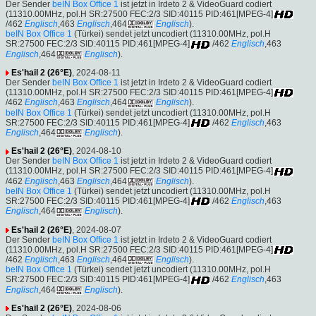
Der Sender
beIN Box Office 1
ist jetzt in Irdeto 2 & VideoGuard codiert
(11310.00MHz, pol.H SR:27500 FEC:2/3 SID:40115 PID:461[MPEG-4]
/462
Englisch
,463
Englisch
,464
Englisch
).
beIN Box Office 1
(Türkei) sendet jetzt uncodiert (11310.00MHz, pol.H
SR:27500 FEC:2/3 SID:40115 PID:461[MPEG-4]
/462
Englisch
,463
Englisch
,464
Englisch
).
Es'hail 2 (26°E)
, 2024-08-11
Der Sender
beIN Box Office 1
ist jetzt in Irdeto 2 & VideoGuard codiert
(11310.00MHz, pol.H SR:27500 FEC:2/3 SID:40115 PID:461[MPEG-4]
/462
Englisch
,463
Englisch
,464
Englisch
).
beIN Box Office 1
(Türkei) sendet jetzt uncodiert (11310.00MHz, pol.H
SR:27500 FEC:2/3 SID:40115 PID:461[MPEG-4]
/462
Englisch
,463
Englisch
,464
Englisch
).
Es'hail 2 (26°E)
, 2024-08-10
Der Sender
beIN Box Office 1
ist jetzt in Irdeto 2 & VideoGuard codiert
(11310.00MHz, pol.H SR:27500 FEC:2/3 SID:40115 PID:461[MPEG-4]
/462
Englisch
,463
Englisch
,464
Englisch
).
beIN Box Office 1
(Türkei) sendet jetzt uncodiert (11310.00MHz, pol.H
SR:27500 FEC:2/3 SID:40115 PID:461[MPEG-4]
/462
Englisch
,463
Englisch
,464
Englisch
).
Es'hail 2 (26°E)
, 2024-08-07
Der Sender
beIN Box Office 1
ist jetzt in Irdeto 2 & VideoGuard codiert
(11310.00MHz, pol.H SR:27500 FEC:2/3 SID:40115 PID:461[MPEG-4]
/462
Englisch
,463
Englisch
,464
Englisch
).
beIN Box Office 1
(Türkei) sendet jetzt uncodiert (11310.00MHz, pol.H
SR:27500 FEC:2/3 SID:40115 PID:461[MPEG-4]
/462
Englisch
,463
Englisch
,464
Englisch
).
Es'hail 2 (26°E)
, 2024-08-06