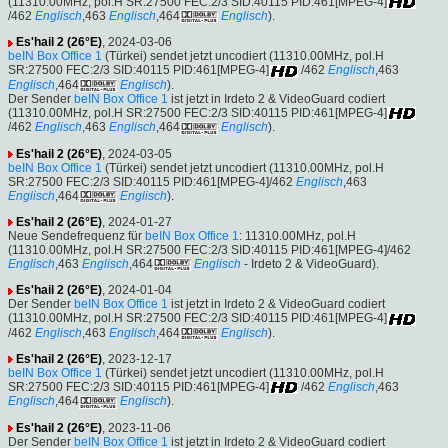
(11310.00MHz, pol.H SR:27500 FEC:2/3 SID:40115 PID:461[MPEG-4]
/462
Englisch
,463
Englisch
,464
Englisch
).
Es'hail 2 (26°E)
, 2024-03-06
beIN Box Office 1
(Türkei) sendet jetzt uncodiert (11310.00MHz, pol.H
SR:27500 FEC:2/3 SID:40115 PID:461[MPEG-4]
/462
Englisch
,463
Englisch
,464
Englisch
).
Der Sender
beIN Box Office 1
ist jetzt in Irdeto 2 & VideoGuard codiert
(11310.00MHz, pol.H SR:27500 FEC:2/3 SID:40115 PID:461[MPEG-4]
/462
Englisch
,463
Englisch
,464
Englisch
).
Es'hail 2 (26°E)
, 2024-03-05
beIN Box Office 1
(Türkei) sendet jetzt uncodiert (11310.00MHz, pol.H
SR:27500 FEC:2/3 SID:40115 PID:461[MPEG-4]/462
Englisch
,463
Englisch
,464
Englisch
).
Es'hail 2 (26°E)
, 2024-01-27
Neue Sendefrequenz für
beIN Box Office 1
: 11310.00MHz, pol.H
(11310.00MHz, pol.H SR:27500 FEC:2/3 SID:40115 PID:461[MPEG-4]/462
Englisch
,463
Englisch
,464
Englisch
- Irdeto 2 & VideoGuard).
Es'hail 2 (26°E)
, 2024-01-04
Der Sender
beIN Box Office 1
ist jetzt in Irdeto 2 & VideoGuard codiert
(11310.00MHz, pol.H SR:27500 FEC:2/3 SID:40115 PID:461[MPEG-4]
/462
Englisch
,463
Englisch
,464
Englisch
).
Es'hail 2 (26°E)
, 2023-12-17
beIN Box Office 1
(Türkei) sendet jetzt uncodiert (11310.00MHz, pol.H
SR:27500 FEC:2/3 SID:40115 PID:461[MPEG-4]
/462
Englisch
,463
Englisch
,464
Englisch
).
Es'hail 2 (26°E)
, 2023-11-06
Der Sender
beIN Box Office 1
ist jetzt in Irdeto 2 & VideoGuard codiert