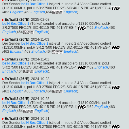
Der Sender
beIN Box Office 1
ist jetzt in Irdeto 2 & VideoGuard codiert
(11310.00MHz, pol.H SR:27500 FEC:2/3 SID:40115 PID:461[MPEG-4]
/462
Englisch
,463
Englisch
,464
Englisch
).
Es'hail 2 (26°E)
, 2025-02-08
beIN Box Office 1
(Türkei) sendet jetzt uncodiert (11310.00MHz, pol.H
SR:27500 FEC:2/3 SID:40115 PID:461[MPEG-4]
/462
Englisch
,463
Englisch
,464
Englisch
).
Es'hail 2 (26°E)
, 2024-11-03
Der Sender
beIN Box Office 1
ist jetzt in Irdeto 2 & VideoGuard codiert
(11310.00MHz, pol.H SR:27500 FEC:2/3 SID:40115 PID:461[MPEG-4]
/462
Englisch
,463
Englisch
,464
Englisch
).
Es'hail 2 (26°E)
, 2024-11-01
beIN Box Office 1
(Türkei) sendet jetzt uncodiert (11310.00MHz, pol.H
SR:27500 FEC:2/3 SID:40115 PID:461[MPEG-4]
/462
Englisch
,463
Englisch
,464
Englisch
).
Es'hail 2 (26°E)
, 2024-10-28
Der Sender
beIN Box Office 1
ist jetzt in Irdeto 2 & VideoGuard codiert
(11310.00MHz, pol.H SR:27500 FEC:2/3 SID:40115 PID:461[MPEG-4]
/462
Englisch
,463
Englisch
,464
Englisch
).
Es'hail 2 (26°E)
, 2024-10-25
beIN Box Office 1
(Türkei) sendet jetzt uncodiert (11310.00MHz, pol.H
SR:27500 FEC:2/3 SID:40115 PID:461[MPEG-4]
/462
Englisch
,463
Englisch
,464
Englisch
).
Es'hail 2 (26°E)
, 2024-10-21
Der Sender
beIN Box Office 1
ist jetzt in Irdeto 2 & VideoGuard codiert
(11310.00MHz, pol.H SR:27500 FEC:2/3 SID:40115 PID:461[MPEG-4]