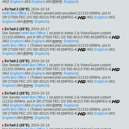
/462
Englisch
,463
Englisch
,464
Englisch
).
Es'hail 2 (26°E)
, 2024-10-18
beIN Box Office 1
(Türkei) sendet jetzt uncodiert (11310.00MHz, pol.H
SR:27500 FEC:2/3 SID:40115 PID:461[MPEG-4]
/462
Englisch
,463
Englisch
,464
Englisch
).
Es'hail 2 (26°E)
, 2024-10-17
Der Sender
beIN Box Office 1
ist jetzt in Irdeto 2 & VideoGuard codiert
(11310.00MHz, pol.H SR:27500 FEC:2/3 SID:40115 PID:461[MPEG-4]
/462
Englisch
,463
Englisch
,464
Englisch
).
beIN Box Office 1
(Türkei) sendet jetzt uncodiert (11310.00MHz, pol.H
SR:27500 FEC:2/3 SID:40115 PID:461[MPEG-4]
/462
Englisch
,463
Englisch
,464
Englisch
).
Es'hail 2 (26°E)
, 2024-10-16
Der Sender
beIN Box Office 1
ist jetzt in Irdeto 2 & VideoGuard codiert
(11310.00MHz, pol.H SR:27500 FEC:2/3 SID:40115 PID:461[MPEG-4]
/462
Englisch
,463
Englisch
,464
Englisch
).
beIN Box Office 1
(Türkei) sendet jetzt uncodiert (11310.00MHz, pol.H
SR:27500 FEC:2/3 SID:40115 PID:461[MPEG-4]
/462
Englisch
,463
Englisch
,464
Englisch
).
Es'hail 2 (26°E)
, 2024-10-15
Der Sender
beIN Box Office 1
ist jetzt in Irdeto 2 & VideoGuard codiert
(11310.00MHz, pol.H SR:27500 FEC:2/3 SID:40115 PID:461[MPEG-4]
/462
Englisch
,463
Englisch
,464
Englisch
).
beIN Box Office 1
(Türkei) sendet jetzt uncodiert (11310.00MHz, pol.H
SR:27500 FEC:2/3 SID:40115 PID:461[MPEG-4]
/462
Englisch
,463
Englisch
,464
Englisch
).
Es'hail 2 (26°E)
, 2024-10-14