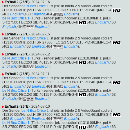
Es'hail 2 (26°E)
, 2024-07-16
Der Sender
beIN Box Office 1
ist jetzt in Irdeto 2 & VideoGuard codiert
(11310.00MHz, pol.H SR:27500 FEC:2/3 SID:40115 PID:461[MPEG-4]
/462
Englisch
,463
Englisch
,464
Englisch
).
beIN Box Office 1
(Türkei) sendet jetzt uncodiert (11310.00MHz, pol.H
SR:27500 FEC:2/3 SID:40115 PID:461[MPEG-4]
/462
Englisch
,463
Englisch
,464
Englisch
).
Es'hail 2 (26°E)
, 2024-07-15
Der Sender
beIN Box Office 1
ist jetzt in Irdeto 2 & VideoGuard codiert
(11310.00MHz, pol.H SR:27500 FEC:2/3 SID:40115 PID:461[MPEG-4]
/462
Englisch
,463
Englisch
,464
Englisch
).
Es'hail 2 (26°E)
, 2024-07-12
beIN Box Office 1
(Türkei) sendet jetzt uncodiert (11310.00MHz, pol.H
SR:27500 FEC:2/3 SID:40115 PID:461[MPEG-4]
/462
Englisch
,463
Englisch
,464
Englisch
).
Es'hail 2 (26°E)
, 2024-07-11
Der Sender
beIN Box Office 1
ist jetzt in Irdeto 2 & VideoGuard codiert
(11310.00MHz, pol.H SR:27500 FEC:2/3 SID:40115 PID:461[MPEG-4]
/462
Englisch
,463
Englisch
,464
Englisch
).
beIN Box Office 1
(Türkei) sendet jetzt uncodiert (11310.00MHz, pol.H
SR:27500 FEC:2/3 SID:40115 PID:461[MPEG-4]
/462
Englisch
,463
Englisch
,464
Englisch
).
Es'hail 2 (26°E)
, 2024-07-10
Der Sender
beIN Box Office 1
ist jetzt in Irdeto 2 & VideoGuard codiert
(11310.00MHz, pol.H SR:27500 FEC:2/3 SID:40115 PID:461[MPEG-4]
/462
Englisch
,463
Englisch
,464
Englisch
).
beIN Box Office 1
(Türkei) sendet jetzt uncodiert (11310.00MHz, pol.H
SR:27500 FEC:2/3 SID:40115 PID:461[MPEG-4]
/462
Englisch
,463