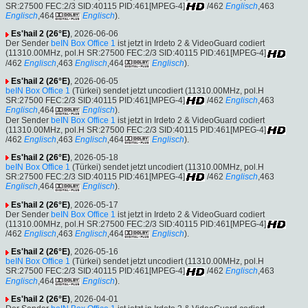
SR:27500 FEC:2/3 SID:40115 PID:461[MPEG-4]
/462
Englisch
,463
Englisch
,464
Englisch
).
Es'hail 2 (26°E)
, 2026-06-06
Der Sender
beIN Box Office 1
ist jetzt in Irdeto 2 & VideoGuard codiert
(11310.00MHz, pol.H SR:27500 FEC:2/3 SID:40115 PID:461[MPEG-4]
/462
Englisch
,463
Englisch
,464
Englisch
).
Es'hail 2 (26°E)
, 2026-06-05
beIN Box Office 1
(Türkei) sendet jetzt uncodiert (11310.00MHz, pol.H
SR:27500 FEC:2/3 SID:40115 PID:461[MPEG-4]
/462
Englisch
,463
Englisch
,464
Englisch
).
Der Sender
beIN Box Office 1
ist jetzt in Irdeto 2 & VideoGuard codiert
(11310.00MHz, pol.H SR:27500 FEC:2/3 SID:40115 PID:461[MPEG-4]
/462
Englisch
,463
Englisch
,464
Englisch
).
Es'hail 2 (26°E)
, 2026-05-18
beIN Box Office 1
(Türkei) sendet jetzt uncodiert (11310.00MHz, pol.H
SR:27500 FEC:2/3 SID:40115 PID:461[MPEG-4]
/462
Englisch
,463
Englisch
,464
Englisch
).
Es'hail 2 (26°E)
, 2026-05-17
Der Sender
beIN Box Office 1
ist jetzt in Irdeto 2 & VideoGuard codiert
(11310.00MHz, pol.H SR:27500 FEC:2/3 SID:40115 PID:461[MPEG-4]
/462
Englisch
,463
Englisch
,464
Englisch
).
Es'hail 2 (26°E)
, 2026-05-16
beIN Box Office 1
(Türkei) sendet jetzt uncodiert (11310.00MHz, pol.H
SR:27500 FEC:2/3 SID:40115 PID:461[MPEG-4]
/462
Englisch
,463
Englisch
,464
Englisch
).
Es'hail 2 (26°E)
, 2026-04-01