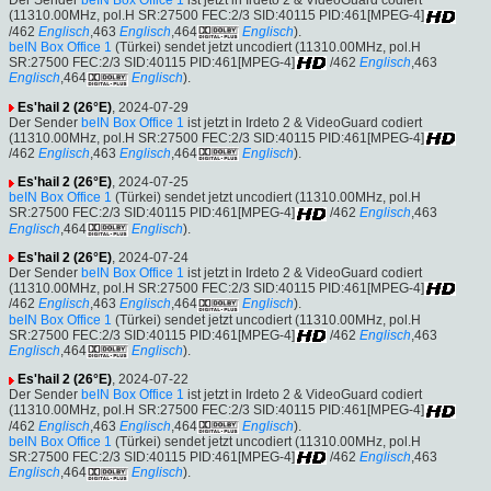
Der Sender
beIN Box Office 1
ist jetzt in Irdeto 2 & VideoGuard codiert
(11310.00MHz, pol.H SR:27500 FEC:2/3 SID:40115 PID:461[MPEG-4]
/462
Englisch
,463
Englisch
,464
Englisch
).
beIN Box Office 1
(Türkei) sendet jetzt uncodiert (11310.00MHz, pol.H
SR:27500 FEC:2/3 SID:40115 PID:461[MPEG-4]
/462
Englisch
,463
Englisch
,464
Englisch
).
Es'hail 2 (26°E)
, 2024-07-29
Der Sender
beIN Box Office 1
ist jetzt in Irdeto 2 & VideoGuard codiert
(11310.00MHz, pol.H SR:27500 FEC:2/3 SID:40115 PID:461[MPEG-4]
/462
Englisch
,463
Englisch
,464
Englisch
).
Es'hail 2 (26°E)
, 2024-07-25
beIN Box Office 1
(Türkei) sendet jetzt uncodiert (11310.00MHz, pol.H
SR:27500 FEC:2/3 SID:40115 PID:461[MPEG-4]
/462
Englisch
,463
Englisch
,464
Englisch
).
Es'hail 2 (26°E)
, 2024-07-24
Der Sender
beIN Box Office 1
ist jetzt in Irdeto 2 & VideoGuard codiert
(11310.00MHz, pol.H SR:27500 FEC:2/3 SID:40115 PID:461[MPEG-4]
/462
Englisch
,463
Englisch
,464
Englisch
).
beIN Box Office 1
(Türkei) sendet jetzt uncodiert (11310.00MHz, pol.H
SR:27500 FEC:2/3 SID:40115 PID:461[MPEG-4]
/462
Englisch
,463
Englisch
,464
Englisch
).
Es'hail 2 (26°E)
, 2024-07-22
Der Sender
beIN Box Office 1
ist jetzt in Irdeto 2 & VideoGuard codiert
(11310.00MHz, pol.H SR:27500 FEC:2/3 SID:40115 PID:461[MPEG-4]
/462
Englisch
,463
Englisch
,464
Englisch
).
beIN Box Office 1
(Türkei) sendet jetzt uncodiert (11310.00MHz, pol.H
SR:27500 FEC:2/3 SID:40115 PID:461[MPEG-4]
/462
Englisch
,463
Englisch
,464
Englisch
).