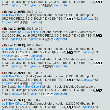
(11310.00MHz, pol.H SR:27500 FEC:2/3 SID:40115 PID:461[MPEG-4]
/462
Englisch
,463
Englisch
,464
Englisch
).
Es'hail 2 (26°E)
, 2023-11-01
beIN Box Office 1
(Türkei) sendet jetzt uncodiert (11310.00MHz, pol.H
SR:27500 FEC:2/3 SID:40115 PID:461[MPEG-4]
/462
Englisch
,463
Englisch
,464
Englisch
).
Es'hail 2 (26°E)
, 2023-10-29
Der Sender
beIN Box Office 1
ist jetzt in Irdeto 2 & VideoGuard codiert
(11310.00MHz, pol.H SR:27500 FEC:2/3 SID:40115 PID:461[MPEG-4]
/462
Englisch
,463
Englisch
,464
Englisch
).
Es'hail 2 (26°E)
, 2023-10-28
beIN Box Office 1
(Türkei) sendet jetzt uncodiert (11310.00MHz, pol.H
SR:27500 FEC:2/3 SID:40115 PID:461[MPEG-4]
/462
Englisch
,463
Englisch
,464
Englisch
).
Der Sender
beIN Box Office 1
ist jetzt in Irdeto 2 & VideoGuard codiert
(11310.00MHz, pol.H SR:27500 FEC:2/3 SID:40115 PID:461[MPEG-4]
/462
Englisch
,463
Englisch
,464
Englisch
).
Es'hail 2 (26°E)
, 2023-10-27
beIN Box Office 1
(Türkei) sendet jetzt uncodiert (11310.00MHz, pol.H
SR:27500 FEC:2/3 SID:40115 PID:461[MPEG-4]
/462
Englisch
,463
Englisch
,464
Englisch
).
Der Sender
beIN Box Office 1
ist jetzt in Irdeto 2 & VideoGuard codiert
(11310.00MHz, pol.H SR:27500 FEC:2/3 SID:40115 PID:461[MPEG-4]
/462
Englisch
,463
Englisch
,464
Englisch
).
Es'hail 2 (26°E)
, 2023-10-26
beIN Box Office 1
(Türkei) sendet jetzt uncodiert (11310.00MHz, pol.H
SR:27500 FEC:2/3 SID:40115 PID:461[MPEG-4]
/462
Englisch
,463