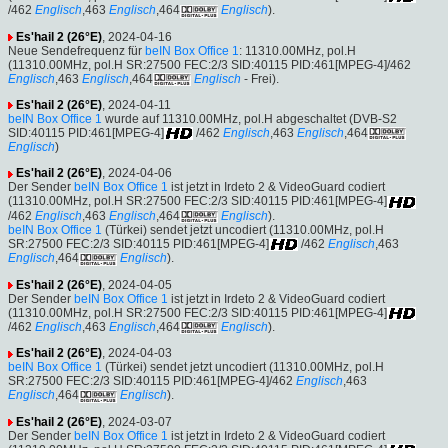
/462
Englisch
,463
Englisch
,464
Englisch
).
Es'hail 2 (26°E)
, 2024-04-16
Neue Sendefrequenz für
beIN Box Office 1
: 11310.00MHz, pol.H
(11310.00MHz, pol.H SR:27500 FEC:2/3 SID:40115 PID:461[MPEG-4]/462
Englisch
,463
Englisch
,464
Englisch
- Frei).
Es'hail 2 (26°E)
, 2024-04-11
beIN Box Office 1
wurde auf 11310.00MHz, pol.H abgeschaltet (DVB-S2
SID:40115 PID:461[MPEG-4]
/462
Englisch
,463
Englisch
,464
Englisch
)
Es'hail 2 (26°E)
, 2024-04-06
Der Sender
beIN Box Office 1
ist jetzt in Irdeto 2 & VideoGuard codiert
(11310.00MHz, pol.H SR:27500 FEC:2/3 SID:40115 PID:461[MPEG-4]
/462
Englisch
,463
Englisch
,464
Englisch
).
beIN Box Office 1
(Türkei) sendet jetzt uncodiert (11310.00MHz, pol.H
SR:27500 FEC:2/3 SID:40115 PID:461[MPEG-4]
/462
Englisch
,463
Englisch
,464
Englisch
).
Es'hail 2 (26°E)
, 2024-04-05
Der Sender
beIN Box Office 1
ist jetzt in Irdeto 2 & VideoGuard codiert
(11310.00MHz, pol.H SR:27500 FEC:2/3 SID:40115 PID:461[MPEG-4]
/462
Englisch
,463
Englisch
,464
Englisch
).
Es'hail 2 (26°E)
, 2024-04-03
beIN Box Office 1
(Türkei) sendet jetzt uncodiert (11310.00MHz, pol.H
SR:27500 FEC:2/3 SID:40115 PID:461[MPEG-4]/462
Englisch
,463
Englisch
,464
Englisch
).
Es'hail 2 (26°E)
, 2024-03-07
Der Sender
beIN Box Office 1
ist jetzt in Irdeto 2 & VideoGuard codiert