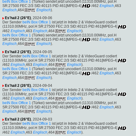
beIN Box Office 1
(Türkei) sendet jetzt uncodiert (11310.00MHz, pol.H
SR:27500 FEC:2/3 SID:40115 PID:461[MPEG-4]
/462
Englisch
,463
Englisch
,464
Englisch
).
Es'hail 2 (26°E)
, 2024-09-06
Der Sender
beIN Box Office 1
ist jetzt in Irdeto 2 & VideoGuard codiert
(11310.00MHz, pol.H SR:27500 FEC:2/3 SID:40115 PID:461[MPEG-4]
/462
Englisch
,463
Englisch
,464
Englisch
).
beIN Box Office 1
(Türkei) sendet jetzt uncodiert (11310.00MHz, pol.H
SR:27500 FEC:2/3 SID:40115 PID:461[MPEG-4]
/462
Englisch
,463
Englisch
,464
Englisch
).
Es'hail 2 (26°E)
, 2024-09-05
Der Sender
beIN Box Office 1
ist jetzt in Irdeto 2 & VideoGuard codiert
(11310.00MHz, pol.H SR:27500 FEC:2/3 SID:40115 PID:461[MPEG-4]
/462
Englisch
,463
Englisch
,464
Englisch
).
beIN Box Office 1
(Türkei) sendet jetzt uncodiert (11310.00MHz, pol.H
SR:27500 FEC:2/3 SID:40115 PID:461[MPEG-4]
/462
Englisch
,463
Englisch
,464
Englisch
).
Es'hail 2 (26°E)
, 2024-09-04
Der Sender
beIN Box Office 1
ist jetzt in Irdeto 2 & VideoGuard codiert
(11310.00MHz, pol.H SR:27500 FEC:2/3 SID:40115 PID:461[MPEG-4]
/462
Englisch
,463
Englisch
,464
Englisch
).
beIN Box Office 1
(Türkei) sendet jetzt uncodiert (11310.00MHz, pol.H
SR:27500 FEC:2/3 SID:40115 PID:461[MPEG-4]
/462
Englisch
,463
Englisch
,464
Englisch
).
Es'hail 2 (26°E)
, 2024-09-03
Der Sender
beIN Box Office 1
ist jetzt in Irdeto 2 & VideoGuard codiert
(11310.00MHz, pol.H SR:27500 FEC:2/3 SID:40115 PID:461[MPEG-4]
/462
Englisch
,463
Englisch
,464
Englisch
).