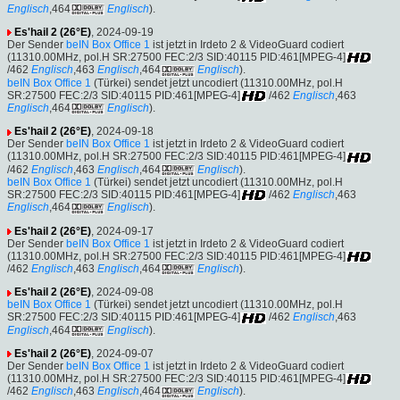
Englisch
,464
Englisch
).
Es'hail 2 (26°E)
, 2024-09-19
Der Sender
beIN Box Office 1
ist jetzt in Irdeto 2 & VideoGuard codiert
(11310.00MHz, pol.H SR:27500 FEC:2/3 SID:40115 PID:461[MPEG-4]
/462
Englisch
,463
Englisch
,464
Englisch
).
beIN Box Office 1
(Türkei) sendet jetzt uncodiert (11310.00MHz, pol.H
SR:27500 FEC:2/3 SID:40115 PID:461[MPEG-4]
/462
Englisch
,463
Englisch
,464
Englisch
).
Es'hail 2 (26°E)
, 2024-09-18
Der Sender
beIN Box Office 1
ist jetzt in Irdeto 2 & VideoGuard codiert
(11310.00MHz, pol.H SR:27500 FEC:2/3 SID:40115 PID:461[MPEG-4]
/462
Englisch
,463
Englisch
,464
Englisch
).
beIN Box Office 1
(Türkei) sendet jetzt uncodiert (11310.00MHz, pol.H
SR:27500 FEC:2/3 SID:40115 PID:461[MPEG-4]
/462
Englisch
,463
Englisch
,464
Englisch
).
Es'hail 2 (26°E)
, 2024-09-17
Der Sender
beIN Box Office 1
ist jetzt in Irdeto 2 & VideoGuard codiert
(11310.00MHz, pol.H SR:27500 FEC:2/3 SID:40115 PID:461[MPEG-4]
/462
Englisch
,463
Englisch
,464
Englisch
).
Es'hail 2 (26°E)
, 2024-09-08
beIN Box Office 1
(Türkei) sendet jetzt uncodiert (11310.00MHz, pol.H
SR:27500 FEC:2/3 SID:40115 PID:461[MPEG-4]
/462
Englisch
,463
Englisch
,464
Englisch
).
Es'hail 2 (26°E)
, 2024-09-07
Der Sender
beIN Box Office 1
ist jetzt in Irdeto 2 & VideoGuard codiert
(11310.00MHz, pol.H SR:27500 FEC:2/3 SID:40115 PID:461[MPEG-4]
/462
Englisch
,463
Englisch
,464
Englisch
).