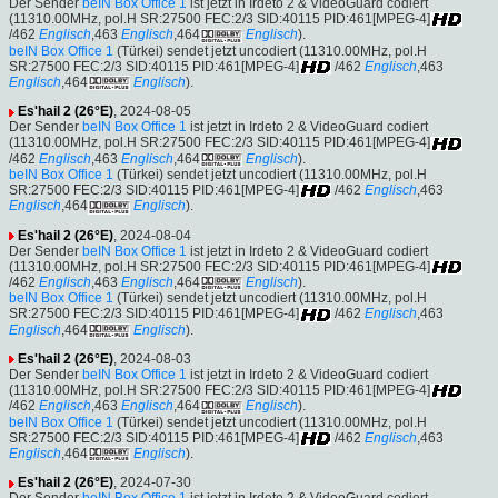
Der Sender
beIN Box Office 1
ist jetzt in Irdeto 2 & VideoGuard codiert
(11310.00MHz, pol.H SR:27500 FEC:2/3 SID:40115 PID:461[MPEG-4]
/462
Englisch
,463
Englisch
,464
Englisch
).
beIN Box Office 1
(Türkei) sendet jetzt uncodiert (11310.00MHz, pol.H
SR:27500 FEC:2/3 SID:40115 PID:461[MPEG-4]
/462
Englisch
,463
Englisch
,464
Englisch
).
Es'hail 2 (26°E)
, 2024-08-05
Der Sender
beIN Box Office 1
ist jetzt in Irdeto 2 & VideoGuard codiert
(11310.00MHz, pol.H SR:27500 FEC:2/3 SID:40115 PID:461[MPEG-4]
/462
Englisch
,463
Englisch
,464
Englisch
).
beIN Box Office 1
(Türkei) sendet jetzt uncodiert (11310.00MHz, pol.H
SR:27500 FEC:2/3 SID:40115 PID:461[MPEG-4]
/462
Englisch
,463
Englisch
,464
Englisch
).
Es'hail 2 (26°E)
, 2024-08-04
Der Sender
beIN Box Office 1
ist jetzt in Irdeto 2 & VideoGuard codiert
(11310.00MHz, pol.H SR:27500 FEC:2/3 SID:40115 PID:461[MPEG-4]
/462
Englisch
,463
Englisch
,464
Englisch
).
beIN Box Office 1
(Türkei) sendet jetzt uncodiert (11310.00MHz, pol.H
SR:27500 FEC:2/3 SID:40115 PID:461[MPEG-4]
/462
Englisch
,463
Englisch
,464
Englisch
).
Es'hail 2 (26°E)
, 2024-08-03
Der Sender
beIN Box Office 1
ist jetzt in Irdeto 2 & VideoGuard codiert
(11310.00MHz, pol.H SR:27500 FEC:2/3 SID:40115 PID:461[MPEG-4]
/462
Englisch
,463
Englisch
,464
Englisch
).
beIN Box Office 1
(Türkei) sendet jetzt uncodiert (11310.00MHz, pol.H
SR:27500 FEC:2/3 SID:40115 PID:461[MPEG-4]
/462
Englisch
,463
Englisch
,464
Englisch
).
Es'hail 2 (26°E)
, 2024-07-30