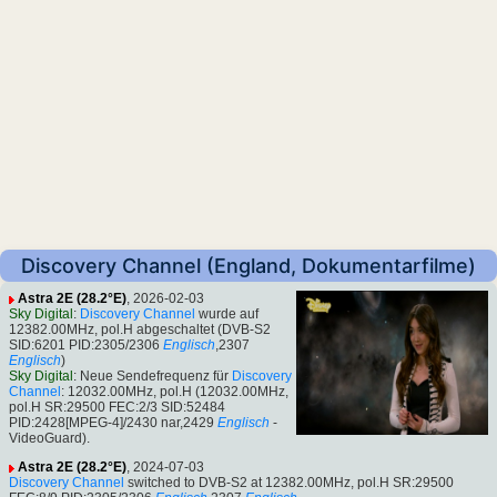
Discovery Channel (England, Dokumentarfilme)
Astra 2E (28.2°E)
, 2026-02-03
Sky Digital
:
Discovery Channel
wurde auf
12382.00MHz, pol.H abgeschaltet (DVB-S2
SID:6201 PID:2305/2306
Englisch
,2307
Englisch
)
Sky Digital
: Neue Sendefrequenz für
Discovery
Channel
: 12032.00MHz, pol.H (12032.00MHz,
pol.H SR:29500 FEC:2/3 SID:52484
PID:2428[MPEG-4]/2430 nar,2429
Englisch
-
VideoGuard).
Astra 2E (28.2°E)
, 2024-07-03
Discovery Channel
switched to DVB-S2 at 12382.00MHz, pol.H SR:29500