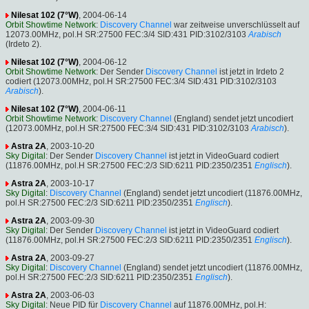
Nilesat 102 (7°W)
, 2004-06-14
Orbit Showtime Network
:
Discovery Channel
war zeitweise unverschlüsselt auf
12073.00MHz, pol.H SR:27500 FEC:3/4 SID:431 PID:3102/3103
Arabisch
(Irdeto 2).
Nilesat 102 (7°W)
, 2004-06-12
Orbit Showtime Network
: Der Sender
Discovery Channel
ist jetzt in Irdeto 2
codiert (12073.00MHz, pol.H SR:27500 FEC:3/4 SID:431 PID:3102/3103
Arabisch
).
Nilesat 102 (7°W)
, 2004-06-11
Orbit Showtime Network
:
Discovery Channel
(England) sendet jetzt uncodiert
(12073.00MHz, pol.H SR:27500 FEC:3/4 SID:431 PID:3102/3103
Arabisch
).
Astra 2A
, 2003-10-20
Sky Digital
: Der Sender
Discovery Channel
ist jetzt in VideoGuard codiert
(11876.00MHz, pol.H SR:27500 FEC:2/3 SID:6211 PID:2350/2351
Englisch
).
Astra 2A
, 2003-10-17
Sky Digital
:
Discovery Channel
(England) sendet jetzt uncodiert (11876.00MHz,
pol.H SR:27500 FEC:2/3 SID:6211 PID:2350/2351
Englisch
).
Astra 2A
, 2003-09-30
Sky Digital
: Der Sender
Discovery Channel
ist jetzt in VideoGuard codiert
(11876.00MHz, pol.H SR:27500 FEC:2/3 SID:6211 PID:2350/2351
Englisch
).
Astra 2A
, 2003-09-27
Sky Digital
:
Discovery Channel
(England) sendet jetzt uncodiert (11876.00MHz,
pol.H SR:27500 FEC:2/3 SID:6211 PID:2350/2351
Englisch
).
Astra 2A
, 2003-06-03
Sky Digital
: Neue PID für
Discovery Channel
auf 11876.00MHz, pol.H: