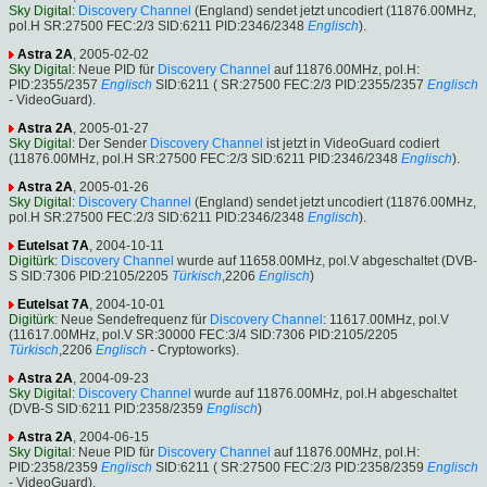
Sky Digital
:
Discovery Channel
(England) sendet jetzt uncodiert (11876.00MHz,
pol.H SR:27500 FEC:2/3 SID:6211 PID:2346/2348
Englisch
).
Astra 2A
, 2005-02-02
Sky Digital
: Neue PID für
Discovery Channel
auf 11876.00MHz, pol.H:
PID:2355/2357
Englisch
SID:6211 ( SR:27500 FEC:2/3 PID:2355/2357
Englisch
- VideoGuard).
Astra 2A
, 2005-01-27
Sky Digital
: Der Sender
Discovery Channel
ist jetzt in VideoGuard codiert
(11876.00MHz, pol.H SR:27500 FEC:2/3 SID:6211 PID:2346/2348
Englisch
).
Astra 2A
, 2005-01-26
Sky Digital
:
Discovery Channel
(England) sendet jetzt uncodiert (11876.00MHz,
pol.H SR:27500 FEC:2/3 SID:6211 PID:2346/2348
Englisch
).
Eutelsat 7A
, 2004-10-11
Digitürk
:
Discovery Channel
wurde auf 11658.00MHz, pol.V abgeschaltet (DVB-
S SID:7306 PID:2105/2205
Türkisch
,2206
Englisch
)
Eutelsat 7A
, 2004-10-01
Digitürk
: Neue Sendefrequenz für
Discovery Channel
: 11617.00MHz, pol.V
(11617.00MHz, pol.V SR:30000 FEC:3/4 SID:7306 PID:2105/2205
Türkisch
,2206
Englisch
- Cryptoworks).
Astra 2A
, 2004-09-23
Sky Digital
:
Discovery Channel
wurde auf 11876.00MHz, pol.H abgeschaltet
(DVB-S SID:6211 PID:2358/2359
Englisch
)
Astra 2A
, 2004-06-15
Sky Digital
: Neue PID für
Discovery Channel
auf 11876.00MHz, pol.H:
PID:2358/2359
Englisch
SID:6211 ( SR:27500 FEC:2/3 PID:2358/2359
Englisch
- VideoGuard).