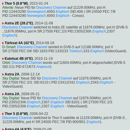
Thor 5 (0.8°W)
, 2015-01-24
Allente
: Neue PID für
Discovery Channel
auf 11229.00MHz, pol.H:
PID:1244/3290
Norwegisch
,4093
Englisch
SID:406 ( SR:24500 FEC:7/8
PID:1244/3290
Norwegisch
,4093
Englisch
- Conax).
Astra 2E (28.2°E)
, 2014-11-08
Discovery Channel
switched to Astra 2E satellite at 11876.00MHz, pol.H (DVB-S
, 11876.00MHz, pol.H SR:27500 FEC:2/3 PID:2305/2306
Englisch
,2307
Englisch
).
Türksat 4A (42°E)
, 2014-09-18
D-Smart
:
Discovery Channel
sendet in DVB-S auf 12188.00MHz, pol.V
SR:27500 FEC:5/6 SID:1833 PID:133/233
Türkisch
,333
Englisch
(VideoGuard).
Eutelsat 4B (4°E)
, 2010-11-19
Orbit
:
Discovery Channel
wurde auf 11604.00MHz, pol.H abgeschaltet (DVB-S
SID:211 PID:672/673
Arabisch
)
Astra 2A
, 2009-12-14
Sky Digital
: Neue SID für
Discovery Channel
auf 11876.00MHz, pol.H
SR:27500 FEC:2/3: SID:6210 ( PID:2341/2342
Englisch
,2343
Englisch
-
VideoGuard).
Astra 2A
, 2009-05-21
Sky Digital
: Neue PID für
Discovery Channel
auf 11876.00MHz, pol.H:
PID:2305/2306
Englisch
,2307
Englisch
SID:6201 ( SR:27500 FEC:2/3
PID:2305/2306
Englisch
,2307
Englisch
- VideoGuard).
Thor 5 (0.8°W)
, 2008-04-22
Discovery Channel
switched to Thor 5 satellite at 11229.00MHz, pol.H (DVB-S ,
11229.00MHz, pol.H SR:24500 FEC:7/8 PID:900/901
Englisch
).
Astra 4A (4.8°E)
, 2008-01-08