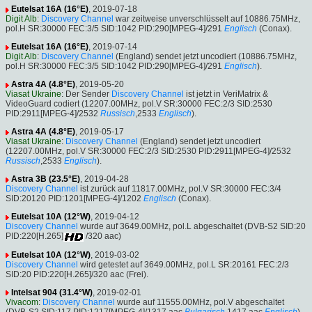
Eutelsat 16A (16°E)
, 2019-07-18
Digit Alb
:
Discovery Channel
war zeitweise unverschlüsselt auf 10886.75MHz,
pol.H SR:30000 FEC:3/5 SID:1042 PID:290[MPEG-4]/291
Englisch
(Conax).
Eutelsat 16A (16°E)
, 2019-07-14
Digit Alb
:
Discovery Channel
(England) sendet jetzt uncodiert (10886.75MHz,
pol.H SR:30000 FEC:3/5 SID:1042 PID:290[MPEG-4]/291
Englisch
).
Astra 4A (4.8°E)
, 2019-05-20
Viasat Ukraine
: Der Sender
Discovery Channel
ist jetzt in VeriMatrix &
VideoGuard codiert (12207.00MHz, pol.V SR:30000 FEC:2/3 SID:2530
PID:2911[MPEG-4]/2532
Russisch
,2533
Englisch
).
Astra 4A (4.8°E)
, 2019-05-17
Viasat Ukraine
:
Discovery Channel
(England) sendet jetzt uncodiert
(12207.00MHz, pol.V SR:30000 FEC:2/3 SID:2530 PID:2911[MPEG-4]/2532
Russisch
,2533
Englisch
).
Astra 3B (23.5°E)
, 2019-04-28
Discovery Channel
ist zurück auf 11817.00MHz, pol.V SR:30000 FEC:3/4
SID:20120 PID:1201[MPEG-4]/1202
Englisch
(Conax).
Eutelsat 10A (12°W)
, 2019-04-12
Discovery Channel
wurde auf 3649.00MHz, pol.L abgeschaltet (DVB-S2 SID:20
PID:220[H.265]
/320 aac)
Eutelsat 10A (12°W)
, 2019-03-02
Discovery Channel
wird getestet auf 3649.00MHz, pol.L SR:20161 FEC:2/3
SID:20 PID:220[H.265]/320 aac (Frei).
Intelsat 904 (31.4°W)
, 2019-02-01
Vivacom
:
Discovery Channel
wurde auf 11555.00MHz, pol.V abgeschaltet
(DVB-S2 SID:117 PID:1217[MPEG-4]/1317 aac
Bulgarisch
,1417 aac
Englisch
)