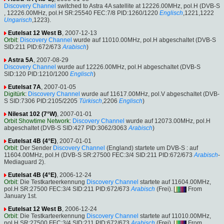
Discovery Channel
switched to Astra 4A satellite at 12226.00MHz, pol.H (DVB-S
, 12226.00MHz, pol.H SR:25540 FEC:7/8 PID:1260/1220
Englisch
,1221,1222
Ungarisch
,1223).
Eutelsat 12 West B
, 2007-12-13
Orbit
:
Discovery Channel
wurde auf 11010.00MHz, pol.H abgeschaltet (DVB-S
SID:211 PID:672/673
Arabisch
)
Astra 5A
, 2007-08-29
Discovery Channel
wurde auf 12226.00MHz, pol.H abgeschaltet (DVB-S
SID:120 PID:1210/1200
Englisch
)
Eutelsat 7A
, 2007-01-05
Digitürk
:
Discovery Channel
wurde auf 11617.00MHz, pol.V abgeschaltet (DVB-
S SID:7306 PID:2105/2205
Türkisch
,2206
Englisch
)
Nilesat 102 (7°W)
, 2007-01-01
Orbit Showtime Network
:
Discovery Channel
wurde auf 12073.00MHz, pol.H
abgeschaltet (DVB-S SID:427 PID:3062/3063
Arabisch
)
Eutelsat 4B (4°E)
, 2007-01-01
Orbit
: Der Sender
Discovery Channel
(England) startete um DVB-S : auf
11604.00MHz, pol.H (DVB-S SR:27500 FEC:3/4 SID:211 PID:672/673
Arabisch
-
Mediaguard 2).
Eutelsat 4B (4°E)
, 2006-12-24
Orbit
: Die Testkarteerkennung
Discovery Channel
startete auf 11604.00MHz,
pol.H SR:27500 FEC:3/4 SID:211 PID:672/673
Arabisch
(Frei).
From
January 1st.
Eutelsat 12 West B
, 2006-12-24
Orbit
: Die Testkarteerkennung
Discovery Channel
startete auf 11010.00MHz,
pol.H SR:27500 FEC:3/4 SID:211 PID:672/673
Arabisch
(Frei).
From