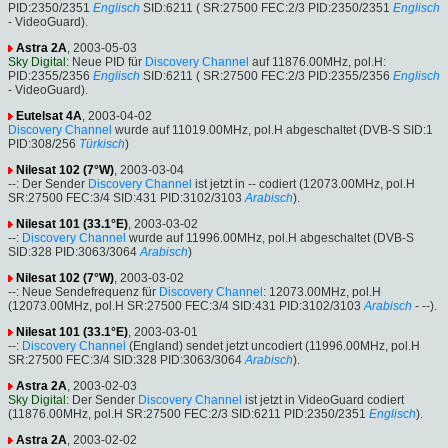
PID:2350/2351
Englisch
SID:6211 ( SR:27500 FEC:2/3 PID:2350/2351
Englisch
- VideoGuard).
Astra 2A
, 2003-05-03
Sky Digital
: Neue PID für
Discovery Channel
auf 11876.00MHz, pol.H:
PID:2355/2356
Englisch
SID:6211 ( SR:27500 FEC:2/3 PID:2355/2356
Englisch
- VideoGuard).
Eutelsat 4A
, 2003-04-02
Discovery Channel
wurde auf 11019.00MHz, pol.H abgeschaltet (DVB-S SID:1
PID:308/256
Türkisch
)
Nilesat 102 (7°W)
, 2003-03-04
--: Der Sender
Discovery Channel
ist jetzt in -- codiert (12073.00MHz, pol.H
SR:27500 FEC:3/4 SID:431 PID:3102/3103
Arabisch
).
Nilesat 101 (33.1°E)
, 2003-03-02
--:
Discovery Channel
wurde auf 11996.00MHz, pol.H abgeschaltet (DVB-S
SID:328 PID:3063/3064
Arabisch
)
Nilesat 102 (7°W)
, 2003-03-02
--: Neue Sendefrequenz für
Discovery Channel
: 12073.00MHz, pol.H
(12073.00MHz, pol.H SR:27500 FEC:3/4 SID:431 PID:3102/3103
Arabisch
- --).
Nilesat 101 (33.1°E)
, 2003-03-01
--:
Discovery Channel
(England) sendet jetzt uncodiert (11996.00MHz, pol.H
SR:27500 FEC:3/4 SID:328 PID:3063/3064
Arabisch
).
Astra 2A
, 2003-02-03
Sky Digital
: Der Sender
Discovery Channel
ist jetzt in VideoGuard codiert
(11876.00MHz, pol.H SR:27500 FEC:2/3 SID:6211 PID:2350/2351
Englisch
).
Astra 2A
, 2003-02-02