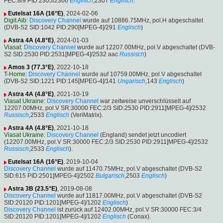
FEC:8/9 PID:2305/2306
Englisch
,2307
Englisch
.
Eutelsat 16A (16°E)
, 2024-02-06
Digit Alb
:
Discovery Channel
wurde auf 10886.75MHz, pol.H abgeschaltet
(DVB-S2 SID:1042 PID:290[MPEG-4]/291
Englisch
)
Astra 4A (4.8°E)
, 2024-01-03
Viasat
:
Discovery Channel
wurde auf 12207.00MHz, pol.V abgeschaltet (DVB-
S2 SID:2530 PID:2531[MPEG-4]/2532 aac
Russisch
)
Amos 3 (77.3°E)
, 2022-10-18
T-Home
:
Discovery Channel
wurde auf 10759.00MHz, pol.V abgeschaltet
(DVB-S2 SID:1221 PID:145[MPEG-4]/141
Ungarisch
,143
Englisch
)
Astra 4A (4.8°E)
, 2021-10-19
Viasat Ukraine
:
Discovery Channel
war zeitweise unverschlüsselt auf
12207.00MHz, pol.V SR:30000 FEC:2/3 SID:2530 PID:2911[MPEG-4]/2532
Russisch
,2533
Englisch
(VeriMatrix).
Astra 4A (4.8°E)
, 2021-10-18
Viasat Ukraine
:
Discovery Channel
(England) sendet jetzt uncodiert
(12207.00MHz, pol.V SR:30000 FEC:2/3 SID:2530 PID:2911[MPEG-4]/2532
Russisch
,2533
Englisch
).
Eutelsat 16A (16°E)
, 2019-10-04
Discovery Channel
wurde auf 11470.75MHz, pol.V abgeschaltet (DVB-S2
SID:615 PID:2501[MPEG-4]/2502
Bulgarisch
,2503
Englisch
)
Astra 3B (23.5°E)
, 2019-08-08
Discovery Channel
wurde auf 11817.00MHz, pol.V abgeschaltet (DVB-S2
SID:20120 PID:1201[MPEG-4]/1202
Englisch
)
Discovery Channel
ist zurück auf 12402.00MHz, pol.V SR:30000 FEC:3/4
SID:20120 PID:1201[MPEG-4]/1202
Englisch
(Conax).