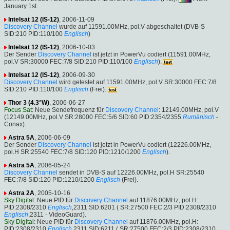
January 1st.
Intelsat 12 (IS-12)
, 2006-11-09
Discovery Channel
wurde auf 11591.00MHz, pol.V abgeschaltet (DVB-S
SID:210 PID:110/100
Englisch
)
Intelsat 12 (IS-12)
, 2006-10-03
Der Sender
Discovery Channel
ist jetzt in PowerVu codiert (11591.00MHz,
pol.V SR:30000 FEC:7/8 SID:210 PID:110/100
Englisch
).
Intelsat 12 (IS-12)
, 2006-09-30
Discovery Channel
wird getestet auf 11591.00MHz, pol.V SR:30000 FEC:7/8
SID:210 PID:110/100
Englisch
(Frei).
Thor 3 (4.3°W)
, 2006-06-27
Focus Sat
: Neue Sendefrequenz für
Discovery Channel
: 12149.00MHz, pol.V
(12149.00MHz, pol.V SR:28000 FEC:5/6 SID:60 PID:2354/2355
Rumänisch
-
Conax).
Astra 5A
, 2006-06-09
Der Sender
Discovery Channel
ist jetzt in PowerVu codiert (12226.00MHz,
pol.H SR:25540 FEC:7/8 SID:120 PID:1210/1200
Englisch
).
Astra 5A
, 2006-05-24
Discovery Channel
sendet in DVB-S auf 12226.00MHz, pol.H SR:25540
FEC:7/8 SID:120 PID:1210/1200
Englisch
(Frei).
Astra 2A
, 2005-10-16
Sky Digital
: Neue PID für
Discovery Channel
auf 11876.00MHz, pol.H:
PID:2308/2310
Englisch
,2311 SID:6201 ( SR:27500 FEC:2/3 PID:2308/2310
Englisch
,2311 - VideoGuard).
Sky Digital
: Neue PID für
Discovery Channel
auf 11876.00MHz, pol.H:
PID:2308/2310
Englisch
,2311 SID:6211 ( SR:27500 FEC:2/3 PID:2308/2310