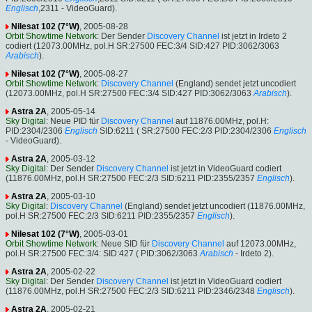
Englisch
,2311 - VideoGuard).
Nilesat 102 (7°W)
, 2005-08-28
Orbit Showtime Network
: Der Sender
Discovery Channel
ist jetzt in Irdeto 2
codiert (12073.00MHz, pol.H SR:27500 FEC:3/4 SID:427 PID:3062/3063
Arabisch
).
Nilesat 102 (7°W)
, 2005-08-27
Orbit Showtime Network
:
Discovery Channel
(England) sendet jetzt uncodiert
(12073.00MHz, pol.H SR:27500 FEC:3/4 SID:427 PID:3062/3063
Arabisch
).
Astra 2A
, 2005-05-14
Sky Digital
: Neue PID für
Discovery Channel
auf 11876.00MHz, pol.H:
PID:2304/2306
Englisch
SID:6211 ( SR:27500 FEC:2/3 PID:2304/2306
Englisch
- VideoGuard).
Astra 2A
, 2005-03-12
Sky Digital
: Der Sender
Discovery Channel
ist jetzt in VideoGuard codiert
(11876.00MHz, pol.H SR:27500 FEC:2/3 SID:6211 PID:2355/2357
Englisch
).
Astra 2A
, 2005-03-10
Sky Digital
:
Discovery Channel
(England) sendet jetzt uncodiert (11876.00MHz,
pol.H SR:27500 FEC:2/3 SID:6211 PID:2355/2357
Englisch
).
Nilesat 102 (7°W)
, 2005-03-01
Orbit Showtime Network
: Neue SID für
Discovery Channel
auf 12073.00MHz,
pol.H SR:27500 FEC:3/4: SID:427 ( PID:3062/3063
Arabisch
- Irdeto 2).
Astra 2A
, 2005-02-22
Sky Digital
: Der Sender
Discovery Channel
ist jetzt in VideoGuard codiert
(11876.00MHz, pol.H SR:27500 FEC:2/3 SID:6211 PID:2346/2348
Englisch
).
Astra 2A
, 2005-02-21