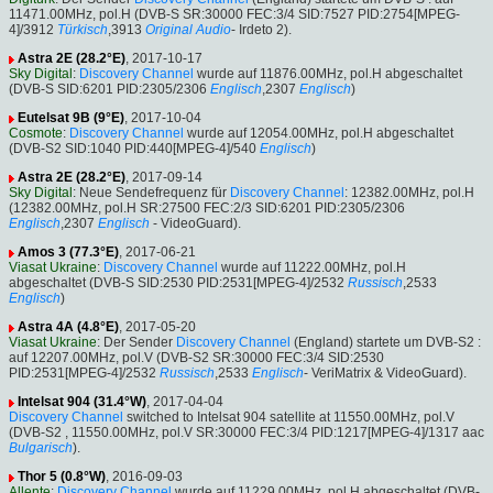
11471.00MHz, pol.H (DVB-S SR:30000 FEC:3/4 SID:7527 PID:2754[MPEG-
4]/3912
Türkisch
,3913
Original Audio
- Irdeto 2).
Astra 2E (28.2°E)
, 2017-10-17
Sky Digital
:
Discovery Channel
wurde auf 11876.00MHz, pol.H abgeschaltet
(DVB-S SID:6201 PID:2305/2306
Englisch
,2307
Englisch
)
Eutelsat 9B (9°E)
, 2017-10-04
Cosmote
:
Discovery Channel
wurde auf 12054.00MHz, pol.H abgeschaltet
(DVB-S2 SID:1040 PID:440[MPEG-4]/540
Englisch
)
Astra 2E (28.2°E)
, 2017-09-14
Sky Digital
: Neue Sendefrequenz für
Discovery Channel
: 12382.00MHz, pol.H
(12382.00MHz, pol.H SR:27500 FEC:2/3 SID:6201 PID:2305/2306
Englisch
,2307
Englisch
- VideoGuard).
Amos 3 (77.3°E)
, 2017-06-21
Viasat Ukraine
:
Discovery Channel
wurde auf 11222.00MHz, pol.H
abgeschaltet (DVB-S SID:2530 PID:2531[MPEG-4]/2532
Russisch
,2533
Englisch
)
Astra 4A (4.8°E)
, 2017-05-20
Viasat Ukraine
: Der Sender
Discovery Channel
(England) startete um DVB-S2 :
auf 12207.00MHz, pol.V (DVB-S2 SR:30000 FEC:3/4 SID:2530
PID:2531[MPEG-4]/2532
Russisch
,2533
Englisch
- VeriMatrix & VideoGuard).
Intelsat 904 (31.4°W)
, 2017-04-04
Discovery Channel
switched to Intelsat 904 satellite at 11550.00MHz, pol.V
(DVB-S2 , 11550.00MHz, pol.V SR:30000 FEC:3/4 PID:1217[MPEG-4]/1317 aac
Bulgarisch
).
Thor 5 (0.8°W)
, 2016-09-03
Allente
:
Discovery Channel
wurde auf 11229.00MHz, pol.H abgeschaltet (DVB-