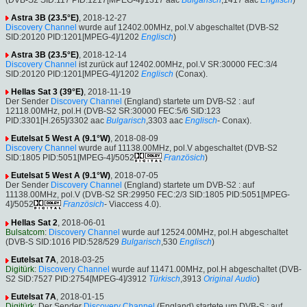
Astra 3B (23.5°E)
, 2018-12-27
Discovery Channel
wurde auf 12402.00MHz, pol.V abgeschaltet (DVB-S2
SID:20120 PID:1201[MPEG-4]/1202
Englisch
)
Astra 3B (23.5°E)
, 2018-12-14
Discovery Channel
ist zurück auf 12402.00MHz, pol.V SR:30000 FEC:3/4
SID:20120 PID:1201[MPEG-4]/1202
Englisch
(Conax).
Hellas Sat 3 (39°E)
, 2018-11-19
Der Sender
Discovery Channel
(England) startete um DVB-S2 : auf
12118.00MHz, pol.H (DVB-S2 SR:30000 FEC:5/6 SID:123
PID:3301[H.265]/3302 aac
Bulgarisch
,3303 aac
Englisch
- Conax).
Eutelsat 5 West A (9.1°W)
, 2018-08-09
Discovery Channel
wurde auf 11138.00MHz, pol.V abgeschaltet (DVB-S2
SID:1805 PID:5051[MPEG-4]/5052
Französich
)
Eutelsat 5 West A (9.1°W)
, 2018-07-05
Der Sender
Discovery Channel
(England) startete um DVB-S2 : auf
11138.00MHz, pol.V (DVB-S2 SR:29950 FEC:2/3 SID:1805 PID:5051[MPEG-
4]/5052
Französich
- Viaccess 4.0).
Hellas Sat 2
, 2018-06-01
Bulsatcom
:
Discovery Channel
wurde auf 12524.00MHz, pol.H abgeschaltet
(DVB-S SID:1016 PID:528/529
Bulgarisch
,530
Englisch
)
Eutelsat 7A
, 2018-03-25
Digitürk
:
Discovery Channel
wurde auf 11471.00MHz, pol.H abgeschaltet (DVB-
S2 SID:7527 PID:2754[MPEG-4]/3912
Türkisch
,3913
Original Audio
)
Eutelsat 7A
, 2018-01-15
Digitürk
: Der Sender
Discovery Channel
(England) startete um DVB-S : auf