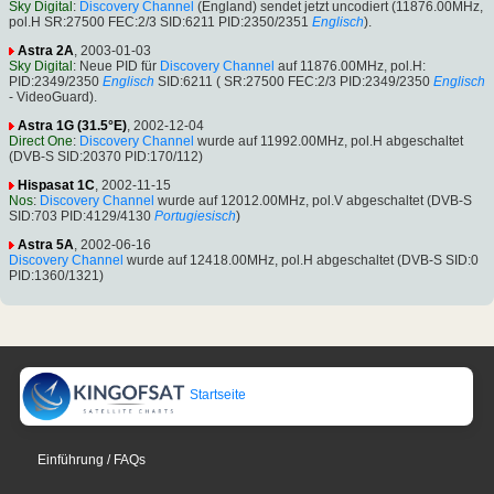
Sky Digital
:
Discovery Channel
(England) sendet jetzt uncodiert (11876.00MHz,
pol.H SR:27500 FEC:2/3 SID:6211 PID:2350/2351
Englisch
).
Astra 2A
, 2003-01-03
Sky Digital
: Neue PID für
Discovery Channel
auf 11876.00MHz, pol.H:
PID:2349/2350
Englisch
SID:6211 ( SR:27500 FEC:2/3 PID:2349/2350
Englisch
- VideoGuard).
Astra 1G (31.5°E)
, 2002-12-04
Direct One
:
Discovery Channel
wurde auf 11992.00MHz, pol.H abgeschaltet
(DVB-S SID:20370 PID:170/112)
Hispasat 1C
, 2002-11-15
Nos
:
Discovery Channel
wurde auf 12012.00MHz, pol.V abgeschaltet (DVB-S
SID:703 PID:4129/4130
Portugiesisch
)
Astra 5A
, 2002-06-16
Discovery Channel
wurde auf 12418.00MHz, pol.H abgeschaltet (DVB-S SID:0
PID:1360/1321)
Startseite
Einführung / FAQs