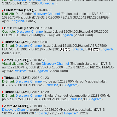
S SID:406 PID:1244/3290
Norwegisch
)
Eutelsat 16A (16°E)
, 2016-08-30
Digit Alb
: Der Sender
Discovery Channel
(England) startete um DVB-S2 : auf
10886.75MHz, pol.H (DVB-S2 SR:30000 FEC:3/5 SID:1042 PID:290[MPEG-
4]/291
Englisch
- Conax).
Hot Bird 13E (16°W)
, 2016-03-08
Cosmote
:
Discovery Channel
ist zurück auf 12054.00MHz, pol.H SR:27500
FEC:2/3 SID:1040 PID:440[MPEG-4]/540
Englisch
(VideoGuard).
Türksat 4A (42°E)
, 2016-03-01
D-Smart
:
Discovery Channel
ist zurück auf 12188.00MHz, pol.V SR:27500
FEC:5/6 SID:1901 PID:101[MPEG-4]/201
Türkisch
,301
Englisch
(VideoGuard).
Amos 3 (77.3°E)
, 2016-02-29
Viasat Ukraine
: Der Sender
Discovery Channel
(England) startete um DVB-S :
auf 11222.00MHz, pol.H (DVB-S SR:30000 FEC:7/8 SID:2530 PID:2531[MPEG-
4]/2532
Russisch
,2533
Englisch
- VideoGuard).
Türksat 4A (42°E)
, 2016-01-23
D-Smart
:
Discovery Channel
wurde auf 12188.00MHz, pol.V abgeschaltet
(DVB-S SID:1833 PID:133/233
Türkisch
,333
Englisch
)
Türksat 4A (42°E)
, 2015-12-29
D-Smart
:
Discovery Channel
(England) sendet jetzt uncodiert (12188.00MHz,
pol.V SR:27500 FEC:5/6 SID:1833 PID:133/233
Türkisch
,333
Englisch
).
Astra 4A (4.8°E)
, 2015-08-02
Discovery Channel
wurde auf 12226.00MHz, pol.H abgeschaltet (DVB-S
SID:20 PID:1260/1220
Englisch
,1221,1222
Ungarisch
,1223)