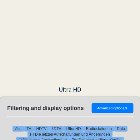
Ultra HD
Filtering and display options
Advanced options
▼
Alle
TV
HDTV
3DTV
Ultra HD
Radiostationen
Data
[+] Die letzten Aufschaltungen und Änderungen