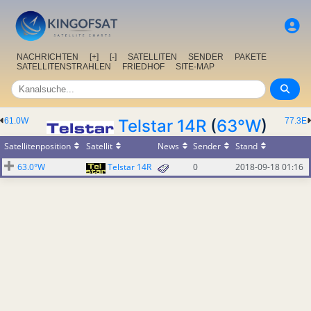
NACHRICHTEN
[+]
[-]
SATELLITEN
SENDER
PAKETE
SATELLITENSTRAHLEN
FRIEDHOF
SITE-MAP
61.0W
Telstar 14R
(
63°W
)
77.3E
Satellitenposition
Satellit
News
Sender
Stand
63.0°W
Telstar 14R
0
2018-09-18 01:16