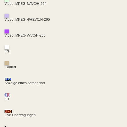
Video: MPEG-4/AVC/H-264
Video: MPEG-H/HEVC/H-265
Video: MPEG-I/VVC/H-266
Frei
Codiert
Anzeige eines Screenshot
3D
Live-Übertragungen
+