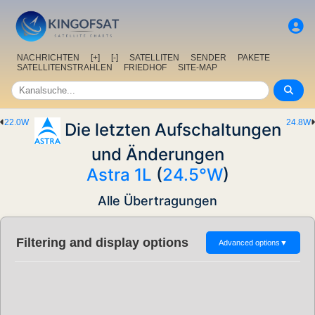
NACHRICHTEN
[+]
[-]
SATELLITEN
SENDER
PAKETE
SATELLITENSTRAHLEN
FRIEDHOF
SITE-MAP
22.0W
24.8W
Die letzten Aufschaltungen
und Änderungen
Astra 1L
(
24.5°W
)
Alle Übertragungen
Filtering and display options
Advanced options
▼