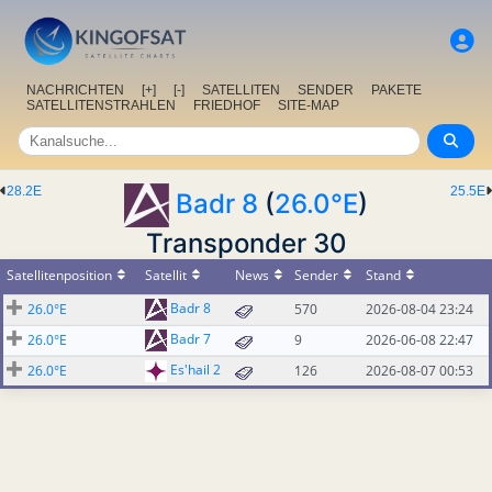
NACHRICHTEN
[+]
[-]
SATELLITEN
SENDER
PAKETE
SATELLITENSTRAHLEN
FRIEDHOF
SITE-MAP
28.2E
25.5E
Badr 8
(
26.0°E
)
Transponder 30
Satellitenposition
Satellit
News
Sender
Stand
Badr 8
26.0°E
570
2026-08-04 23:24
Badr 7
26.0°E
9
2026-06-08 22:47
Es'hail 2
26.0°E
126
2026-08-07 00:53