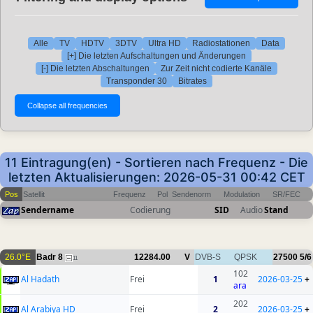
Alle
TV
HDTV
3DTV
Ultra HD
Radiostationen
Data
[+] Die letzten Aufschaltungen und Änderungen
[-] Die letzten Abschaltungen
Zur Zeit nicht codierte Kanäle
Transponder 30
Bitrates
11 Eintragung(en) - Sortieren nach Frequenz - Die
letzten Aktualisierungen: 2026-05-31 00:42 CET
Pos
Satellit
Frequenz
Pol
Sendenorm
Modulation
SR/FEC
Sendername
Codierung
SID
Audio
Stand
26.0°E
Badr 8
12284.00
V
DVB-S
QPSK
27500
5/6
11
102
Al Hadath
Frei
1
2026-03-25
+
ara
202
Al Arabiya HD
Frei
2
2026-03-25
+