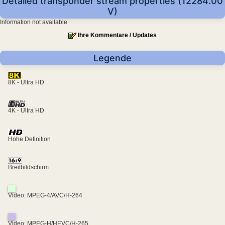
Detailed transponder stream properties (12284.00
V)
Information not available
Ihre Kommentare / Updates
Legende
8K - Ultra HD
4K - Ultra HD
Hohe Definition
Breitbildschirm
Video: MPEG-4/AVC/H-264
Video: MPEG-H/HEVC/H-265