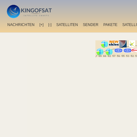
NACHRICHTEN
[+]
[-]
SATELLITEN
SENDER
PAKETE
SATELL