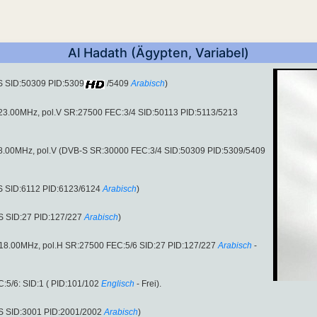
Al Hadath (Ägypten, Variabel)
S SID:50309 PID:5309
/5409
Arabisch
)
423.00MHz, pol.V SR:27500 FEC:3/4 SID:50113 PID:5113/5213
458.00MHz, pol.V (DVB-S SR:30000 FEC:3/4 SID:50309 PID:5309/5409
S SID:6112 PID:6123/6124
Arabisch
)
S SID:27 PID:127/227
Arabisch
)
418.00MHz, pol.H SR:27500 FEC:5/6 SID:27 PID:127/227
Arabisch
-
5/6: SID:1 ( PID:101/102
Englisch
- Frei).
S SID:3001 PID:2001/2002
Arabisch
)