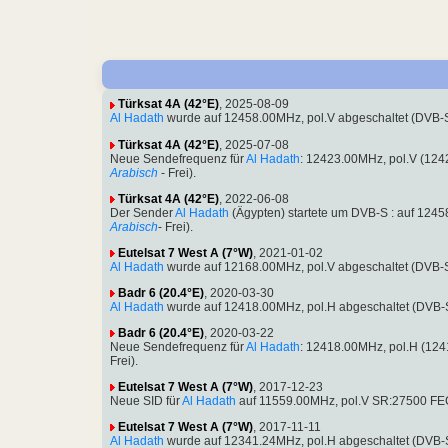
Türksat 4A (42°E)
, 2025-08-09
Al Hadath
wurde auf 12458.00MHz, pol.V abgeschaltet (DVB-
Türksat 4A (42°E)
, 2025-07-08
Neue Sendefrequenz für
Al Hadath
: 12423.00MHz, pol.V (12
Arabisch
- Frei).
Türksat 4A (42°E)
, 2022-06-08
Der Sender
Al Hadath
(Ägypten) startete um DVB-S : auf 12
Arabisch
- Frei).
Eutelsat 7 West A (7°W)
, 2021-01-02
Al Hadath
wurde auf 12168.00MHz, pol.V abgeschaltet (DVB-
Badr 6 (20.4°E)
, 2020-03-30
Al Hadath
wurde auf 12418.00MHz, pol.H abgeschaltet (DVB-
Badr 6 (20.4°E)
, 2020-03-22
Neue Sendefrequenz für
Al Hadath
: 12418.00MHz, pol.H (12
Frei).
Eutelsat 7 West A (7°W)
, 2017-12-23
Neue SID für
Al Hadath
auf 11559.00MHz, pol.V SR:27500 FEC:
Eutelsat 7 West A (7°W)
, 2017-11-11
Al Hadath
wurde auf 12341.24MHz, pol.H abgeschaltet (DVB-