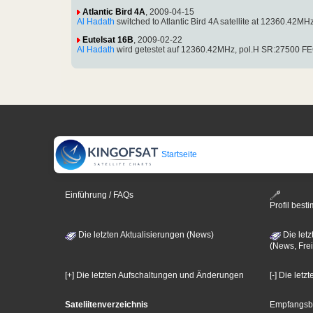
Atlantic Bird 4A
, 2009-04-15
Al Hadath
switched to Atlantic Bird 4A satellite at 12360.4
Eutelsat 16B
, 2009-02-22
Al Hadath
wird getestet auf 12360.42MHz, pol.H SR:27500 F
Startseite
Einführung / FAQs
Profil bes
Die letzten Aktualisierungen (News)
Die letz
(News, Frei
[+] Die letzten Aufschaltungen und Änderungen
[-] Die let
Sateliitenverzeichnis
Empfangsb