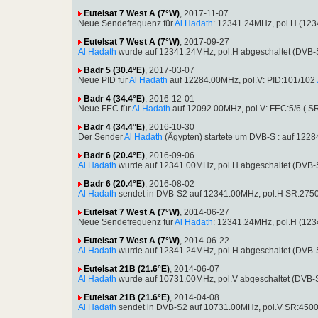
Eutelsat 7 West A (7°W)
, 2017-11-07
Neue Sendefrequenz für
Al Hadath
: 12341.24MHz, pol.H (12
Eutelsat 7 West A (7°W)
, 2017-09-27
Al Hadath
wurde auf 12341.24MHz, pol.H abgeschaltet (DVB-
Badr 5 (30.4°E)
, 2017-03-07
Neue PID für
Al Hadath
auf 12284.00MHz, pol.V: PID:101/102
Badr 4 (34.4°E)
, 2016-12-01
Neue FEC für
Al Hadath
auf 12092.00MHz, pol.V: FEC:5/6 ( S
Badr 4 (34.4°E)
, 2016-10-30
Der Sender
Al Hadath
(Ägypten) startete um DVB-S : auf 122
Badr 6 (20.4°E)
, 2016-09-06
Al Hadath
wurde auf 12341.00MHz, pol.H abgeschaltet (DVB-
Badr 6 (20.4°E)
, 2016-08-02
Al Hadath
sendet in DVB-S2 auf 12341.00MHz, pol.H SR:2750
Eutelsat 7 West A (7°W)
, 2014-06-27
Neue Sendefrequenz für
Al Hadath
: 12341.24MHz, pol.H (12
Eutelsat 7 West A (7°W)
, 2014-06-22
Al Hadath
wurde auf 12341.24MHz, pol.H abgeschaltet (DVB-
Eutelsat 21B (21.6°E)
, 2014-06-07
Al Hadath
wurde auf 10731.00MHz, pol.V abgeschaltet (DVB-
Eutelsat 21B (21.6°E)
, 2014-04-08
Al Hadath
sendet in DVB-S2 auf 10731.00MHz, pol.V SR:4500