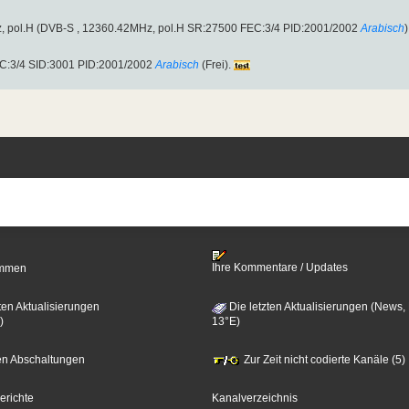
2MHz, pol.H (DVB-S , 12360.42MHz, pol.H SR:27500 FEC:3/4 PID:2001/2002
Arabisch
)
EC:3/4 SID:3001 PID:2001/2002
Arabisch
(Frei).
Ihre Kommentare / Updates
timmen
ten Aktualisierungen
Die letzten Aktualisierungen (News,
)
13°E)
zten Abschaltungen
Zur Zeit nicht codierte Kanäle (5)
erichte
Kanalverzeichnis