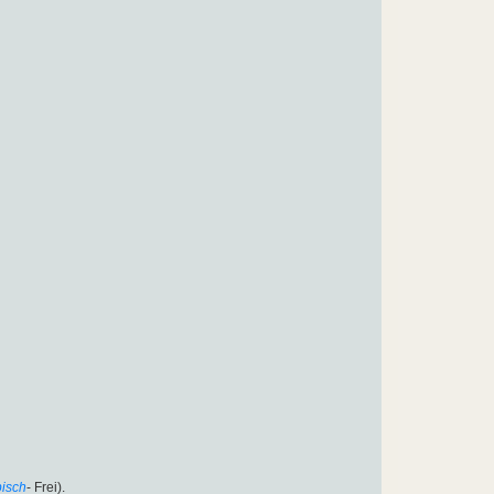
isch
- Frei).