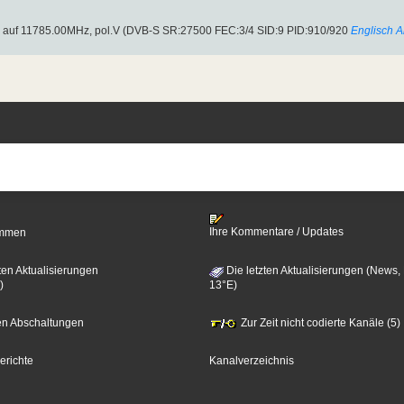
 : auf 11785.00MHz, pol.V (DVB-S SR:27500 FEC:3/4 SID:9 PID:910/920
Englisch
A
Ihre Kommentare / Updates
timmen
ten Aktualisierungen
Die letzten Aktualisierungen (News,
)
13°E)
zten Abschaltungen
Zur Zeit nicht codierte Kanäle (5)
erichte
Kanalverzeichnis