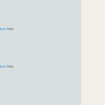
lisch
- Frei).
lisch
- Frei).