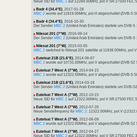
Neue SID für
MBC 2
auf 12284.00MHz, pol.V SR:27500 FEC:5/6:
Badr 4 (34.4°E)
, 2017-01-28
MBC 2
wurde auf 11919.00MHz, pol.H abgeschaltet (DVB-S S
Badr 4 (34.4°E)
, 2016-10-30
Der Sender
MBC 2
(United Arab Emirates) startete um DVB-S 
Nilesat 201 (7°W)
, 2016-09-14
Der Sender
MBC 2
(United Arab Emirates) startete um DVB-S
Nilesat 201 (7°W)
, 2015-03-05
MBC 2
switched to Nilesat 201 satellite at 11938.00MHz, po
Eutelsat 21B (21.6°E)
, 2014-06-07
MBC 2
wurde auf 10731.00MHz, pol.V abgeschaltet (DVB-S2 
Eutelsat 7 West A (7°W)
, 2014-04-15
MBC 2
wurde auf 12322.00MHz, pol.V abgeschaltet (DVB-S S
Eutelsat 21B (21.6°E)
, 2014-03-18
Der Sender
MBC 2
(United Arab Emirates) startete um DVB-S
Eutelsat 7 West A (7°W)
, 2012-10-15
Neue SID für
MBC 2
auf 12322.00MHz, pol.V SR:27500 FEC:5/
Eutelsat 7 West A (7°W)
, 2012-07-20
Neue Sendefrequenz für
MBC 2
: 12322.00MHz, pol.V (12322
Eutelsat 7 West A (7°W)
, 2012-06-09
MBC 2
wurde auf 12322.00MHz, pol.V abgeschaltet (DVB-S2 
Eutelsat 7 West A (7°W)
, 2012-04-27
Neue SID für
MBC 2
auf 12322.00MHz, pol.V SR:27500 FEC:3/