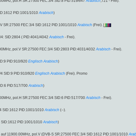
.00MHz, pol.H SR:27500 FEC:3/4 SID:8 PID:519/647
Arabisch
,721 - Frei).
ID:1612 PID:1001/1010
Arabisch
)
l.V SR:27500 FEC:3/4 SID:1612 PID:1001/1010
Arabisch
(Frei).
4: SID:2804 ( PID:4041/4042
Arabisch
- Frei).
.00MHz, pol.V SR:27500 FEC:3/4 SID:2803 PID:4031/4032
Arabisch
- Frei).
ID:9 PID:910/920
Englisch
Arabisch
)
/4 SID:9 PID:910/920
Englisch
Arabisch
(Frei). Promo
ID:6 PID:517/700
Arabisch
)
.00MHz, pol.H SR:27500 FEC:3/4 SID:6 PID:517/700
Arabisch
- Frei).
/4 SID:1612 PID:1001/1010
Arabisch
(--).
S SID:1612 PID:1001/1010
Arabisch
)
 : auf 11900.00MHz, pol.V (DVB-S SR:27500 FEC:3/4 SID:1612 PID:1001/1010
Arab