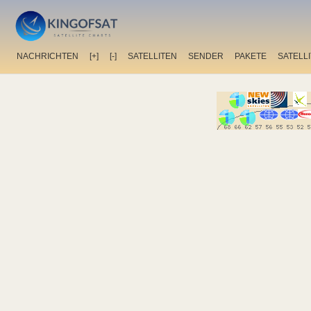
NACHRICHTEN
[+]
[-]
SATELLITEN
SENDER
PAKETE
SATELL