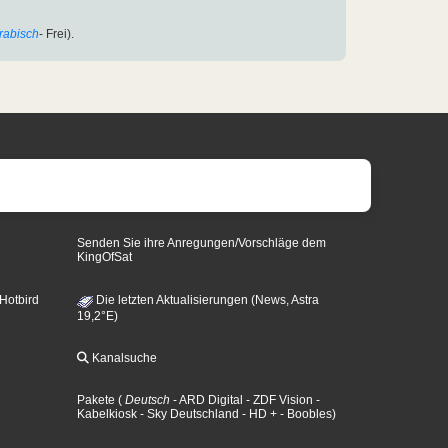
rabisch
- Frei).
Senden Sie ihre Anregungen/Vorschläge dem
KingOfSat
 Hotbird
Die letzten Aktualisierungen (News, Astra
19,2°E)
Kanalsuche
Pakete
(
Deutsch
- ARD Digital
- ZDF Vision
-
Kabelkiosk
- Sky Deutschland
- HD +
- Boobles
)