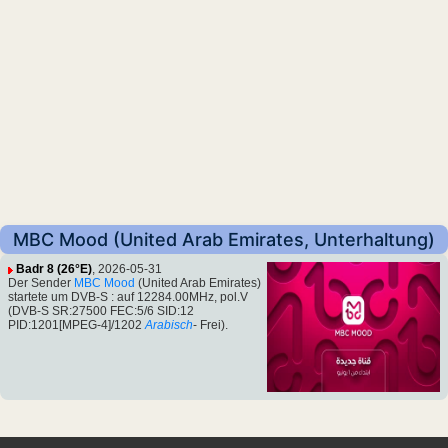
MBC Mood (United Arab Emirates, Unterhaltung)
Badr 8 (26°E)
, 2026-05-31
Der Sender
MBC Mood
(United Arab Emirates)
startete um DVB-S : auf 12284.00MHz, pol.V
(DVB-S SR:27500 FEC:5/6 SID:12
PID:1201[MPEG-4]/1202
Arabisch
- Frei).