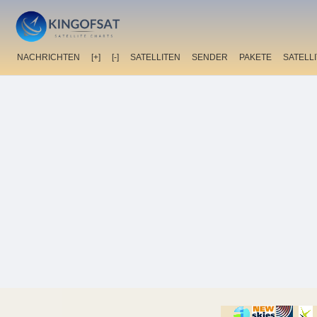
NACHRICHTEN
[+]
[-]
SATELLITEN
SENDER
PAKETE
SATELL