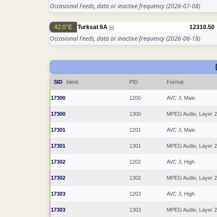
Occasional Feeds, data or inactive frequency
(2026-07-08)
42.0°E
Turksat 6A
12310.50
Occasional Feeds, data or inactive frequency
(2026-06-18)
SID
Ident.
PID
Format
17300
1200
AVC 3, Main
17300
1300
MPEG Audio, Layer 2
17301
1201
AVC 3, Main
17301
1301
MPEG Audio, Layer 2
17302
1202
AVC 3, High
17302
1302
MPEG Audio, Layer 2
17303
1203
AVC 3, High
17303
1303
MPEG Audio, Layer 2