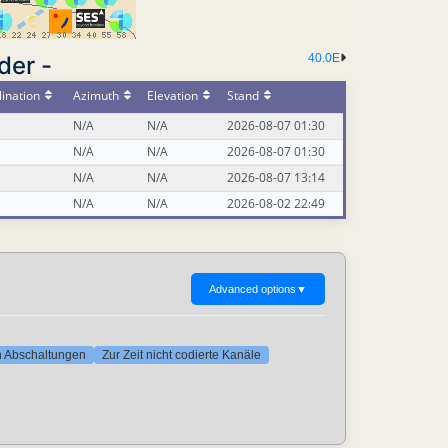
der -
40.0E
ination
Azimuth
Elevation
Stand
N/A
N/A
2026-08-07 01:30
N/A
N/A
2026-08-07 01:30
N/A
N/A
2026-08-07 13:14
N/A
N/A
2026-08-02 22:49
Advanced options
▼
ten Abschaltungen
Zur Zeit nicht codierte Kanäle