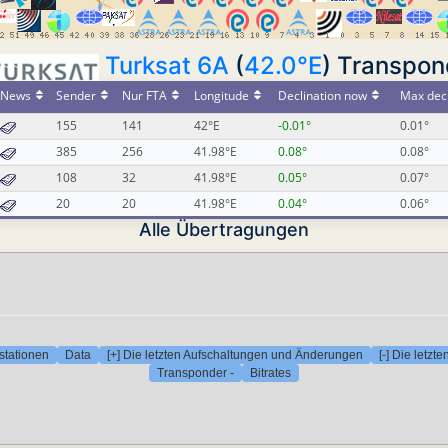
Turksat 6A
(
42.0°E
) Transpon
News
Sender
Nur FTA
Longitude
Declination now
Max decl
155
141
42°E
-0.01°
0.01°
385
256
41.98°E
0.08°
0.08°
108
32
41.98°E
0.05°
0.07°
20
20
41.98°E
0.04°
0.06°
Alle Übertragungen
stationen
Data
[+] Die letzten Aufschaltungen und Änderungen
[-] Die letz
Transponder -
Bitrates