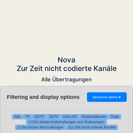
Nova
Zur Zeit nicht codierte Kanäle
Alle Übertragungen
Filtering and display options
Advanced options
▼
Alle
TV
HDTV
3DTV
Ultra HD
Radiostationen
Data
[+] Die letzten Aufschaltungen und Änderungen
[-] Die letzten Abschaltungen
Zur Zeit nicht codierte Kanäle