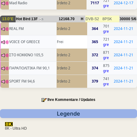
721
Mad Radio
Irdeto 2
7117
2024-12-17
gre
13.0°E
Hot Bird 13F
12168.70
H
DVB-S2
8PSK
30000
5/6
5
701
REAL FM
Irdeto 2
364
2024-11-21
gre
721
VOICE OF GREECE
Frei
365
2024-11-21
gre
871
ΣΤΟ ΚΟΚΚΙΝΟ 105,5
Irdeto 2
372
2024-11-21
gre
875
ΠΑΡΑΠΟΛΙΤΙΚΑ FM 90,1
Irdeto 2
374
2024-11-21
gre
741
SPORT FM 94,6
Irdeto 2
379
2024-11-21
gre
Ihre Kommentare / Updates
Legende
8K - Ultra HD