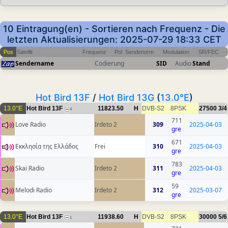
10 Eintragung(en) - Sortieren nach Frequenz - Die
letzten Aktualisierungen: 2025-07-29 18:33 CET
Pos
Satellit
Frequenz
Pol
Sendenorm
Modulation
SR/FEC
Sendername
Codierung
SID
Audio
Stand
Hot Bird 13F
/
Hot Bird 13G
(
13.0°E
)
13.0°E
Hot Bird 13F
11823.50
H
DVB-S2
8PSK
27500
3/4
4
711
Love Radio
Irdeto 2
309
2025-04-03
gre
671
Εκκλησία της Ελλάδος
Frei
310
2025-04-03
gre
783
Skai Radio
Irdeto 2
311
2025-04-03
gre
59
Melodi Radio
Irdeto 2
312
2025-03-07
gre
13.0°E
Hot Bird 13F
11938.60
H
DVB-S2
8PSK
30000
5/6
1