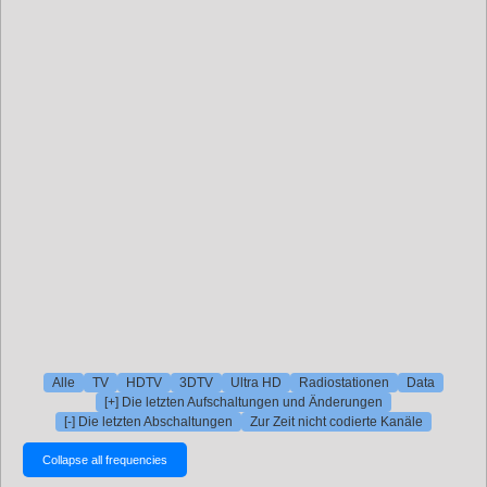
Alle
TV
HDTV
3DTV
Ultra HD
Radiostationen
Data
[+] Die letzten Aufschaltungen und Änderungen
[-] Die letzten Abschaltungen
Zur Zeit nicht codierte Kanäle