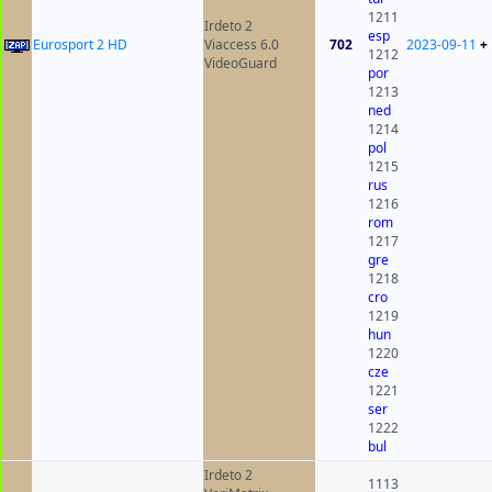
1211
Irdeto 2
esp
Eurosport 2 HD
Viaccess 6.0
702
2023-09-11
+
1212
VideoGuard
por
1213
ned
1214
pol
1215
rus
1216
rom
1217
gre
1218
cro
1219
hun
1220
cze
1221
ser
1222
bul
Irdeto 2
1113