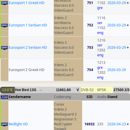
VeriMatrix
Eurosport 1 Greek HD
751
1102
2026-03-29
+
Viaccess 6.0
gre
VideoGuard
Irdeto 2
1116
VeriMatrix
ser
Eurosport 1 Serbian HD
752
2026-03-29
+
Viaccess 6.0
1102
VideoGuard
eng
1216
Irdeto 2
ser
Eurosport 2 Serbian HD
Viaccess 6.0
753
2026-03-29
+
1202
VideoGuard
eng
1213
Irdeto 2
gre
Eurosport 2 Greek HD
Viaccess 6.0
754
2026-03-29
1202
VideoGuard
eng
13.0°E
Hot Bird 13G
11661.60
V
DVB-S2
8PSK
27500
2/3
1
Sendername
Codierung
SID
Audio
Stand
Conax
Irdeto 2
Mediaguard 3
Nagravision 3
Redlight HD
RedCrypter
16932
235
2026-04-23
+
Topwell