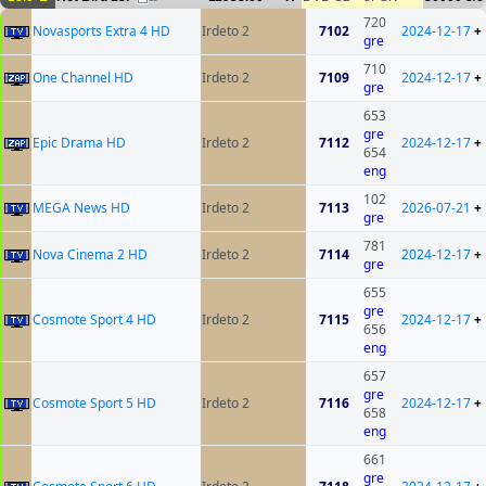
720
Novasports Extra 4 HD
Irdeto 2
7102
2024-12-17
+
gre
710
One Channel HD
Irdeto 2
7109
2024-12-17
+
gre
653
gre
Epic Drama HD
Irdeto 2
7112
2024-12-17
+
654
eng
102
MEGA News HD
Irdeto 2
7113
2026-07-21
+
gre
781
Nova Cinema 2 HD
Irdeto 2
7114
2024-12-17
+
gre
655
gre
Cosmote Sport 4 HD
Irdeto 2
7115
2024-12-17
+
656
eng
657
gre
Cosmote Sport 5 HD
Irdeto 2
7116
2024-12-17
+
658
eng
661
gre