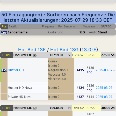
50 Eintragung(en) - Sortieren nach Frequenz - Die
letzten Aktualisierungen: 2025-07-29 18:33 CET
Pos
Satellit
Frequenz
Pol
Sendenorm
Modulation
SR/FEC
Sendername
Codierung
SID
Audio
Stand
Hot Bird 13F
/
Hot Bird 13G
(
13.0°E
)
13.0°E
Hot Bird 13G
10719.30
V
DVB-S2
8PSK
27500
5/6
3
Conax
Irdeto 2
5136
Hustler HD
Nagravision 3
4415
2025-03-07
+
eng
Viaccess 4.0
Viaccess 5.0
5136
Hustler HD Nova
Irdeto 2
4424
2025-03-07
eng
Private HD Nova
Irdeto 2
4427
5144
2025-03-07
13.0°E
Hot Bird 13G
10930.20
H
DVB-S2
8PSK
30000
2/3
1
1402