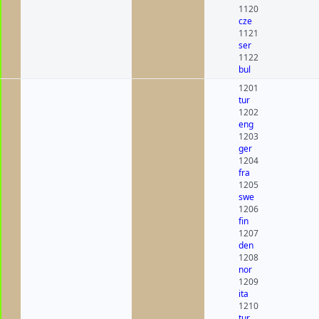
1120
cze
1121
ser
1122
bul
1201
tur
1202
eng
1203
ger
1204
fra
1205
swe
1206
fin
1207
den
1208
nor
1209
ita
1210
tur