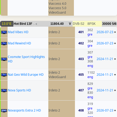
Viaccess 4.0
Viaccess 5.0
VideoGuard
13.0°E
Hot Bird 13F
11804.40
V
DVB-S2
8PSK
30000
5/6
9
302
Mad Vibes HD
Irdeto 2
401
2026-07-23
+
gre
304
Mad Rewind HD
Irdeto 2
402
2026-07-23
+
gre
307
Cosmote Sport Highlights
gre
Irdeto 2
403
2024-11-21
+
HD
308
eng
Irdeto 2
1102
Nat Geo Wild Europe HD
405
2024-11-21
+
VideoGuard
eng
829
gre
Nova Sports HD
Irdeto 2
407
2024-11-21
+
830
eng
319
gre
Novasports Extra 2 HD
Irdeto 2
408
2026-07-23
+
320