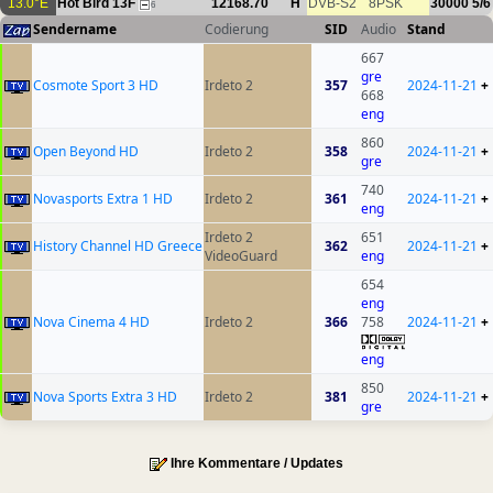
13.0°E
Hot Bird 13F
12168.70
H
DVB-S2
8PSK
30000
5/6
6
Sendername
Codierung
SID
Audio
Stand
667
gre
Cosmote Sport 3 HD
Irdeto 2
357
2024-11-21
+
668
eng
860
Open Beyond HD
Irdeto 2
358
2024-11-21
+
gre
740
Novasports Extra 1 HD
Irdeto 2
361
2024-11-21
+
eng
Irdeto 2
651
History Channel HD Greece
362
2024-11-21
+
VideoGuard
eng
654
eng
Nova Cinema 4 HD
Irdeto 2
366
758
2024-11-21
+
eng
850
Nova Sports Extra 3 HD
Irdeto 2
381
2024-11-21
+
gre
Ihre Kommentare / Updates