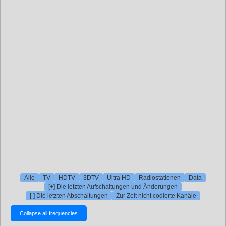
Alle
TV
HDTV
3DTV
Ultra HD
Radiostationen
Data
[+] Die letzten Aufschaltungen und Änderungen
[-] Die letzten Abschaltungen
Zur Zeit nicht codierte Kanäle