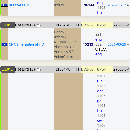
eng
Brazzers HD
Irdeto 2
16944
2026-03-17
+
1403
fra
13.0°E
Hot Bird 13F
11257.70
H
DVB-S2
8PSK
27500
3/4
1
Conax
831
Irdeto 2
eng
Nagravision 3
CNN International HD
15213
832
2026-03-29
+
Viaccess 3.0
Viaccess 6.0
eng
VideoGuard
13.0°E
Hot Bird 13F
11334.40
H
DVB-S2
8PSK
27500
3/4
6
1101
tur
1102
eng
1103
ger
1104
fra
1105
swe
1106