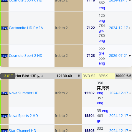
Cosmote Sport 6 HD
Irdeto 2
7118
2024-12-17
+
662
eng
125
eng
784
Cartoonito HD EMEA
Irdeto 2
7122
2024-12-17
+
gre
785
eng
665
gre
Cosmote Sport 2 HD
Irdeto 2
7123
2026-07-21
+
666
eng
13.0°E
Hot Bird 13F
12130.40
H
DVB-S2
8PSK
30000
5/6
10
356
Nova Summer HD
Irdeto 2
15502
eng
2024-12-17
+
357
eng
35
eng
Nova Sports 2 HD
Irdeto 2
15504
403
2024-12-17
+
gre
332
Star Channel HD
Irdeto 2
15505
2024-12-17
+