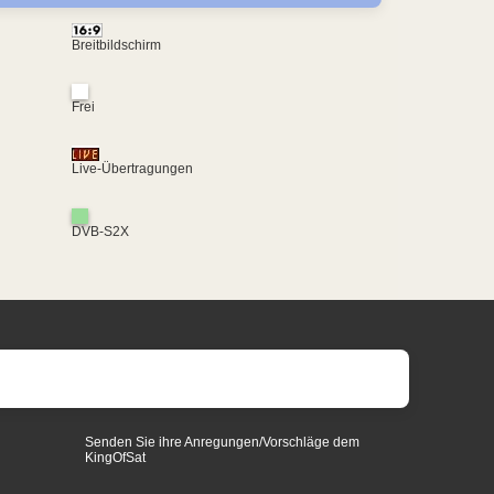
Breitbildschirm
Frei
Live-Übertragungen
DVB-S2X
Senden Sie ihre Anregungen/Vorschläge dem
KingOfSat