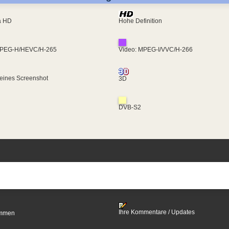
ra HD
Hohe Definition
MPEG-H/HEVC/H-265
Video: MPEG-I/VVC/H-266
eines Screenshot
3D
DVB-S2
Ihre Kommentare / Updates
timmen