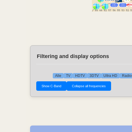
Filtering and display options
Alle
TV
HDTV
3DTV
Ultra HD
Radio