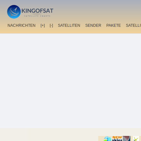
NACHRICHTEN
[+]
[-]
SATELLITEN
SENDER
PAKETE
SATELL