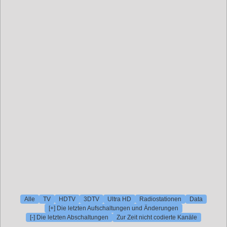
Alle
TV
HDTV
3DTV
Ultra HD
Radiostationen
Data
[+] Die letzten Aufschaltungen und Änderungen
[-] Die letzten Abschaltungen
Zur Zeit nicht codierte Kanäle