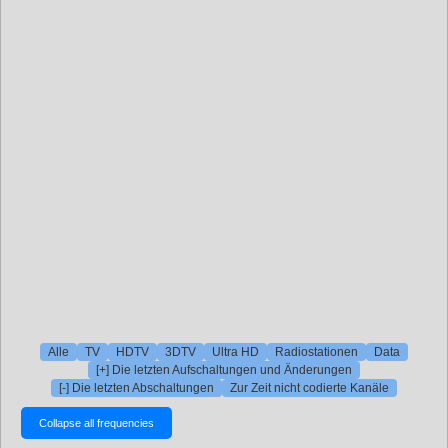
Alle
TV
HDTV
3DTV
Ultra HD
Radiostationen
Data
[+] Die letzten Aufschaltungen und Änderungen
[-] Die letzten Abschaltungen
Zur Zeit nicht codierte Kanäle