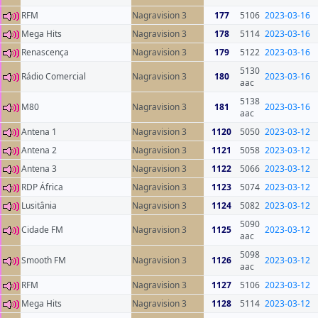
RFM
Nagravision 3
177
5106
2023-03-16
Mega Hits
Nagravision 3
178
5114
2023-03-16
Renascença
Nagravision 3
179
5122
2023-03-16
5130
Rádio Comercial
Nagravision 3
180
2023-03-16
aac
5138
M80
Nagravision 3
181
2023-03-16
aac
Antena 1
Nagravision 3
1120
5050
2023-03-12
Antena 2
Nagravision 3
1121
5058
2023-03-12
Antena 3
Nagravision 3
1122
5066
2023-03-12
RDP África
Nagravision 3
1123
5074
2023-03-12
Lusitânia
Nagravision 3
1124
5082
2023-03-12
5090
Cidade FM
Nagravision 3
1125
2023-03-12
aac
5098
Smooth FM
Nagravision 3
1126
2023-03-12
aac
RFM
Nagravision 3
1127
5106
2023-03-12
Mega Hits
Nagravision 3
1128
5114
2023-03-12