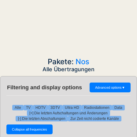
Pakete:
Nos
Alle Übertragungen
Filtering and display options
Advanced options
▼
Alle
TV
HDTV
3DTV
Ultra HD
Radiostationen
Data
[+] Die letzten Aufschaltungen und Änderungen
[-] Die letzten Abschaltungen
Zur Zeit nicht codierte Kanäle