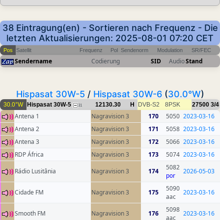
38 Eintragung(en) - Sortieren nach Frequenz - Die
letzten Aktualisierungen: 2025-08-01 07:20 CET
Pos
Satellit
Frequenz
Pol
Sendenorm
Modulation
SR/FEC
Sendername
Codierung
SID
Audio
Stand
Hispasat 30W-5
/
Hispasat 30W-6
(
30.0°W
)
30.0°W
Hispasat 30W-5
12130.30
H
DVB-S2
8PSK
27500
3/4
31
Antena 1
Nagravision 3
170
5050
2023-03-16
Antena 2
Nagravision 3
171
5058
2023-03-16
Antena 3
Nagravision 3
172
5066
2023-03-16
RDP África
Nagravision 3
173
5074
2023-03-16
5082
Rádio Lusitânia
Nagravision 3
174
2026-05-03
por
5090
Cidade FM
Nagravision 3
175
2023-03-16
aac
5098
Smooth FM
Nagravision 3
176
2023-03-16
aac