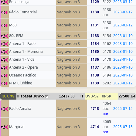
Renascença
Nagravision 3
1129
5122
2023-03-12
5130
Rádio Comercial
Nagravision 3
1130
2023-03-12
aac
5138
M80
Nagravision 3
1131
2023-03-12
aac
80s RFM
Nagravision 3
1133
5154
2023-01-10
Antena 1 - Fado
Nagravision 3
1134
5162
2023-01-10
Antena 1 - Memória
Nagravision 3
1135
5170
2023-01-10
Antena 1 - Vida
Nagravision 3
1136
5178
2023-01-10
Antena 2 - Ópera
Nagravision 3
1137
5186
2023-01-10
Oceano Pacífico
Nagravision 3
1138
5194
2023-01-10
RFM Clubbing
Nagravision 3
1139
5202
2023-03-12
30.0°W
Hispasat 30W-5
12437.30
H
DVB-S2
8PSK
27500
3/4
7
4064
Rádio Amalia
Nagravision 3
4713
aac
2025-07-15
por
4065
Marginal
Nagravision 3
4714
aac
2025-07-15
por