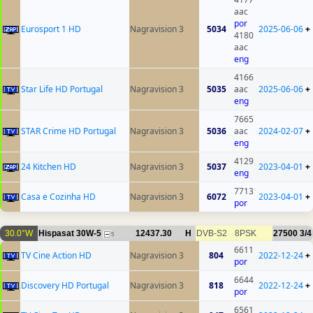
aac
por
Eurosport 1 HD
Nagravision 3
5034
2025-06-06
+
4180
aac
eng
4166
Star Life HD Portugal
Nagravision 3
5035
aac
2025-06-06
+
eng
7665
STAR Crime HD Portugal
Nagravision 3
5036
aac
2024-02-07
+
eng
4129
24 Kitchen HD
Nagravision 3
5037
2023-04-01
+
eng
7713
Casa e Cozinha HD
Nagravision 3
6072
2023-04-01
+
por
30.0°W
Hispasat 30W-5
12437.30
H
DVB-S2
8PSK
27500
3/4
5
6611
TV Cine Action HD
Nagravision 3
804
2022-12-24
+
por
6644
Discovery HD Portugal
Nagravision 3
818
2022-12-24
+
por
6561