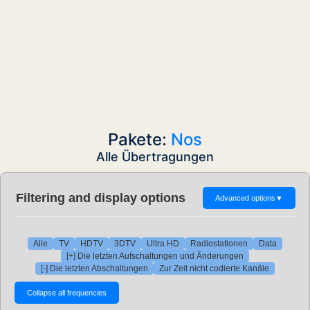
Pakete:
Nos
Alle Übertragungen
Filtering and display options
Advanced options
▼
Alle
TV
HDTV
3DTV
Ultra HD
Radiostationen
Data
[+] Die letzten Aufschaltungen und Änderungen
[-] Die letzten Abschaltungen
Zur Zeit nicht codierte Kanäle