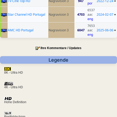
TV Cine Top HD
Nagravision 3
947
2022-12-24
+
por
6537
Star Channel HD Portugal
Nagravision 3
4703
aac
2024-02-07
+
eng
7653
AMC HD Portugal
Nagravision 3
6047
aac
2025-06-06
+
eng
Ihre Kommentare / Updates
Legende
8K - Ultra HD
4K - Ultra HD
Hohe Definition
Breitbildschirm