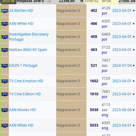
30.0°W
Hispasat 30W-5
12398.80
H
DVB-S2
8PSK
27500
3/4
14
4129
24 Kitchen HD
Nagravision 3
402
2023-04-01
+
por
4305
AXN White HD
Nagravision 3
406
2023-04-01
+
por
Investigation Discovery
6460
Nagravision 3
459
2023-04-01
+
Portugal
por
5122
NatGeo Wild HD Spain
Nagravision 3
463
2023-04-01
+
por
7457
DAZN 1 Portugal
Nagravision 3
521
aac
2024-07-04
+
por
7729
TV Cine Emotion HD
Nagravision 3
1602
2023-04-01
+
por
7681
TV Cine Edition HD
Nagravision 3
1610
2023-04-01
+
por
4113
AXN Movies HD
Nagravision 3
5030
aac
2025-06-06
+
eng
4305
AXN White HD
Nagravision 3
5033
2023-04-01
+
eng
4177