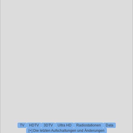
TV
HDTV
3DTV
Ultra HD
Radiostationen
Data
[+] Die letzten Aufschaltungen und Änderungen