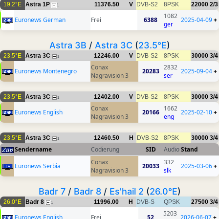
19.2°E
Astra 1P
11376.50
V
DVB-S2
8PSK
22000
2/3
1
1082
Euronews German
Frei
6388
2025-04-09
+
ger
Astra 3B
/
Astra 3C
(
23.5°E
)
23.5°E
Astra 3C
12246.00
V
DVB-S2
8PSK
30000
3/4
1
Conax
2832
Euronews Montenegro
20283
2025-09-04
+
Nagravision 3
ser
23.5°E
Astra 3C
12402.00
V
DVB-S2
8PSK
30000
3/4
1
Conax
1662
Euronews English
20166
2025-02-10
+
Nagravision 3
eng
23.5°E
Astra 3C
12460.50
H
DVB-S2
8PSK
30000
3/4
1
Sendername
Codierung
SID
Audio
Stand
Conax
332
Euronews Serbia
20033
2025-03-06
+
Nagravision 3
slk
Badr 7
/
Badr 8
/
Es'hail 2
(
26.0°E
)
26.0°E
Badr 8
11996.00
H
DVB-S
QPSK
27500
3/4
1
5203
Euronews English
Frei
52
2026-06-07
+