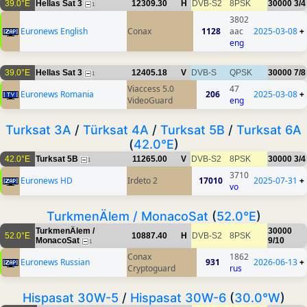
39.0°E
Hellas Sat 3
12309.30
H
DVB-S2
8PSK
30000
3/4
1
3802
Euronews English
Conax
1128
aac
2025-03-08
+
eng
39.0°E
Hellas Sat 3
12405.18
V
DVB-S
QPSK
30000
7/8
1
Viaccess 5.0
47
Euronews Romania
206
2025-03-08
+
VideoGuard
eng
Turksat 3A
/
Türksat 4A
/
Turksat 5B
/
Turksat 6A
(
42.0°E
)
42.0°E
Turksat 5B
11265.00
V
DVB-S2
8PSK
30000
3/4
1
3710
Euronews HD
Irdeto 2
17010
2025-07-31
+
vo
TurkmenÄlem / MonacoSat
(
52.0°E
)
TurkmenÄlem /
30000
52.0°E
10887.40
H
DVB-S2
8PSK
MonacoSat
9/10
1
Conax
1862
Euronews Russian
931
2026-06-13
+
Cryptoguard
rus
Hispasat 30W-5
/
Hispasat 30W-6
(
30.0°W
)