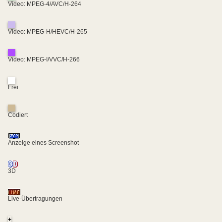
Video: MPEG-4/AVC/H-264
Video: MPEG-H/HEVC/H-265
Video: MPEG-I/VVC/H-266
Frei
Codiert
Anzeige eines Screenshot
3D
Live-Übertragungen
+