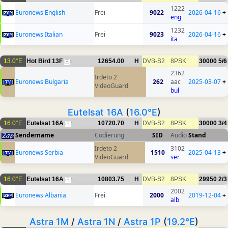
1222
Euronews English
Frei
9022
2026-04-16
+
eng
1232
Euronews Italian
Frei
9023
2026-04-16
+
ita
13.0°E
Hot Bird 13F
12654.00
H
DVB-S2
8PSK
30000
5/6
1
2362
Irdeto 2
Euronews Bulgaria
262
aac
2025-03-07
+
VideoGuard
bul
Eutelsat 16A
(
16.0°E
)
16.0°E
Eutelsat 16A
10720.70
H
DVB-S2
8PSK
30000
3/4
1
Sendername
Codierung
SID
Audio
Stand
Irdeto 2
3102
Euronews Serbia
1510
2025-04-13
+
VideoGuard
ser
16.0°E
Eutelsat 16A
10803.75
H
DVB-S2
8PSK
29950
2/3
1
2002
Euronews Albania
Frei
2000
2019-12-04
+
alb
Astra 1M
/
Astra 1N
/
Astra 1P
(
19.2°E
)