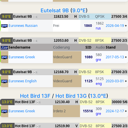
Eutelsat 9B
(
9.0°E
)
9.0°E
Eutelsat 9B
11823.50
H
DVB-S
QPSK
27500
3/4
1
1862
Euronews Russian
Frei
1860
2026-04-19
+
rus
9.0°E
Eutelsat 9B
12053.60
H
DVB-S2
8PSK
27500
2/3
1
Sendername
Codierung
SID
Audio
Stand
580
Euronews Greek
VideoGuard
1080
2017-05-13
+
gre
9.0°E
Eutelsat 9B
12168.70
H
DVB-S2
8PSK
27500
2/3
1
5125
Euronews English
VideoGuard
1125
2020-03-01
+
eng
Hot Bird 13F
/
Hot Bird 13G
(
13.0°E
)
13.0°E
Hot Bird 13F
12130.40
H
DVB-S2
8PSK
30000
5/6
1
309
Euronews Greek
Irdeto 2
15516
2024-12-17
+
gre
13.0°E
Hot Bird 13F
12519.90
V
DVB-S2
8PSK
27500
2/3
2