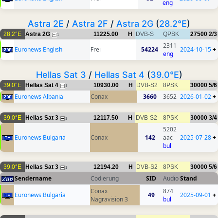
eng
Astra 2E
/
Astra 2F
/
Astra 2G
(
28.2°E
)
28.2°E
Astra 2G
11225.00
H
DVB-S
QPSK
27500
2/3
1
2311
Euronews English
Frei
54224
2024-10-15
+
eng
Hellas Sat 3
/
Hellas Sat 4
(
39.0°E
)
39.0°E
Hellas Sat 4
10930.00
H
DVB-S2
8PSK
30000
5/6
1
Euronews Albania
Conax
3660
3652
2026-01-02
+
39.0°E
Hellas Sat 3
12117.50
H
DVB-S2
8PSK
30000
3/4
1
5202
Euronews Bulgaria
Conax
142
aac
2025-07-28
+
bul
39.0°E
Hellas Sat 3
12194.20
H
DVB-S2
8PSK
30000
5/6
1
Sendername
Codierung
SID
Audio
Stand
Conax
874
Euronews Bulgaria
49
2025-09-01
+
Nagravision 3
bul