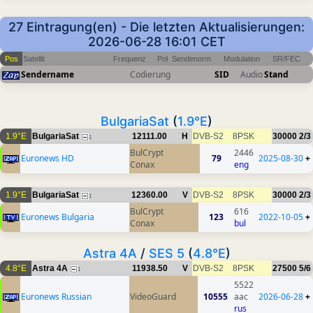
27 Eintragung(en) - Die letzten Aktualisierungen:
2026-06-28 16:01 CET
Pos
Satellit
Frequenz
Pol
Sendenorm
Modulation
SR/FEC
Sendername
Codierung
SID
Audio
Stand
BulgariaSat
(
1.9°E
)
1.9°E
BulgariaSat
12111.00
H
DVB-S2
8PSK
30000
2/3
1
BulCrypt
2446
Euronews HD
79
2025-08-30
+
Conax
eng
1.9°E
BulgariaSat
12360.00
V
DVB-S2
8PSK
30000
2/3
1
BulCrypt
616
Euronews Bulgaria
123
2022-10-05
+
Conax
bul
Astra 4A
/
SES 5
(
4.8°E
)
4.8°E
Astra 4A
11938.50
V
DVB-S2
8PSK
27500
5/6
1
5522
Euronews Russian
VideoGuard
10555
aac
2026-06-28
+
rus