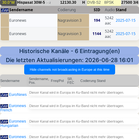
30.0°W
Hispasat 30W-5
12130.30
H
DVB-S2
8PSK
27500
3/4
2
Sendername
Codierung
SID
Audio
Stand
5242
Euronews
Nagravision 3
194
2025-07-15
aac
5242
Euronews
Nagravision 3
1144
2025-07-15
aac
Historische Kanäle - 6 Eintragung(en)
Die letzten Aktualisierungen: 2026-06-28 16:01
Sendername,
SR,
Sendername
Freq/Pol
Codierung
Stand
Pos.
FEC
Dieser Kanal wird in Europa im Ku-Band nicht mehr übertragen.
EuroNews
Euronews
Dieser Kanal wird in Europa im Ku-Band nicht mehr übertragen.
French
Euronews
Dieser Kanal wird in Europa im Ku-Band nicht mehr übertragen.
Hungarian
Euronews
Dieser Kanal wird in Europa im Ku-Band nicht mehr übertragen.