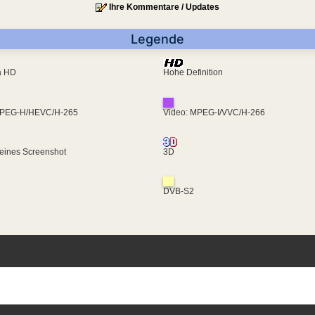
Ihre Kommentare / Updates
Legende
ra HD
Hohe Definition
MPEG-H/HEVC/H-265
Video: MPEG-I/VVC/H-266
eines Screenshot
3D
DVB-S2