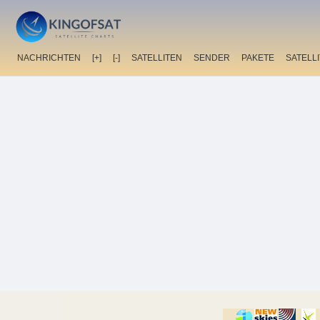
NACHRICHTEN
[+]
[-]
SATELLITEN
SENDER
PAKETE
SATELL