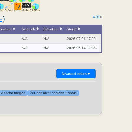
E
)
4.8E
ination
Azimuth
Elevation
Stand
N/A
N/A
2026-07-26 17:39
N/A
N/A
2026-06-14 17:38
Advanced options
▼
ten Abschaltungen
Zur Zeit nicht codierte Kanäle