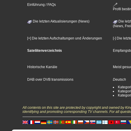
Einführung / FAQs
Profil bes
Die letzten Aktualisierungen (News)
Die letz
(News, Frei
[+] Die letzten Aufschaltungen und Änderungen
[-] Die let
Sateliitenverzeichnis
Empfangsb
Historische Kanäle
Meist gesuc
DAB over DVB transmissions
Deutsch
Kategori
Kategori
Kategori
All contents on this site are protected by copyright and owned by Ki
identifying and promoting corresponding TV channels. For all questi