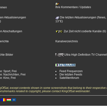
Ihre Kommentare / Updates
timmen
ten Aktualisierungen
Die letzten Aktualisierungen (News,
)
13°E)
zten Abschaltungen
Zur Zeit nicht codierte Kanäle (6)
erichte
Kanalverzeichnis
hte Bilder
Ultra High Definition TV Channel
e: Sport, Frei
Feed Frequenzen
e: Nachrichten, Frei
Die letzten Feeds
e: Kino, Frei
Satellitenforum
ngOfSat, except contents shown in some screenshots that belong to their respective 
ons/remarks related to copyright, please contact KingOfSat webmaster.