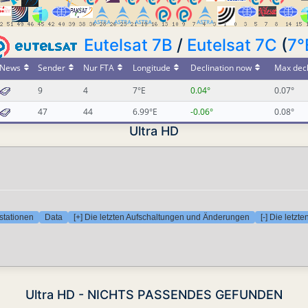
Eutelsat 7B
/
Eutelsat 7C
(
7°
News
Sender
Nur FTA
Longitude
Declination now
Max decl
9
4
7°E
0.04°
0.07°
47
44
6.99°E
-0.06°
0.08°
Ultra HD
stationen
Data
[+] Die letzten Aufschaltungen und Änderungen
[-] Die letz
Ultra HD - NICHTS PASSENDES GEFUNDEN