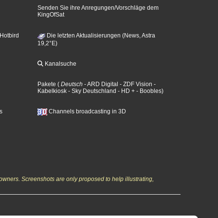
Senden Sie ihre Anregungen/Vorschläge dem
KingOfSat
 Hotbird
Die letzten Aktualisierungen (News, Astra
19,2°E)
Kanalsuche
Pakete
(
Deutsch
- ARD Digital
- ZDF Vision
-
Kabelkiosk
- Sky Deutschland
- HD +
- Boobles
)
s
Channels broadcasting in 3D
owners. Screenshots are only proposed to help illustrating,