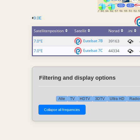
9.0E
Satellitenposition
Satellit
Norad
.ini
Eutelsat 7B
7.0°E
39163
Eutelsat 7C
7.0°E
44334
Filtering and display options
Alle
TV
HDTV
3DTV
Ultra HD
Radio