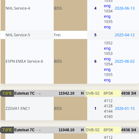
1033
eng
NHL Service-4
BISS
4
2026-06-13
1034
eng
1035
eng
NHL Service-5
Frei
5
2025-04-12
1052
eng
1053
eng
ESPN EMEA Service-6
BISS
6
2025-06-02
1054
eng
1055
eng
7.0°E
Eutelsat 7C
11042.10
H
DVB-S2
8PSK
4938
3/4
1
4112
4128
ZZGVA1 ENC1
BISS
1
2026-01-15
4144
4160
7.0°E
Eutelsat 7C
11048.10
H
DVB-S2
8PSK
4938
3/4
1
4112