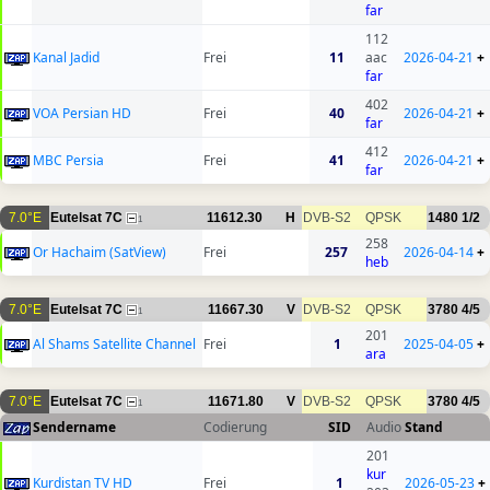
far
112
Kanal Jadid
Frei
11
aac
2026-04-21
+
far
402
VOA Persian HD
Frei
40
2026-04-21
+
far
412
MBC Persia
Frei
41
2026-04-21
+
far
7.0°E
Eutelsat 7C
11612.30
H
DVB-S2
QPSK
1480
1/2
1
258
Or Hachaim (SatView)
Frei
257
2026-04-14
+
heb
7.0°E
Eutelsat 7C
11667.30
V
DVB-S2
QPSK
3780
4/5
1
201
Al Shams Satellite Channel
Frei
1
2025-04-05
+
ara
7.0°E
Eutelsat 7C
11671.80
V
DVB-S2
QPSK
3780
4/5
1
Sendername
Codierung
SID
Audio
Stand
201
kur
Kurdistan TV HD
Frei
1
2026-05-23
+