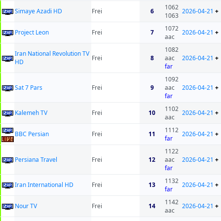
1062
Simaye Azadi HD
Frei
6
2026-04-21
+
1063
1072
Project Leon
Frei
7
2026-04-21
+
aac
1082
Iran National Revolution TV
Frei
8
aac
2026-04-21
+
HD
far
1092
Sat 7 Pars
Frei
9
aac
2026-04-21
+
far
1102
Kalemeh TV
Frei
10
2026-04-21
+
aac
1112
BBC Persian
Frei
11
2026-04-21
+
far
1122
Persiana Travel
Frei
12
aac
2026-04-21
+
far
1132
Iran International HD
Frei
13
2026-04-21
+
far
1142
Nour TV
Frei
14
2026-04-21
+
aac