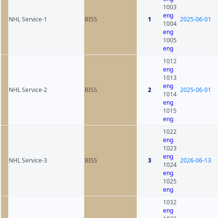
1003
eng
NHL Service-1
BISS
1
2025-06-01
1004
eng
1005
eng
1012
eng
1013
eng
NHL Service-2
BISS
2
2025-06-01
1014
eng
1015
eng
1022
eng
1023
eng
NHL Service-3
BISS
3
2026-06-13
1024
eng
1025
eng
1032
eng