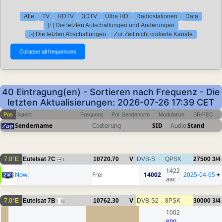
Alle
TV
HDTV
3DTV
Ultra HD
Radiostationen
Data
[+] Die letzten Aufschaltungen und Änderungen
[-] Die letzten Abschaltungen
Zur Zeit nicht codierte Kanäle
40 Eintragung(en) - Sortieren nach Frequenz - Die
letzten Aktualisierungen: 2026-07-26 17:39 CET
Pos
Satellit
Frequenz
Pol
Sendenorm
Modulation
SR/FEC
Sendername
Codierung
SID
Audio
Stand
7.0°E
Eutelsat 7C
10720.70
V
DVB-S
QPSK
27500
3/4
1
1422
Now!
Frei
14002
2025-04-05
+
aac
7.0°E
Eutelsat 7B
10762.30
V
DVB-S2
8PSK
30000
3/4
6
1002
eng