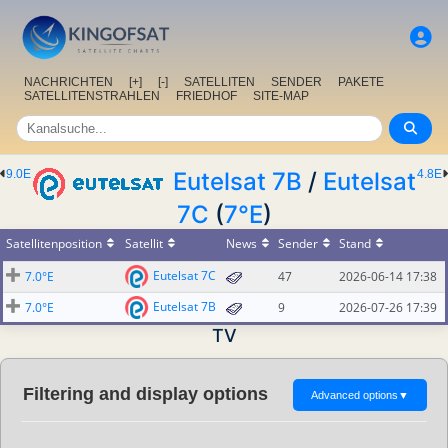
NACHRICHTEN
[+]
[-]
SATELLITEN
SENDER
PAKETE
SATELLITENSTRAHLEN
FRIEDHOF
SITE-MAP
9.0E
Eutelsat 7B
/
Eutelsat
4.8E
7C
(
7°E
)
Satellitenposition
Satellit
News
Sender
Stand
Eutelsat 7C
7.0°E
47
2026-06-14 17:38
Eutelsat 7B
7.0°E
9
2026-07-26 17:39
TV
Filtering and display options
Advanced options
▼