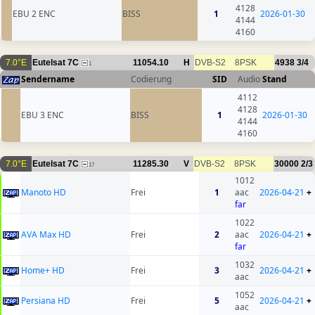
4128
EBU 2 ENC
BISS
1
2026-01-30
4144
4160
7.0°E
Eutelsat 7C
11054.10
H
DVB-S2
8PSK
4938
3/4
1
Sendername
Codierung
SID
Audio
Stand
4112
4128
EBU 3 ENC
BISS
1
2026-01-30
4144
4160
7.0°E
Eutelsat 7C
11285.30
V
DVB-S2
8PSK
30000
2/3
17
1012
Manoto HD
Frei
1
aac
2026-04-21
+
far
1022
AVA Max HD
Frei
2
aac
2026-04-21
+
far
1032
Home+ HD
Frei
3
2026-04-21
+
aac
1052
Persiana HD
Frei
5
2026-04-21
+
aac