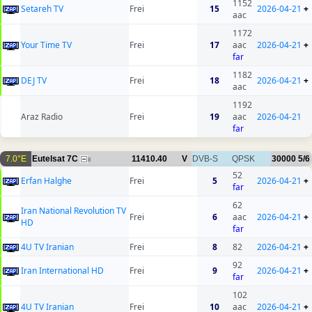
1152
Setareh TV
Frei
15
2026-04-21
+
aac
1172
Your Time TV
Frei
17
aac
2026-04-21
+
far
1182
DEJ TV
Frei
18
2026-04-21
+
aac
1192
Araz Radio
Frei
19
aac
2026-04-21
far
7.0°E
Eutelsat 7C
11410.40
V
DVB-S
QPSK
30000
5/6
8
52
Erfan Halghe
Frei
5
2026-04-21
+
far
62
Iran National Revolution TV
Frei
6
aac
2026-04-21
+
HD
far
4U TV Iranian
Frei
8
82
2026-04-21
+
92
Iran International HD
Frei
9
2026-04-21
+
far
102
4U TV Iranian
Frei
10
aac
2026-04-21
+