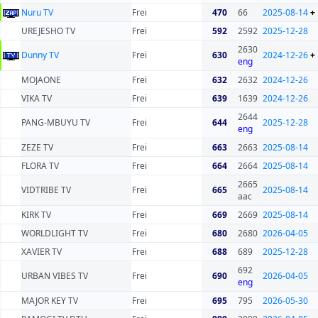
Nuru TV
Frei
470
66
2025-08-14
+
UREJESHO TV
Frei
592
2592
2025-12-28
2630
Dunny TV
Frei
630
2024-12-26
+
eng
MOJAONE
Frei
632
2632
2024-12-26
VIKA TV
Frei
639
1639
2024-12-26
2644
PANG-MBUYU TV
Frei
644
2025-12-28
eng
ZEZE TV
Frei
663
2663
2025-08-14
FLORA TV
Frei
664
2664
2025-08-14
2665
VIDTRIBE TV
Frei
665
2025-08-14
aac
KIRK TV
Frei
669
2669
2025-08-14
WORLDLIGHT TV
Frei
680
2680
2026-04-05
XAVIER TV
Frei
688
689
2025-12-28
692
URBAN VIBES TV
Frei
690
2026-04-05
eng
MAJOR KEY TV
Frei
695
795
2026-05-30