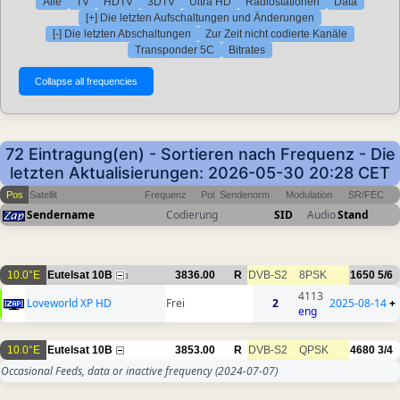
Alle
TV
HDTV
3DTV
Ultra HD
Radiostationen
Data
[+] Die letzten Aufschaltungen und Änderungen
[-] Die letzten Abschaltungen
Zur Zeit nicht codierte Kanäle
Transponder 5C
Bitrates
72 Eintragung(en) - Sortieren nach Frequenz - Die
letzten Aktualisierungen: 2026-05-30 20:28 CET
Pos
Satellit
Frequenz
Pol
Sendenorm
Modulation
SR/FEC
Sendername
Codierung
SID
Audio
Stand
10.0°E
Eutelsat 10B
3836.00
R
DVB-S2
8PSK
1650
5/6
1
4113
Loveworld XP HD
Frei
2
2025-08-14
+
eng
10.0°E
Eutelsat 10B
3853.00
R
DVB-S2
QPSK
4680
3/4
Occasional Feeds, data or inactive frequency
(2024-07-07)