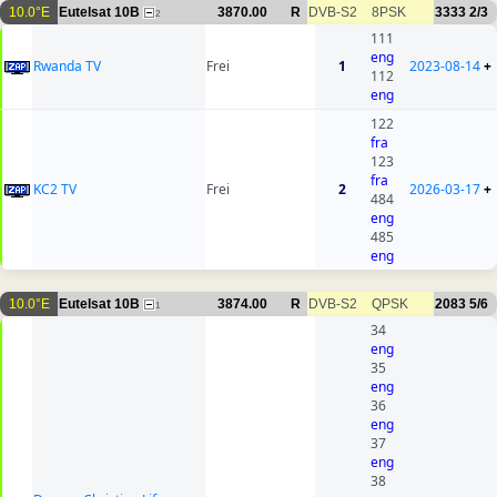
10.0°E
Eutelsat 10B
3870.00
R
DVB-S2
8PSK
3333
2/3
2
111
eng
Rwanda TV
Frei
1
2023-08-14
+
112
eng
122
fra
123
fra
KC2 TV
Frei
2
2026-03-17
+
484
eng
485
eng
10.0°E
Eutelsat 10B
3874.00
R
DVB-S2
QPSK
2083
5/6
1
34
eng
35
eng
36
eng
37
eng
38