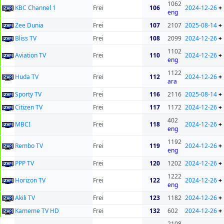
1062
KBC Channel 1
Frei
106
2024-12-26
+
eng
Zee Dunia
Frei
107
2107
2025-08-14
+
Bliss TV
Frei
108
2099
2024-12-26
+
1102
Aviation TV
Frei
110
2024-12-26
+
eng
1122
Huda TV
Frei
112
2024-12-26
+
ara
Sporty TV
Frei
116
2116
2025-08-14
+
Citizen TV
Frei
117
1172
2024-12-26
+
402
MBCI
Frei
118
2024-12-26
+
eng
1192
Rembo TV
Frei
119
2024-12-26
+
eng
PPP TV
Frei
120
1202
2024-12-26
+
1222
Horizon TV
Frei
122
2024-12-26
+
eng
Akili TV
Frei
123
1182
2024-12-26
+
Kameme TV HD
Frei
132
602
2024-12-26
+
2108