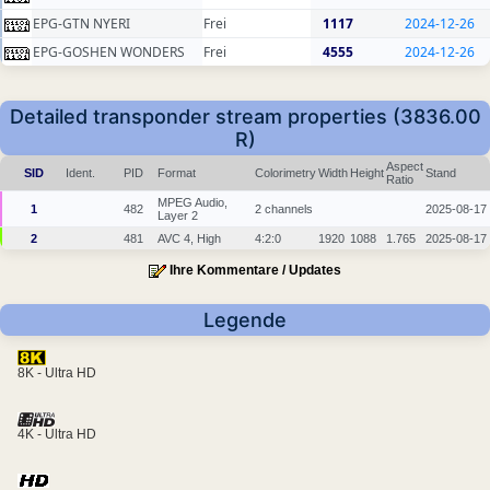
EPG-GTN NYERI
Frei
1117
2024-12-26
EPG-GOSHEN WONDERS
Frei
4555
2024-12-26
Detailed transponder stream properties (3836.00
R)
Aspect
SID
Ident.
PID
Format
Colorimetry
Width
Height
Stand
Ratio
MPEG Audio,
1
482
2 channels
2025-08-17
Layer 2
2
481
AVC 4, High
4:2:0
1920
1088
1.765
2025-08-17
Ihre Kommentare / Updates
Legende
8K - Ultra HD
4K - Ultra HD