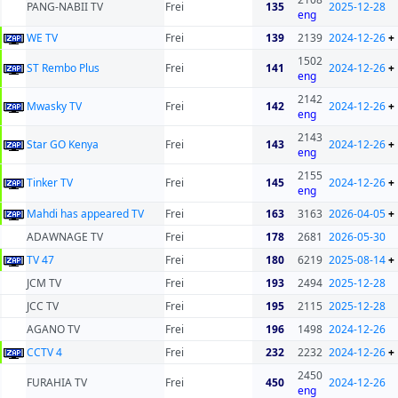
PANG-NABII TV
Frei
135
2025-12-28
eng
WE TV
Frei
139
2139
2024-12-26
+
1502
ST Rembo Plus
Frei
141
2024-12-26
+
eng
2142
Mwasky TV
Frei
142
2024-12-26
+
eng
2143
Star GO Kenya
Frei
143
2024-12-26
+
eng
2155
Tinker TV
Frei
145
2024-12-26
+
eng
Mahdi has appeared TV
Frei
163
3163
2026-04-05
+
ADAWNAGE TV
Frei
178
2681
2026-05-30
TV 47
Frei
180
6219
2025-08-14
+
JCM TV
Frei
193
2494
2025-12-28
JCC TV
Frei
195
2115
2025-12-28
AGANO TV
Frei
196
1498
2024-12-26
CCTV 4
Frei
232
2232
2024-12-26
+
2450
FURAHIA TV
Frei
450
2024-12-26
eng