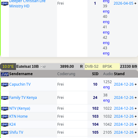
Deeper Christian Life
eng
Frei
1
2026-04-05
+
Ministry HD
39
eng
40
eng
41
eng
42
eng
43
eng
10.0°E
Eutelsat 10B
3899.00
R
DVB-S2
8PSK
23330
8/9
67
Sendername
Codierung
SID
Audio
Stand
1252
Capuchin TV
Frei
10
2024-12-26
+
eng
38
Family TV Kenya
Frei
24
2024-12-26
+
eng
NTV (Kenya)
Frei
102
1022
2024-12-26
+
KTN Home
Frei
103
1032
2024-12-26
+
K24
Frei
104
1042
2024-12-26
+
Shifu TV
Frei
105
2105
2024-12-26
+