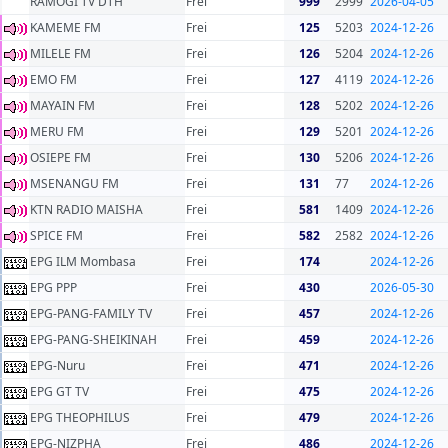
RAMOGI TV DTH
Frei
999
2999
2026-04-05
KAMEME FM
Frei
125
5203
2024-12-26
MILELE FM
Frei
126
5204
2024-12-26
EMO FM
Frei
127
4119
2024-12-26
MAYAIN FM
Frei
128
5202
2024-12-26
MERU FM
Frei
129
5201
2024-12-26
OSIEPE FM
Frei
130
5206
2024-12-26
MSENANGU FM
Frei
131
77
2024-12-26
KTN RADIO MAISHA
Frei
581
1409
2024-12-26
SPICE FM
Frei
582
2582
2024-12-26
EPG ILM Mombasa
Frei
174
2024-12-26
EPG PPP
Frei
430
2026-05-30
EPG-PANG-FAMILY TV
Frei
457
2024-12-26
EPG-PANG-SHEIKINAH
Frei
459
2024-12-26
EPG-Nuru
Frei
471
2024-12-26
EPG GT TV
Frei
475
2024-12-26
EPG THEOPHILUS
Frei
479
2024-12-26
EPG-NIZPHA
Frei
486
2024-12-26