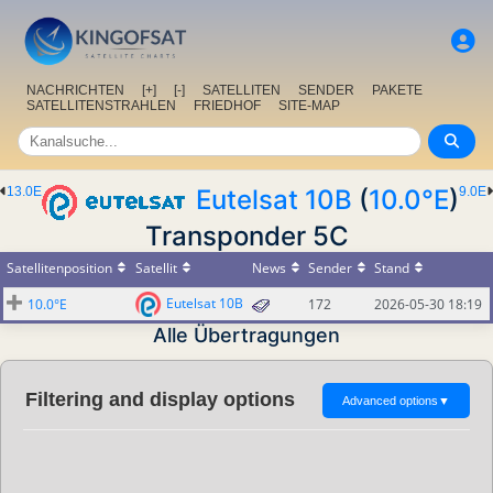
NACHRICHTEN
[+]
[-]
SATELLITEN
SENDER
PAKETE
SATELLITENSTRAHLEN
FRIEDHOF
SITE-MAP
13.0E
Eutelsat 10B
(
10.0°E
)
9.0E
Transponder 5C
Satellitenposition
Satellit
News
Sender
Stand
Eutelsat 10B
10.0°E
172
2026-05-30 18:19
Alle Übertragungen
Filtering and display options
Advanced options
▼