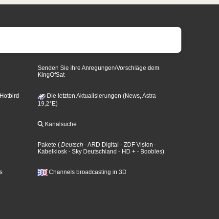
Senden Sie ihre Anregungen/Vorschläge dem
KingOfSat
 Hotbird
Die letzten Aktualisierungen (News, Astra
19,2°E)
Kanalsuche
Pakete
(
Deutsch
- ARD Digital
- ZDF Vision
-
Kabelkiosk
- Sky Deutschland
- HD +
- Boobles
)
s
Channels broadcasting in 3D