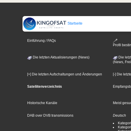
Startseite
Einführung / FAQs
Profil bes
Die letzten Aktualisierungen (News)
Die letz
(News, Frei
[+] Die letzten Aufschaltungen und Änderungen
[-] Die let
Sateliitenverzeichnis
Empfangsb
Historische Kanäle
Meist gesuc
DAB over DVB transmissions
Deutsch
Kategori
Kategori