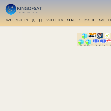
NACHRICHTEN
[+]
[-]
SATELLITEN
SENDER
PAKETE
SATELL