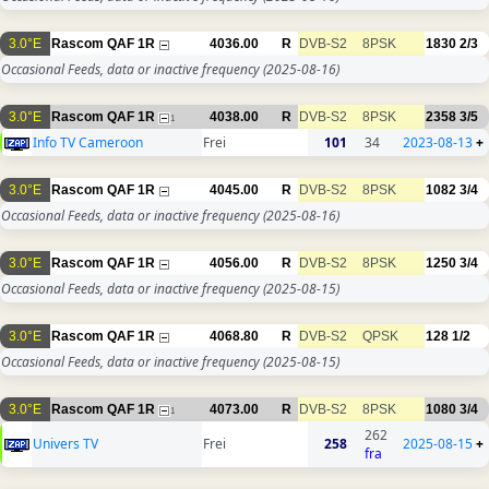
3.0°E
Rascom QAF 1R
4036.00
R
DVB-S2
8PSK
1830
2/3
Occasional Feeds, data or inactive frequency
(2025-08-16)
3.0°E
Rascom QAF 1R
4038.00
R
DVB-S2
8PSK
2358
3/5
1
Info TV Cameroon
Frei
101
34
2023-08-13
+
3.0°E
Rascom QAF 1R
4045.00
R
DVB-S2
8PSK
1082
3/4
Occasional Feeds, data or inactive frequency
(2025-08-16)
3.0°E
Rascom QAF 1R
4056.00
R
DVB-S2
8PSK
1250
3/4
Occasional Feeds, data or inactive frequency
(2025-08-15)
3.0°E
Rascom QAF 1R
4068.80
R
DVB-S2
QPSK
128
1/2
Occasional Feeds, data or inactive frequency
(2025-08-15)
3.0°E
Rascom QAF 1R
4073.00
R
DVB-S2
8PSK
1080
3/4
1
262
Univers TV
Frei
258
2025-08-15
+
fra