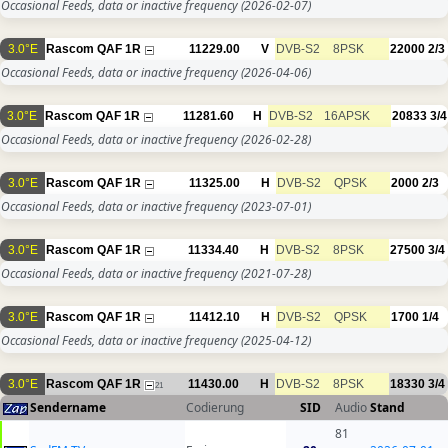
Occasional Feeds, data or inactive frequency
(2026-02-07)
3.0°E
Rascom QAF 1R
11229.00
V
DVB-S2
8PSK
22000
2/3
Occasional Feeds, data or inactive frequency
(2026-04-06)
3.0°E
Rascom QAF 1R
11281.60
H
DVB-S2
16APSK
20833
3/4
Occasional Feeds, data or inactive frequency
(2026-02-28)
3.0°E
Rascom QAF 1R
11325.00
H
DVB-S2
QPSK
2000
2/3
Occasional Feeds, data or inactive frequency
(2023-07-01)
3.0°E
Rascom QAF 1R
11334.40
H
DVB-S2
8PSK
27500
3/4
Occasional Feeds, data or inactive frequency
(2021-07-28)
3.0°E
Rascom QAF 1R
11412.10
H
DVB-S2
QPSK
1700
1/4
Occasional Feeds, data or inactive frequency
(2025-04-12)
3.0°E
Rascom QAF 1R
11430.00
H
DVB-S2
8PSK
18330
3/4
21
Sendername
Codierung
SID
Audio
Stand
81