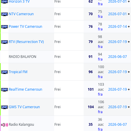
Horizon 3 TV
Frei
62
2026-07-01
+
fra
75
NTV Cameroun
Frei
70
2026-07-01
+
fra
78
Power TV Cameroun
Frei
76
2026-07-14
+
fra
98
RTV (Resurrection TV)
Frei
79
aac
2026-07-19
+
fra
94
RADIO BALAFON
Frei
91
2026-06-07
fra
100
Tropical FM
Frei
96
aac
2026-07-19
+
fra
103
RealTime Cameroun
Frei
101
aac
2026-07-19
+
fra
106
GMS TV Cameroun
Frei
104
aac
2026-07-19
+
fra
36
Radio Kalangou
Frei
35
aac
2026-06-07
fra