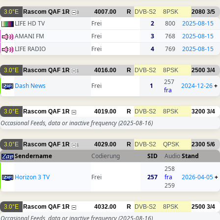
3.0°E
Rascom QAF 1R
4007.00
R
DVB-S2
8PSK
2080
3/5
3
LIFE HD TV
Frei
2
800
2025-08-15
AMANI FM
Frei
3
768
2025-08-15
LIFE RADIO
Frei
4
769
2025-08-15
3.0°E
Rascom QAF 1R
4016.00
R
DVB-S2
8PSK
2500
3/4
1
257
Dash News
Frei
1
2024-12-26
+
fra
3.0°E
Rascom QAF 1R
4019.00
R
DVB-S2
8PSK
3200
3/4
Occasional Feeds, data or inactive frequency
(2025-08-16)
3.0°E
Rascom QAF 1R
4029.00
R
DVB-S2
QPSK
2300
5/6
1
Sendername
Codierung
SID
Audio
Stand
258
Horizon 3 TV
Frei
257
fra
2026-04-05
+
259
3.0°E
Rascom QAF 1R
4032.00
R
DVB-S2
8PSK
2500
3/4
Occasional Feeds, data or inactive frequency
(2025-08-16)