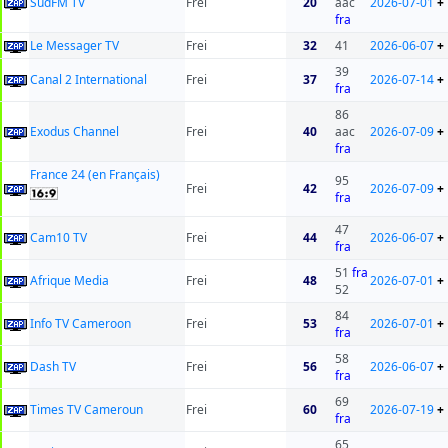
SudFM TV
Frei
20
aac
2026-07-01
+
fra
Le Messager TV
Frei
32
41
2026-06-07
+
39
Canal 2 International
Frei
37
2026-07-14
+
fra
86
Exodus Channel
Frei
40
aac
2026-07-09
+
fra
France 24 (en Français)
95
Frei
42
2026-07-09
+
fra
47
Cam10 TV
Frei
44
2026-06-07
+
fra
51
fra
Afrique Media
Frei
48
2026-07-01
+
52
84
Info TV Cameroon
Frei
53
2026-07-01
+
fra
58
Dash TV
Frei
56
2026-06-07
+
fra
69
Times TV Cameroun
Frei
60
2026-07-19
+
fra
65