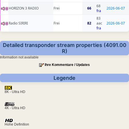
68
HORIZON 3 RADIO
Frei
66
2026-06-07
fra
83
Radio SIRIRI
Frei
82
aac
2026-06-07
fra
Detailed transponder stream properties (4091.00
R)
Information not available
Ihre Kommentare / Updates
Legende
8K - Ultra HD
4K - Ultra HD
Hohe Definition