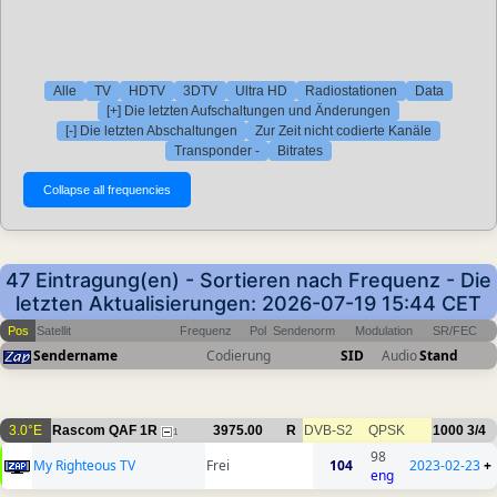
Alle
TV
HDTV
3DTV
Ultra HD
Radiostationen
Data
[+] Die letzten Aufschaltungen und Änderungen
[-] Die letzten Abschaltungen
Zur Zeit nicht codierte Kanäle
Transponder -
Bitrates
47 Eintragung(en) - Sortieren nach Frequenz - Die
letzten Aktualisierungen: 2026-07-19 15:44 CET
Pos
Satellit
Frequenz
Pol
Sendenorm
Modulation
SR/FEC
Sendername
Codierung
SID
Audio
Stand
3.0°E
Rascom QAF 1R
3975.00
R
DVB-S2
QPSK
1000
3/4
1
98
My Righteous TV
Frei
104
2023-02-23
+
eng