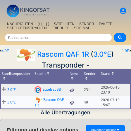
NACHRICHTEN
[+]
[-]
SATELLITEN
SENDER
PAKETE
SATELLITENSTRAHLEN
FRIEDHOF
SITE-MAP
4.0E
1.9E
Rascom QAF 1R
(
3.0°E
)
Transponder -
Satellitenposition
Satellit
News
Sender
Stand
2026-06-10
Eutelsat 3B
3.0°E
231
23:10
Rascom QAF
2026-07-19
3.0°E
49
15:47
1R
Alle Übertragungen
Filtering and display options
Advanced options
▼