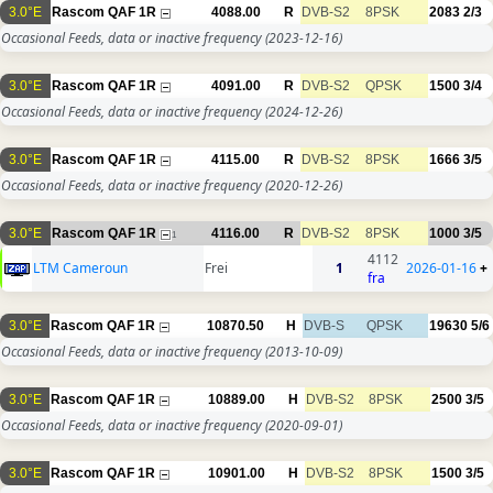
3.0°E
Rascom QAF 1R
4088.00
R
DVB-S2
8PSK
2083
2/3
Occasional Feeds, data or inactive frequency
(2023-12-16)
3.0°E
Rascom QAF 1R
4091.00
R
DVB-S2
QPSK
1500
3/4
Occasional Feeds, data or inactive frequency
(2024-12-26)
3.0°E
Rascom QAF 1R
4115.00
R
DVB-S2
8PSK
1666
3/5
Occasional Feeds, data or inactive frequency
(2020-12-26)
3.0°E
Rascom QAF 1R
4116.00
R
DVB-S2
8PSK
1000
3/5
1
4112
LTM Cameroun
Frei
1
2026-01-16
+
fra
3.0°E
Rascom QAF 1R
10870.50
H
DVB-S
QPSK
19630
5/6
Occasional Feeds, data or inactive frequency
(2013-10-09)
3.0°E
Rascom QAF 1R
10889.00
H
DVB-S2
8PSK
2500
3/5
Occasional Feeds, data or inactive frequency
(2020-09-01)
3.0°E
Rascom QAF 1R
10901.00
H
DVB-S2
8PSK
1500
3/5