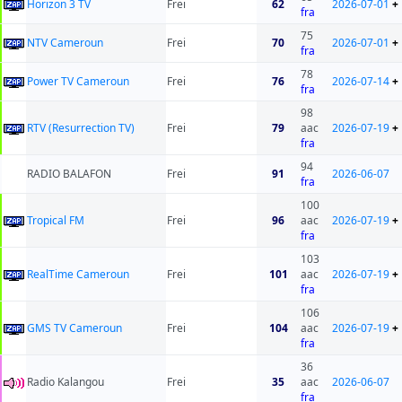
Horizon 3 TV
Frei
62
2026-07-01
+
fra
75
NTV Cameroun
Frei
70
2026-07-01
+
fra
78
Power TV Cameroun
Frei
76
2026-07-14
+
fra
98
RTV (Resurrection TV)
Frei
79
aac
2026-07-19
+
fra
94
RADIO BALAFON
Frei
91
2026-06-07
fra
100
Tropical FM
Frei
96
aac
2026-07-19
+
fra
103
RealTime Cameroun
Frei
101
aac
2026-07-19
+
fra
106
GMS TV Cameroun
Frei
104
aac
2026-07-19
+
fra
36
Radio Kalangou
Frei
35
aac
2026-06-07
fra