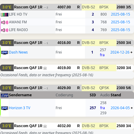
3.0°E
Rascom QAF 1R
4007.00
R
DVB-S2
8PSK
2080
3/5
3
LIFE HD TV
Frei
2
800
2025-08-15
AMANI FM
Frei
3
768
2025-08-15
LIFE RADIO
Frei
4
769
2025-08-15
3.0°E
Rascom QAF 1R
4016.00
R
DVB-S2
8PSK
2500
3/4
1
257
Dash News
Frei
1
2024-12-26
+
fra
3.0°E
Rascom QAF 1R
4019.00
R
DVB-S2
8PSK
3200
3/4
Occasional Feeds, data or inactive frequency
(2025-08-16)
3.0°E
Rascom QAF 1R
4029.00
R
DVB-S2
QPSK
2300
5/6
1
Sendername
Codierung
SID
Audio
Stand
258
Horizon 3 TV
Frei
257
fra
2026-04-05
+
259
3.0°E
Rascom QAF 1R
4032.00
R
DVB-S2
8PSK
2500
3/4
Occasional Feeds, data or inactive frequency
(2025-08-16)