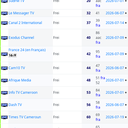
SudFM TV
Frei
20
aac
2026-07-01
+
fra
Le Messager TV
Frei
32
41
2026-06-07
+
39
Canal 2 International
Frei
37
2026-07-14
+
fra
86
Exodus Channel
Frei
40
aac
2026-07-09
+
fra
France 24 (en Français)
95
Frei
42
2026-07-09
+
fra
47
Cam10 TV
Frei
44
2026-06-07
+
fra
51
fra
Afrique Media
Frei
48
2026-07-01
+
52
84
Info TV Cameroon
Frei
53
2026-07-01
+
fra
58
Dash TV
Frei
56
2026-06-07
+
fra
69
Times TV Cameroun
Frei
60
2026-07-19
+
fra
65