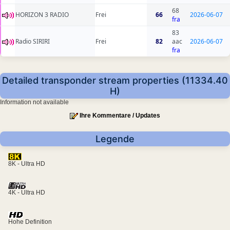
68
HORIZON 3 RADIO
Frei
66
2026-06-07
fra
83
Radio SIRIRI
Frei
82
aac
2026-06-07
fra
Detailed transponder stream properties (11334.40
H)
Information not available
Ihre Kommentare / Updates
Legende
8K - Ultra HD
4K - Ultra HD
Hohe Definition