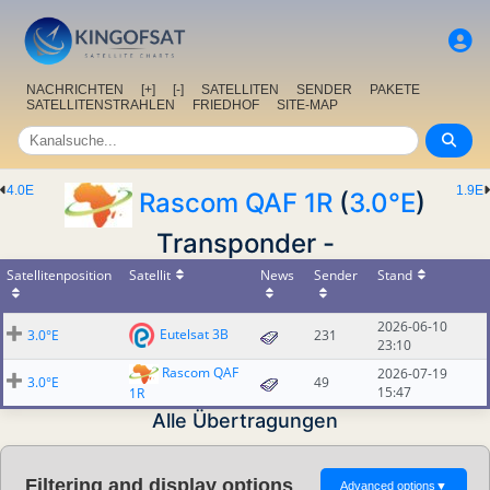
NACHRICHTEN
[+]
[-]
SATELLITEN
SENDER
PAKETE
SATELLITENSTRAHLEN
FRIEDHOF
SITE-MAP
4.0E
1.9E
Rascom QAF 1R
(
3.0°E
)
Transponder -
Satellitenposition
Satellit
News
Sender
Stand
2026-06-10
Eutelsat 3B
3.0°E
231
23:10
Rascom QAF
2026-07-19
3.0°E
49
15:47
1R
Alle Übertragungen
Filtering and display options
Advanced options
▼