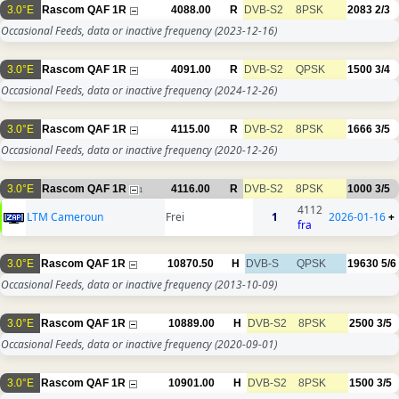
3.0°E
Rascom QAF 1R
4088.00
R
DVB-S2
8PSK
2083
2/3
Occasional Feeds, data or inactive frequency
(2023-12-16)
3.0°E
Rascom QAF 1R
4091.00
R
DVB-S2
QPSK
1500
3/4
Occasional Feeds, data or inactive frequency
(2024-12-26)
3.0°E
Rascom QAF 1R
4115.00
R
DVB-S2
8PSK
1666
3/5
Occasional Feeds, data or inactive frequency
(2020-12-26)
3.0°E
Rascom QAF 1R
4116.00
R
DVB-S2
8PSK
1000
3/5
1
4112
LTM Cameroun
Frei
1
2026-01-16
+
fra
3.0°E
Rascom QAF 1R
10870.50
H
DVB-S
QPSK
19630
5/6
Occasional Feeds, data or inactive frequency
(2013-10-09)
3.0°E
Rascom QAF 1R
10889.00
H
DVB-S2
8PSK
2500
3/5
Occasional Feeds, data or inactive frequency
(2020-09-01)
3.0°E
Rascom QAF 1R
10901.00
H
DVB-S2
8PSK
1500
3/5