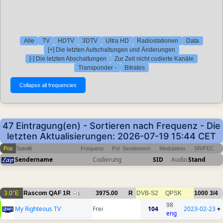
Alle
TV
HDTV
3DTV
Ultra HD
Radiostationen
Data
[+] Die letzten Aufschaltungen und Änderungen
[-] Die letzten Abschaltungen
Zur Zeit nicht codierte Kanäle
Transponder -
Bitrates
47 Eintragung(en) - Sortieren nach Frequenz - Die
letzten Aktualisierungen: 2026-07-19 15:44 CET
Pos
Satellit
Frequenz
Pol
Sendenorm
Modulation
SR/FEC
Sendername
Codierung
SID
Audio
Stand
3.0°E
Rascom QAF 1R
3975.00
R
DVB-S2
QPSK
1000
3/4
1
98
My Righteous TV
Frei
104
2023-02-23
+
eng