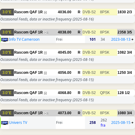
3.0°E
Rascom QAF 1R
4036.00
R
DVB-S2
8PSK
1830
2/3
Occasional Feeds, data or inactive frequency
(2025-08-16)
3.0°E
Rascom QAF 1R
4038.00
R
DVB-S2
8PSK
2358
3/5
1
Info TV Cameroon
Frei
101
34
2023-08-13
+
3.0°E
Rascom QAF 1R
4045.00
R
DVB-S2
8PSK
1082
3/4
Occasional Feeds, data or inactive frequency
(2025-08-16)
3.0°E
Rascom QAF 1R
4056.00
R
DVB-S2
8PSK
1250
3/4
Occasional Feeds, data or inactive frequency
(2025-08-15)
3.0°E
Rascom QAF 1R
4068.80
R
DVB-S2
QPSK
128
1/2
Occasional Feeds, data or inactive frequency
(2025-08-15)
3.0°E
Rascom QAF 1R
4073.00
R
DVB-S2
8PSK
1080
3/4
1
262
Univers TV
Frei
258
2025-08-15
+
fra