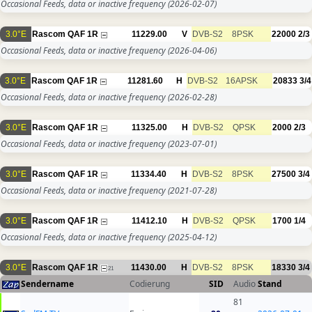
Occasional Feeds, data or inactive frequency
(2026-02-07)
3.0°E
Rascom QAF 1R
11229.00
V
DVB-S2
8PSK
22000
2/3
Occasional Feeds, data or inactive frequency
(2026-04-06)
3.0°E
Rascom QAF 1R
11281.60
H
DVB-S2
16APSK
20833
3/4
Occasional Feeds, data or inactive frequency
(2026-02-28)
3.0°E
Rascom QAF 1R
11325.00
H
DVB-S2
QPSK
2000
2/3
Occasional Feeds, data or inactive frequency
(2023-07-01)
3.0°E
Rascom QAF 1R
11334.40
H
DVB-S2
8PSK
27500
3/4
Occasional Feeds, data or inactive frequency
(2021-07-28)
3.0°E
Rascom QAF 1R
11412.10
H
DVB-S2
QPSK
1700
1/4
Occasional Feeds, data or inactive frequency
(2025-04-12)
3.0°E
Rascom QAF 1R
11430.00
H
DVB-S2
8PSK
18330
3/4
21
Sendername
Codierung
SID
Audio
Stand
81