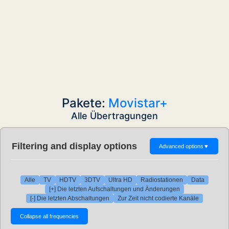
Pakete:
Movistar+
Alle Übertragungen
Filtering and display options
Advanced options
▼
Alle
TV
HDTV
3DTV
Ultra HD
Radiostationen
Data
[+] Die letzten Aufschaltungen und Änderungen
[-] Die letzten Abschaltungen
Zur Zeit nicht codierte Kanäle