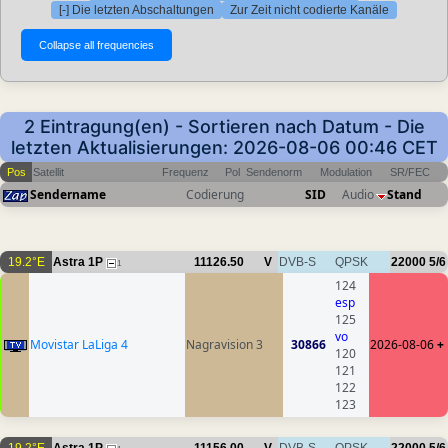
[-] Die letzten Abschaltungen
Zur Zeit nicht codierte Kanäle
2 Eintragung(en) - Sortieren nach Datum - Die
letzten Aktualisierungen: 2026-08-06 00:46 CET
Pos
Satellit
Frequenz
Pol
Sendenorm
Modulation
SR/FEC
Sendername
Codierung
SID
Audio
Stand
19.2°E
Astra 1P
11126.50
V
DVB-S
QPSK
22000
5/6
1
124
esp
125
vo
Movistar LaLiga 4
Nagravision 3
30866
2026-08-06
+
120
121
122
123