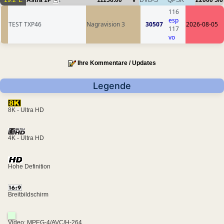
19.2°E
Astra 1P
11156.00
V
DVB-S
QPSK
22000
5/6
1
116
esp
TEST TXP46
Nagravision 3
30507
2026-08-05
117
vo
Ihre Kommentare / Updates
Legende
8K - Ultra HD
4K - Ultra HD
Hohe Definition
Breitbildschirm
Video: MPEG-4/AVC/H-264