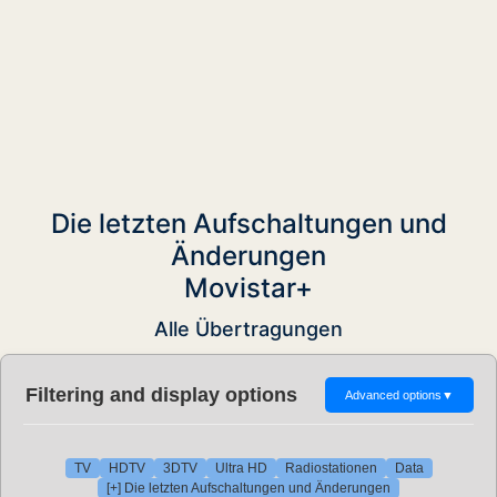
Die letzten Aufschaltungen und
Änderungen
Movistar+
Alle Übertragungen
Filtering and display options
Advanced options
▼
TV
HDTV
3DTV
Ultra HD
Radiostationen
Data
[+] Die letzten Aufschaltungen und Änderungen