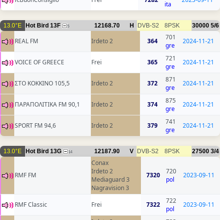
ita
13.0°E
Hot Bird 13F
12168.70
H
DVB-S2
8PSK
30000
5/6
5
701
REAL FM
Irdeto 2
364
2024-11-21
gre
721
VOICE OF GREECE
Frei
365
2024-11-21
gre
871
ΣΤΟ ΚΟΚΚΙΝΟ 105,5
Irdeto 2
372
2024-11-21
gre
875
ΠΑΡΑΠΟΛΙΤΙΚΑ FM 90,1
Irdeto 2
374
2024-11-21
gre
741
SPORT FM 94,6
Irdeto 2
379
2024-11-21
gre
13.0°E
Hot Bird 13G
12187.90
V
DVB-S2
8PSK
27500
3/4
14
Conax
Irdeto 2
720
RMF FM
7320
2023-09-11
Mediaguard 3
pol
Nagravision 3
722
RMF Classic
Frei
7322
2023-09-11
pol