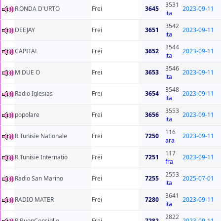
3531
R.ONDA D'URTO
Frei
3645
2023-09-11
ita
3542
DEEJAY
Frei
3651
2023-09-11
ita
3544
CAPITAL
Frei
3652
2023-09-11
ita
3546
M DUE O
Frei
3653
2023-09-11
ita
3548
Radio Iglesias
Frei
3654
2023-09-11
ita
3553
popolare
Frei
3656
2023-09-11
ita
116
R Tunisie Nationale
Frei
7250
2023-09-11
ara
117
R Tunisie Internatio
Frei
7251
2023-09-11
fra
2553
Radio San Marino
Frei
7255
2025-07-01
ita
3641
RADIO MATER
Frei
7280
2023-09-11
ita
2822
R.BuonConsiglio
Frei
7282
2023-09-11