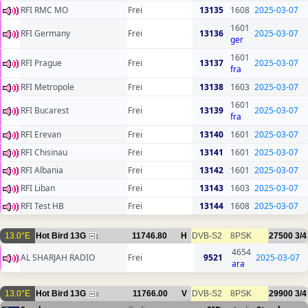
RFI RMC MO
Frei
13135
1608
2025-03-07
1601
RFI Germany
Frei
13136
2025-03-07
ger
1601
RFI Prague
Frei
13137
2025-03-07
fra
RFI Metropole
Frei
13138
1603
2025-03-07
1601
RFI Bucarest
Frei
13139
2025-03-07
fra
RFI Erevan
Frei
13140
1601
2025-03-07
RFI Chisinau
Frei
13141
1601
2025-03-07
RFI Albania
Frei
13142
1601
2025-03-07
RFI Liban
Frei
13143
1603
2025-03-07
RFI Test HB
Frei
13144
1608
2025-03-07
13.0°E
Hot Bird 13G
11746.80
H
DVB-S2
8PSK
27500
3/4
1
4654
AL SHARJAH RADIO
Frei
9521
2025-03-07
ara
13.0°E
Hot Bird 13G
11766.00
V
DVB-S2
8PSK
29900
3/4
3