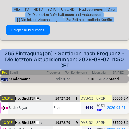
Alle
TV
HDTV
3DTV
Ultra HD
Radiostationen
Data
[+] Die letzten Aufschaltungen und Änderungen
[-] Die letzten Abschaltungen
Zur Zeit nicht codierte Kanäle
265 Eintragung(en) - Sortieren nach Frequenz -
Die letzten Aktualisierungen: 2026-08-07 11:50
CET
Pos
Satellit
Frequenz
Pol
Sendenorm
Modulation
SR/FEC
Sendername
Codierung
SID
Audio
Stand
13.0°E
Hot Bird 13F
10727.20
H
DVB-S2
8PSK
30000
3/4
1
6101
Radio Payam
Frei
4610
2026-04-21
far
13.0°E
Hot Bird 13F
10872.70
V
DVB-S2
8PSK
27500
3/4
16