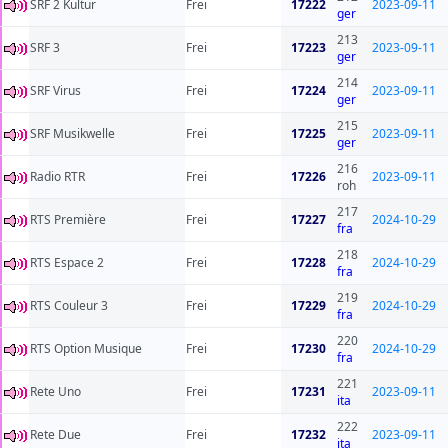
SRF 2 Kultur
Frei
17222
2023-09-11
ger
213
SRF 3
Frei
17223
2023-09-11
ger
214
SRF Virus
Frei
17224
2023-09-11
ger
215
SRF Musikwelle
Frei
17225
2023-09-11
ger
216
Radio RTR
Frei
17226
2023-09-11
roh
217
RTS Première
Frei
17227
2024-10-29
fra
218
RTS Espace 2
Frei
17228
2024-10-29
fra
219
RTS Couleur 3
Frei
17229
2024-10-29
fra
220
RTS Option Musique
Frei
17230
2024-10-29
fra
221
Rete Uno
Frei
17231
2023-09-11
ita
222
Rete Due
Frei
17232
2023-09-11
ita