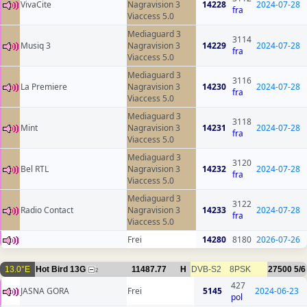
VivaCite
Nagravision 3
14228
2024-07-28
fra
Viaccess 5.0
Mediaguard 3
3114
Musiq 3
Nagravision 3
14229
2024-07-28
fra
Viaccess 5.0
Mediaguard 3
3116
La Premiere
Nagravision 3
14230
2024-07-28
fra
Viaccess 5.0
Mediaguard 3
3118
Mint
Nagravision 3
14231
2024-07-28
fra
Viaccess 5.0
Mediaguard 3
3120
Bel RTL
Nagravision 3
14232
2024-07-28
fra
Viaccess 5.0
Mediaguard 3
3122
Radio Contact
Nagravision 3
14233
2024-07-28
fra
Viaccess 5.0
Frei
14280
8180
2026-07-26
13.0°E
Hot Bird 13G
11487.77
H
DVB-S2
8PSK
27500
5/6
2
427
JASNA GORA
Frei
5145
2024-06-23
pol