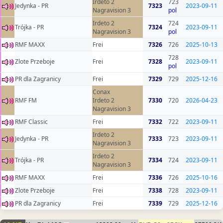
Irdeto 2
723
Jedynka - PR
7323
2023-09-11
Nagravision 3
pol
Irdeto 2
724
Trójka - PR
7324
2023-09-11
Nagravision 3
pol
RMF MAXX
Frei
7326
726
2025-10-13
728
Zlote Przeboje
Frei
7328
2023-09-11
pol
PR dla Zagranicy
Frei
7329
729
2025-12-16
Conax
RMF FM
Irdeto 2
7330
720
2026-04-23
Nagravision 3
RMF Classic
Frei
7332
722
2023-09-11
Irdeto 2
Jedynka - PR
7333
723
2023-09-11
Nagravision 3
Irdeto 2
Trójka - PR
7334
724
2023-09-11
Nagravision 3
RMF MAXX
Frei
7336
726
2025-10-16
Zlote Przeboje
Frei
7338
728
2023-09-11
PR dla Zagranicy
Frei
7339
729
2025-12-16