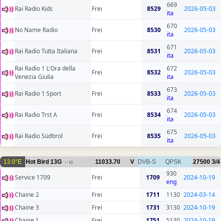
669
Rai Radio Kids
Frei
8529
2026-05-03
ita
670
No Name Radio
Frei
8530
2026-05-03
ita
671
Rai Radio Tutta Italiana
Frei
8531
2026-05-03
ita
Rai Radio 1 L'Ora della
672
Frei
8532
2026-05-03
Venezia Giulia
ita
673
Rai Radio 1 Sport
Frei
8533
2026-05-03
ita
674
Rai Radio Trst A
Frei
8534
2026-05-03
ita
675
Rai Radio Südtirol
Frei
8535
2026-05-03
ita
13.0°E
Hot Bird 13G
11033.70
V
DVB-S
QPSK
27500
3/4
10
930
Service 1709
Frei
1709
2024-10-19
eng
Chaine 2
Frei
1711
1130
2024-03-14
Chaine 3
Frei
1731
3130
2024-10-19
Chaine 1
Frei
1751
5130
2024-10-19