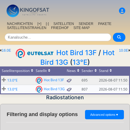
NACHRICHTEN
[+]
[-]
SATELLITEN
SENDER
PAKETE
SATELLITENSTRAHLEN
FRIEDHOF
SITE-MAP
16.0E
Hot Bird 13F
/
Hot
10.0E
Bird 13G
(
13°E
)
Satellitenposition
Satellit
News
Sender
Stand
Hot Bird 13F
13.0°E
695
2026-08-07 11:50
Hot Bird 13G
13.0°E
807
2026-08-07 11:50
Radiostationen
Filtering and display options
Advanced options
▼