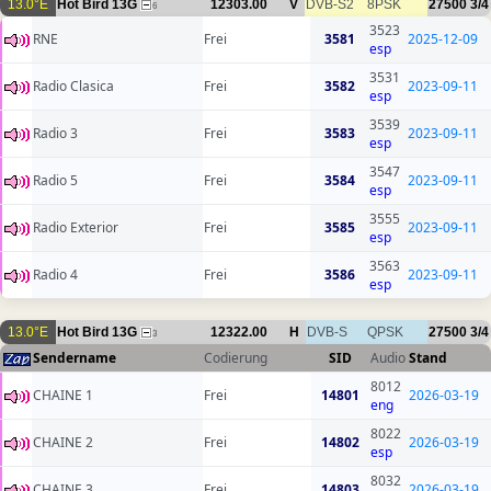
13.0°E
Hot Bird 13G
12303.00
V
DVB-S2
8PSK
27500
3/4
6
3523
RNE
Frei
3581
2025-12-09
esp
3531
Radio Clasica
Frei
3582
2023-09-11
esp
3539
Radio 3
Frei
3583
2023-09-11
esp
3547
Radio 5
Frei
3584
2023-09-11
esp
3555
Radio Exterior
Frei
3585
2023-09-11
esp
3563
Radio 4
Frei
3586
2023-09-11
esp
13.0°E
Hot Bird 13G
12322.00
H
DVB-S
QPSK
27500
3/4
3
Sendername
Codierung
SID
Audio
Stand
8012
CHAINE 1
Frei
14801
2026-03-19
eng
8022
CHAINE 2
Frei
14802
2026-03-19
esp
8032
CHAINE 3
Frei
14803
2026-03-19