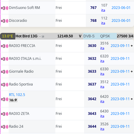
107
DimSuono Soft RM
Frei
767
2023-06-01
ita
112
Discoradio
Frei
768
2023-06-01
ita
13.0°E
Hot Bird 13G
12149.50
V
DVB-S
QPSK
27500
3/4
18
3516
RADIO FRECCIA
Frei
3630
2023-09-11
+
ita
6320
RADIO ITALIA s.m.i.
Frei
3632
2023-09-11
ita
6330
Giornale Radio
Frei
3633
2023-09-11
+
ita
3512
Radio Sportiva
Frei
3637
2023-09-11
ita
RTL 102.5
6420
Frei
3642
2023-09-11
+
ita
6430
RADIO ZETA
Frei
3643
2023-09-11
ita
3526
Radio 24
Frei
3644
2023-09-11
ita