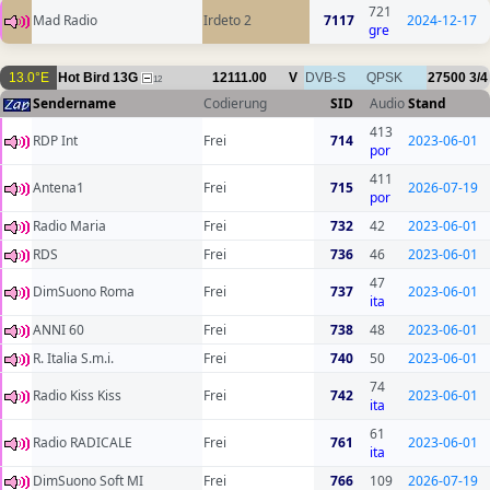
721
Mad Radio
Irdeto 2
7117
2024-12-17
gre
13.0°E
Hot Bird 13G
12111.00
V
DVB-S
QPSK
27500
3/4
12
Sendername
Codierung
SID
Audio
Stand
413
RDP Int
Frei
714
2023-06-01
por
411
Antena1
Frei
715
2026-07-19
por
Radio Maria
Frei
732
42
2023-06-01
RDS
Frei
736
46
2023-06-01
47
DimSuono Roma
Frei
737
2023-06-01
ita
ANNI 60
Frei
738
48
2023-06-01
R. Italia S.m.i.
Frei
740
50
2023-06-01
74
Radio Kiss Kiss
Frei
742
2023-06-01
ita
61
Radio RADICALE
Frei
761
2023-06-01
ita
DimSuono Soft MI
Frei
766
109
2026-07-19