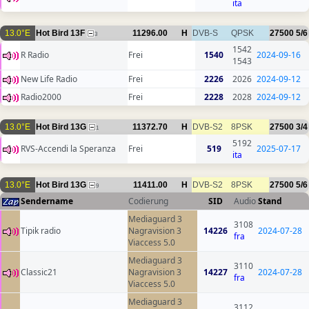
ita
13.0°E
Hot Bird 13F
11296.00
H
DVB-S
QPSK
27500
5/6
3
1542
R Radio
Frei
1540
2024-09-16
1543
New Life Radio
Frei
2226
2026
2024-09-12
Radio2000
Frei
2228
2028
2024-09-12
13.0°E
Hot Bird 13G
11372.70
H
DVB-S2
8PSK
27500
3/4
1
5192
RVS-Accendi la Speranza
Frei
519
2025-07-17
ita
13.0°E
Hot Bird 13G
11411.00
H
DVB-S2
8PSK
27500
5/6
9
Sendername
Codierung
SID
Audio
Stand
Mediaguard 3
3108
Tipik radio
Nagravision 3
14226
2024-07-28
fra
Viaccess 5.0
Mediaguard 3
3110
Classic21
Nagravision 3
14227
2024-07-28
fra
Viaccess 5.0
Mediaguard 3
3112