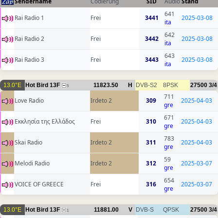
Sendername
Codierung
SID
Audio
Stand
641
Rai Radio 1
Frei
3441
2025-03-08
ita
642
Rai Radio 2
Frei
3442
2025-03-08
ita
643
Rai Radio 3
Frei
3443
2025-03-08
ita
13.0°E
Hot Bird 13F
11823.50
H
DVB-S2
8PSK
27500
3/4
5
711
Love Radio
Irdeto 2
309
2025-04-03
gre
671
Εκκλησία της Ελλάδος
Frei
310
2025-04-03
gre
783
Skai Radio
Irdeto 2
311
2025-04-03
gre
59
Melodi Radio
Irdeto 2
312
2025-03-07
gre
654
VOICE OF GREECE
Frei
316
2025-03-07
gre
13.0°E
Hot Bird 13F
11881.00
V
DVB-S
QPSK
27500
3/4
1