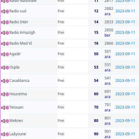
Radio Nationale
Frei
11
2817
2023-09-11
2882
Radio sud
Frei
12
2023-09-11
ara
Radio Inter
Frei
14
2833
2023-09-11
2850
Radio Amazigh
Frei
15
2023-09-11
ber
Radio Med VI
Frei
16
2866
2023-09-11
501
Agadir
Frei
50
2023-09-11
ara
531
Oujda
Frei
53
2023-09-11
ara
541
Casablanca
Frei
54
2023-09-11
ara
601
Houceima
Frei
60
2023-09-11
ara
701
Tetouan
Frei
70
2023-09-11
ara
801
Meknes
Frei
80
2023-09-11
ara
901
Laâyoune
Frei
90
2023-09-11
ara