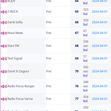
N-JOY
Frei
64
2024-04-01
bul
323
Z-ROCK
Frei
65
2024-04-01
bul
333
Darik Sofia
Frei
66
2024-04-01
bul
67
Nova News
Frei
67
2024-04-01
bul
336
Start FM
Frei
68
aac
2024-04-01
bul
57
Test Signal
Frei
69
2024-04-01
bul
342
Darik St Zagora
Frei
70
aac
2024-04-01
bul
346
Radio Focus Burgas
Frei
76
aac
2024-04-01
bul
354
Radio Focus Varna
Frei
77
2024-04-01
bul
350