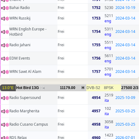
Bahai Radio
Frei
1752
5230
2024-10-19
5211
WRN Russkij
Frei
1753
2024-03-14
eng
WRN English Europe -
5311
Frei
1754
2024-03-14
Hotbird
eng
5511
Radio Jahani
Frei
1755
2024-03-14
eng
5611
EDM Events
Frei
1756
2024-03-14
eng
5701
WRN Sawt Al Alam
Frei
1757
2024-03-14
eng
13.0°E
Hot Bird 13G
11179.00
H
DVB-S2
8PSK
27500
2/3
4
2519
Radio Supersound
Frei
4954
2025-10-09
ita
102
Radio Margherita
Frei
4957
2025-03-25
ita
3058
Radio Cusano Campus
Frei
4958
2025-03-25
ita
1423
RDS Relax
Frei
4960
2026-07-01