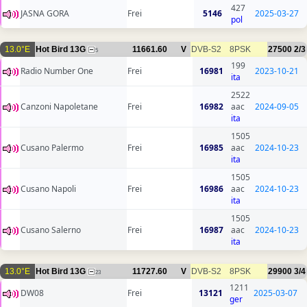
427
JASNA GORA
Frei
5146
2025-03-27
pol
13.0°E
Hot Bird 13G
11661.60
V
DVB-S2
8PSK
27500
2/3
5
199
Radio Number One
Frei
16981
2023-10-21
ita
2522
Canzoni Napoletane
Frei
16982
aac
2024-09-05
ita
1505
Cusano Palermo
Frei
16985
aac
2024-10-23
ita
1505
Cusano Napoli
Frei
16986
aac
2024-10-23
ita
1505
Cusano Salerno
Frei
16987
aac
2024-10-23
ita
13.0°E
Hot Bird 13G
11727.60
V
DVB-S2
8PSK
29900
3/4
23
1211
DW08
Frei
13121
2025-03-07
ger