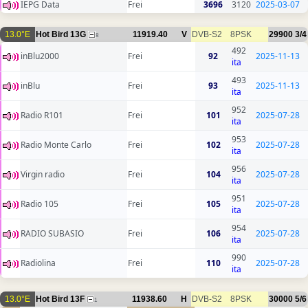
IEPG Data
Frei
3696
3120
2025-03-07
13.0°E
Hot Bird 13G
11919.40
V
DVB-S2
8PSK
29900
3/4
8
492
inBlu2000
Frei
92
2025-11-13
ita
493
inBlu
Frei
93
2025-11-13
ita
952
Radio R101
Frei
101
2025-07-28
ita
953
Radio Monte Carlo
Frei
102
2025-07-28
ita
956
Virgin radio
Frei
104
2025-07-28
ita
951
Radio 105
Frei
105
2025-07-28
ita
954
RADIO SUBASIO
Frei
106
2025-07-28
ita
990
Radiolina
Frei
110
2025-07-28
ita
13.0°E
Hot Bird 13F
11938.60
H
DVB-S2
8PSK
30000
5/6
1