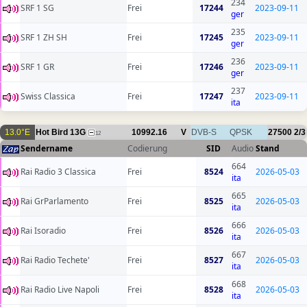
234
SRF 1 SG
Frei
17244
2023-09-11
ger
235
SRF 1 ZH SH
Frei
17245
2023-09-11
ger
236
SRF 1 GR
Frei
17246
2023-09-11
ger
237
Swiss Classica
Frei
17247
2023-09-11
ita
13.0°E
Hot Bird 13G
10992.16
V
DVB-S
QPSK
27500
2/3
12
Sendername
Codierung
SID
Audio
Stand
664
Rai Radio 3 Classica
Frei
8524
2026-05-03
ita
665
Rai GrParlamento
Frei
8525
2026-05-03
ita
666
Rai Isoradio
Frei
8526
2026-05-03
ita
667
Rai Radio Techete'
Frei
8527
2026-05-03
ita
668
Rai Radio Live Napoli
Frei
8528
2026-05-03
ita