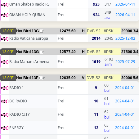
Oman Shabab Radio R3
Frei
923
347
2026-04-11
349
OMAN HOLY QURAN
Frei
924
2026-04-11
ara
13.0°E
Hot Bird 13G
12475.60
H
DVB-S2
8PSK
29900
3/4
1
Radio Vaticana Europa
Frei
2014
2045
2025-12-02
13.0°E
Hot Bird 13G
12577.40
H
DVB-S2
8PSK
27500
3/4
1
6192
Radio Mariam Armenia
Frei
1619
2025-07-29
arm
13.0°E
Hot Bird 13F
12635.00
V
DVB-S2
8PSK
30000
5/6
60
60
RADIO 1
Frei
9
2024-04-01
bul
61
BG RADIO
Frei
10
2024-04-01
bul
62
RADIO CITY
Frei
11
2024-04-01
bul
63
ENERGY
Frei
12
2024-04-01
bul
64