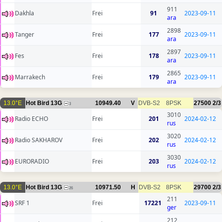
911
Dakhla
Frei
91
2023-09-11
ara
2898
Tanger
Frei
177
2023-09-11
ara
2897
Fes
Frei
178
2023-09-11
ara
2865
Marrakech
Frei
179
2023-09-11
ara
13.0°E
Hot Bird 13G
10949.40
V
DVB-S2
8PSK
27500
2/3
3
3010
Radio ECHO
Frei
201
2024-02-12
rus
3020
Radio SAKHAROV
Frei
202
2024-02-12
rus
3030
EURORADIO
Frei
203
2024-02-12
rus
13.0°E
Hot Bird 13G
10971.50
H
DVB-S2
8PSK
29700
2/3
26
211
SRF 1
Frei
17221
2023-09-11
ger
212