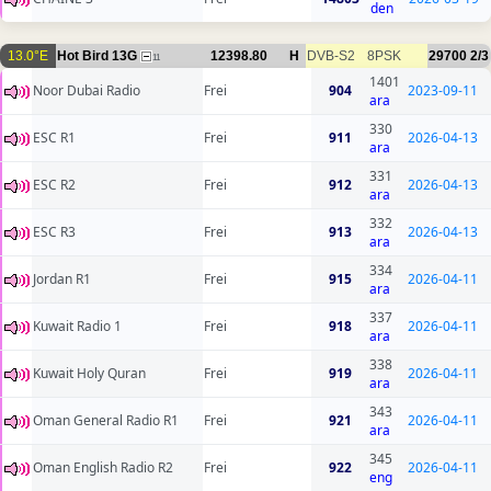
den
13.0°E
Hot Bird 13G
12398.80
H
DVB-S2
8PSK
29700
2/3
11
1401
Noor Dubai Radio
Frei
904
2023-09-11
ara
330
ESC R1
Frei
911
2026-04-13
ara
331
ESC R2
Frei
912
2026-04-13
ara
332
ESC R3
Frei
913
2026-04-13
ara
334
Jordan R1
Frei
915
2026-04-11
ara
337
Kuwait Radio 1
Frei
918
2026-04-11
ara
338
Kuwait Holy Quran
Frei
919
2026-04-11
ara
343
Oman General Radio R1
Frei
921
2026-04-11
ara
345
Oman English Radio R2
Frei
922
2026-04-11
eng