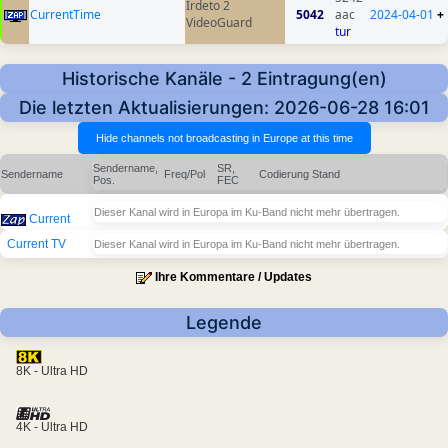
Irdeto 2
CurrentTime
5042
aac
2024-04-01
+
VideoGuard
tur
Historische Kanäle - 2 Eintragung(en)
Die letzten Aktualisierungen: 2026-06-28 16:01
Sendername,
SR,
Sendername
Freq/Pol
Codierung
Stand
Pos.
FEC
Dieser Kanal wird in Europa im Ku-Band nicht mehr übertragen.
Current
Current TV
Dieser Kanal wird in Europa im Ku-Band nicht mehr übertragen.
Ihre Kommentare / Updates
Legende
8K - Ultra HD
4K - Ultra HD