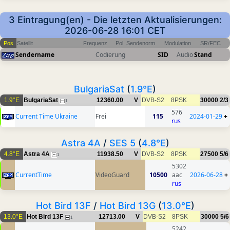
3 Eintragung(en) - Die letzten Aktualisierungen:
2026-06-28 16:01 CET
Pos
Satellit
Frequenz
Pol
Sendenorm
Modulation
SR/FEC
Sendername
Codierung
SID
Audio
Stand
BulgariaSat
(
1.9°E
)
1.9°E
BulgariaSat
12360.00
V
DVB-S2
8PSK
30000
2/3
1
576
Current Time Ukraine
Frei
115
2024-01-29
+
rus
Astra 4A
/
SES 5
(
4.8°E
)
4.8°E
Astra 4A
11938.50
V
DVB-S2
8PSK
27500
5/6
1
5302
CurrentTime
VideoGuard
10500
aac
2026-06-28
+
rus
Hot Bird 13F
/
Hot Bird 13G
(
13.0°E
)
13.0°E
Hot Bird 13F
12713.00
V
DVB-S2
8PSK
30000
5/6
1
5242