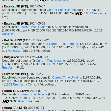
Eutelsat 9B (9°E)
, 2024-05-14
Kabelkiosk
: Neue Symbolrate für
Current Time Ukraine
auf 11977.00MHz,
pol.H: SR:30000 ( FEC:3/4 SID:510 PID:1601[MPEG-4]
/1602
Russisch
-
Frei).
Eutelsat 9B (9°E)
, 2024-05-08
Kabelkiosk
:
Current Time Ukraine
(U.S.A.) sendet jetzt uncodiert
(11977.00MHz, pol.H SR:27500 FEC:2/3 SID:510 PID:1601[MPEG-4]/1602
Russisch
).
Hot Bird 13G (13°E)
, 2024-03-02
Vivacom
: Neue Sendefrequenz für
Current Time Ukraine
: 12713.00MHz, pol.V
(12713.00MHz, pol.V SR:30000 FEC:5/6 SID:5042 PID:5142[MPEG-4]/5242
aac
Russisch
- Irdeto 2 & VideoGuard).
BulgariaSat (1.9°E)
, 2024-01-29
Neue Sendefrequenz für
Current Time Ukraine
: 12360.00MHz, pol.V
(12360.00MHz, pol.V SR:30000 FEC:2/3 SID:115 PID:575[MPEG-4]/576
Russisch
- Frei).
Eutelsat 9B (9°E)
, 2023-02-28
Kabelkiosk
: Neue Sendefrequenz für
Current Time Ukraine
: 11977.00MHz,
pol.H (11977.00MHz, pol.H SR:27500 FEC:2/3 SID:510 PID:1601[MPEG-
4]/1602
Russisch
- Conax & VideoGuard).
Astra 1L (24.5°W)
, 2023-02-27
Der Sender
Current Time Ukraine
(U.S.A.) startete um DVB-S : auf
12515.25MHz, pol.H (DVB-S SR:22000 FEC:5/6 SID:4160 PID:560[MPEG-4]
/160
Ukrainisch
- Frei).
Astra 4A (4.8°E)
, 2022-03-04