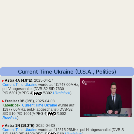
Current Time Ukraine (U.S.A., Politics)
Astra 4A (4.8°E)
, 2025-04-17
Current Time Ukraine
wurde auf 11747.00MHz,
pol.V abgeschaltet (DVB-S2 SID:7630
PID:6301[MPEG-4]
/6302
Ukrainisch
)
Eutelsat 9B (9°E)
, 2025-04-08
Kabelkiosk
:
Current Time Ukraine
wurde auf
11977.00MHz, pol.H abgeschaltet (DVB-S2
SID:510 PID:1601[MPEG-4]
/1602
Russisch
)
Astra 1N (19.2°E)
, 2025-04-08
Current Time Ukraine
wurde auf 12515.25MHz, pol.H abgeschaltet (DVB-S
SID:4160 PID:560[MPEG-4]
/160
Ukrainisch
)