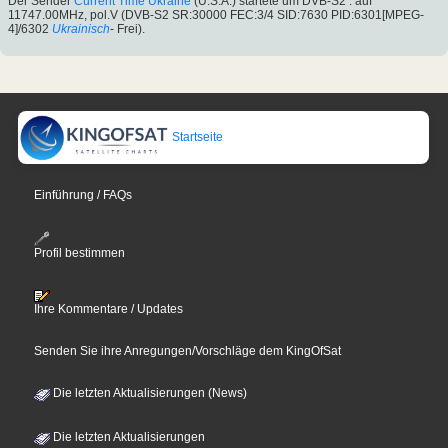
Der Sender
Current Time Ukraine
(U.S.A.) startete um DVB-S2 : auf
11747.00MHz, pol.V (DVB-S2 SR:30000 FEC:3/4 SID:7630 PID:6301[MPEG-
4]/6302
Ukrainisch
- Frei).
Startseite
Einführung / FAQs
Profil bestimmen
Ihre Kommentare / Updates
Senden Sie ihre Anregungen/Vorschläge dem KingOfSat
Die letzten Aktualisierungen (News)
Die letzten Aktualisierungen