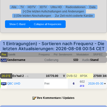
Alle
TV
HDTV
3DTV
Ultra HD
Radiostationen
Data
[+] Die letzten Aufschaltungen und Änderungen
[-] Die letzten Abschaltungen
Zur Zeit nicht codierte Kanäle
1 Eintragung(en) - Sortieren nach Frequenz - Die
letzten Aktualisierungen: 2026-08-08 00:54 CET
Pos
Satellit
Frequenz
Pol
Sendenorm
Modulation
SR/FEC
Sendername
Codierung
SID
Audio
Stand
26.0°E
Es'hail 2
10770.00
V
DVB-S2
8PSK
27500
3/4
1
602
QBC UHD
Frei
6
2026-05-30
+
ara
Ihre Kommentare / Updates