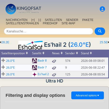
NACHRICHTEN
[+]
[-]
SATELLITEN
SENDER
PAKETE
SATELLITENSTRAHLEN
FRIEDHOF
SITE-MAP
28.2E
25.5E
Es'hail 2 (
26.0°E
)
Satellitenposition
Satellit
News
Sender
Stand
Badr 8
26.0°E
574
2026-08-09 08:01
Badr 7
26.0°E
9
2026-06-08 22:47
Es'hail 2
26.0°E
125
2026-08-08 00:54
Ultra HD
Filtering and display options
Advanced options
▼