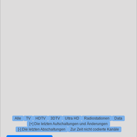
Alle
TV
HDTV
3DTV
Ultra HD
Radiostationen
Data
[+] Die letzten Aufschaltungen und Änderungen
[-] Die letzten Abschaltungen
Zur Zeit nicht codierte Kanäle