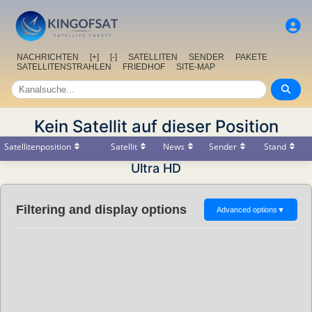
NACHRICHTEN
[+]
[-]
SATELLITEN
SENDER
PAKETE
SATELLITENSTRAHLEN
FRIEDHOF
SITE-MAP
Kein Satellit auf dieser Position
Satellitenposition
Satellit
News
Sender
Stand
Ultra HD
Filtering and display options
Advanced options
▼