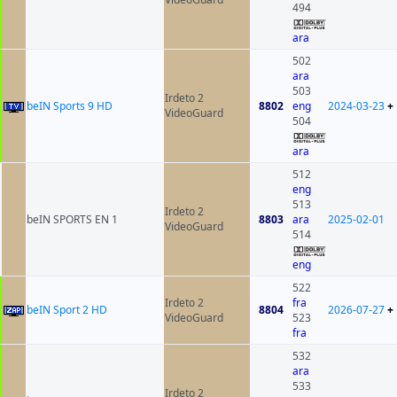
494
ara
502
ara
503
Irdeto 2
beIN Sports 9 HD
8802
eng
2024-03-23
+
VideoGuard
504
ara
512
eng
513
Irdeto 2
beIN SPORTS EN 1
8803
ara
2025-02-01
VideoGuard
514
eng
522
Irdeto 2
fra
beIN Sport 2 HD
8804
2026-07-27
+
VideoGuard
523
fra
532
ara
533
Irdeto 2