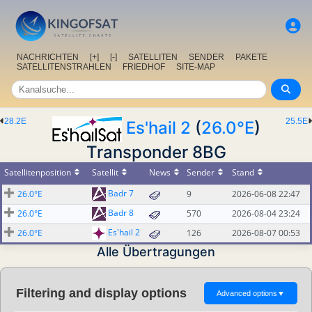
NACHRICHTEN
[+]
[-]
SATELLITEN
SENDER
PAKETE
SATELLITENSTRAHLEN
FRIEDHOF
SITE-MAP
28.2E
25.5E
Es'hail 2
(
26.0°E
)
Transponder 8BG
Satellitenposition
Satellit
News
Sender
Stand
Badr 7
26.0°E
9
2026-06-08 22:47
Badr 8
26.0°E
570
2026-08-04 23:24
Es'hail 2
26.0°E
126
2026-08-07 00:53
Alle Übertragungen
Filtering and display options
Advanced options
▼