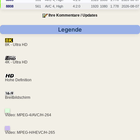
8808
561
AVC 4, High
4:2:0
1920
1080
1.778
2026-08-07
Ihre Kommentare / Updates
Legende
8K - Ultra HD
4K - Ultra HD
Hohe Definition
Breitbildschirm
Video: MPEG-4/AVC/H-264
Video: MPEG-H/HEVC/H-265