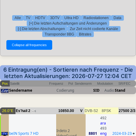
Alle
TV
HDTV
3DTV
Ultra HD
Radiostationen
Data
[+] Die letzten Aufschaltungen und Änderungen
[-] Die letzten Abschaltungen
Zur Zeit nicht codierte Kanäle
Transponder 8BG
Bitrates
6 Eintragung(en) - Sortieren nach Frequenz - Die
letzten Aktualisierungen: 2026-07-27 12:04 CET
Pos
Satellit
Frequenz
Pol
Sendenorm
Modulation
SR/FEC
Sendername
Codierung
SID
Audio
Stand
26.0°E
Es'hail 2
10850.00
V
DVB-S2
8PSK
27500
2/3
6
492
ara
493
Irdeto 2
beIN Sports 7 HD
8801
eng
2024-03-23
+
VideoGuard