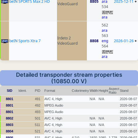
beIN SPORTS Max 2 HD
8805
ara
2025-12-11
+
VideoGuard
534
ara
562
ara
563
Irdeto 2
beIN Sports Xtra 7
8808
eng
2026-01-26
+
VideoGuard
564
ara
Detailed transponder stream properties
(10850.00 V)
Aspect
SID
Ident.
PID
Format
Colorimetry
Width
Height
Stand
Ratio
8801
491
AVC 4, High
N/A
N/A
2026-08-07
8801
492
MPEG Audio
2026-08-07
8801
493
MPEG Audio
2026-08-07
8802
501
AVC 4, High
N/A
N/A
2026-08-07
8803
511
AVC 4, High
N/A
N/A
2026-08-07
8804
521
AVC 4, High
N/A
N/A
2026-08-07
8805
531
AVC 4, High
4:2:0
1920
1080
1.778
2026-08-07