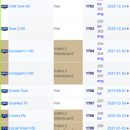
tur
CNN Türk HD
Frei
1702
2020-12-24
+
302
eng
203
tur
Teve 2 HD
Frei
1703
2020-12-24
+
303
eng
204
Irdeto 2
tur
Eurosport 1 HD
1704
2021-01-02
+
VideoGuard
304
eng
205
Irdeto 2
tur
Eurosport 2 HD
1705
2021-01-02
+
VideoGuard
305
eng
206
Dream Turk
Frei
1706
2019-09-01
+
tur
207
Ucankus TV
Frei
1707
2020-12-24
+
tur
Irdeto 2
208
Cosmo EN
1708
2026-03-20
+
VideoGuard
tur
Irdeto 2
209
Çocuk Smart HD
1709
2021-01-02
+