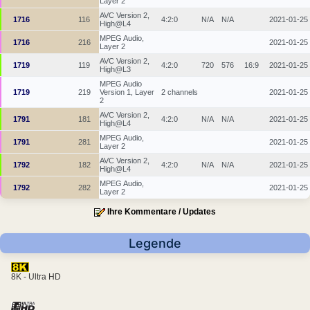
Layer 2
AVC Version 2,
1716
116
4:2:0
N/A
N/A
2021-01-25
High@L4
MPEG Audio,
1716
216
2021-01-25
Layer 2
AVC Version 2,
1719
119
4:2:0
720
576
16:9
2021-01-25
High@L3
MPEG Audio
1719
219
Version 1, Layer
2 channels
2021-01-25
2
AVC Version 2,
1791
181
4:2:0
N/A
N/A
2021-01-25
High@L4
MPEG Audio,
1791
281
2021-01-25
Layer 2
AVC Version 2,
1792
182
4:2:0
N/A
N/A
2021-01-25
High@L4
MPEG Audio,
1792
282
2021-01-25
Layer 2
Ihre Kommentare / Updates
Legende
8K - Ultra HD