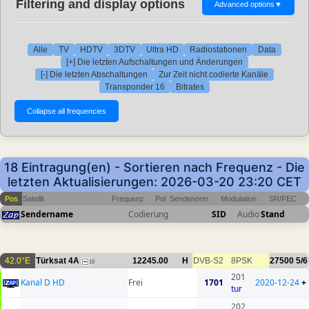
Filtering and display options
Advanced options
▼
Alle
TV
HDTV
3DTV
Ultra HD
Radiostationen
Data
[+] Die letzten Aufschaltungen und Änderungen
[-] Die letzten Abschaltungen
Zur Zeit nicht codierte Kanäle
Transponder 16
Bitrates
18 Eintragung(en) - Sortieren nach Frequenz - Die
letzten Aktualisierungen: 2026-03-20 23:20 CET
Pos
Satellit
Frequenz
Pol
Sendenorm
Modulation
SR/FEC
Sendername
Codierung
SID
Audio
Stand
42.0°E
Türksat 4A
12245.00
H
DVB-S2
8PSK
27500
5/6
18
201
Kanal D HD
Frei
1701
2020-12-24
+
tur
202