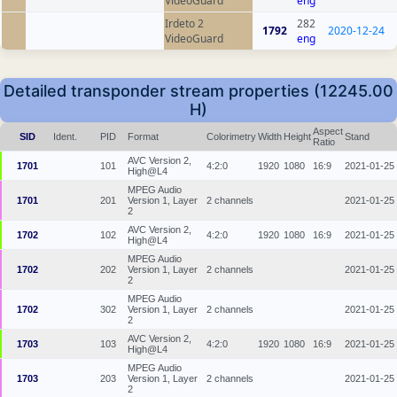
VideoGuard
eng
Irdeto 2
282
1792
2020-12-24
VideoGuard
eng
Detailed transponder stream properties (12245.00
H)
Aspect
SID
Ident.
PID
Format
Colorimetry
Width
Height
Stand
Ratio
AVC Version 2,
1701
101
4:2:0
1920
1080
16:9
2021-01-25
High@L4
MPEG Audio
1701
201
Version 1, Layer
2 channels
2021-01-25
2
AVC Version 2,
1702
102
4:2:0
1920
1080
16:9
2021-01-25
High@L4
MPEG Audio
1702
202
Version 1, Layer
2 channels
2021-01-25
2
MPEG Audio
1702
302
Version 1, Layer
2 channels
2021-01-25
2
AVC Version 2,
1703
103
4:2:0
1920
1080
16:9
2021-01-25
High@L4
MPEG Audio
1703
203
Version 1, Layer
2 channels
2021-01-25
2