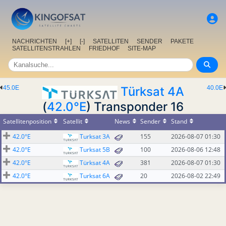
NACHRICHTEN
[+]
[-]
SATELLITEN
SENDER
PAKETE
SATELLITENSTRAHLEN
FRIEDHOF
SITE-MAP
45.0E
Türksat 4A
40.0E
(
42.0°E
) Transponder 16
Satellitenposition
Satellit
News
Sender
Stand
42.0°E
Turksat 3A
155
2026-08-07 01:30
42.0°E
Turksat 5B
100
2026-08-06 12:48
42.0°E
Türksat 4A
381
2026-08-07 01:30
42.0°E
Turksat 6A
20
2026-08-02 22:49