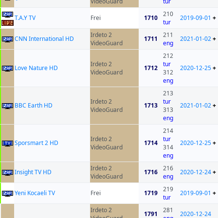
VideoGuard
tur
210
T.A.Y TV
Frei
1710
2019-09-01
+
tur
Irdeto 2
211
CNN International HD
1711
2021-01-02
+
VideoGuard
eng
212
Irdeto 2
tur
Love Nature HD
1712
2020-12-25
+
VideoGuard
312
eng
213
Irdeto 2
tur
BBC Earth HD
1713
2021-01-02
+
VideoGuard
313
eng
214
Irdeto 2
tur
Sporsmart 2 HD
1714
2020-12-25
+
VideoGuard
314
eng
Irdeto 2
216
Insight TV HD
1716
2020-12-24
+
VideoGuard
eng
219
Yeni Kocaeli TV
Frei
1719
2019-09-01
+
tur
Irdeto 2
281
1791
2020-12-24