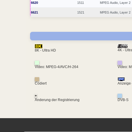
6620
1511
MPEG Audio, Layer 2
6621
1521
MPEG Audio, Layer 2
4K - Ult
8K - Ultra HD
Video: MPEG-4/AVC/H-264
Video: 
Codiert
Anzeige 
+
Änderung der Registrierung
DVB-S