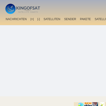
NACHRICHTEN
[+]
[-]
SATELLITEN
SENDER
PAKETE
SATELL