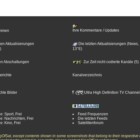
Ihre Kommentare / Updates
timmen
ten Aktualisierungen
Die letzten Aktualisierungen (News,
)
13°E)
zten Abschaltungen
Zur Zeit nicht codierte Kanäle (5)
erichte
Kanalverzeichnis
hte Bilder
Ultra High Definition TV Channel
e: Sport, Frei
Feed Frequenzen
e: Nachrichten, Frei
Die letzten Feeds
e: Kino, Frei
Satellitenforum
ngOfSat, except contents shown in some screenshots that belong to their respective 