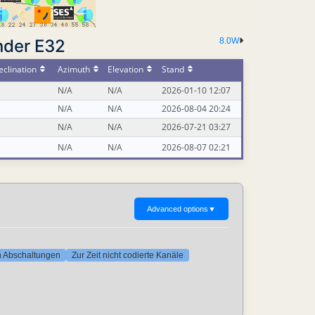
nder E32
8.0W
clination
Azimuth
Elevation
Stand
N/A
N/A
2026-01-10 12:07
N/A
N/A
2026-08-04 20:24
N/A
N/A
2026-07-21 03:27
N/A
N/A
2026-08-07 02:21
Advanced options
▼
ten Abschaltungen
Zur Zeit nicht codierte Kanäle