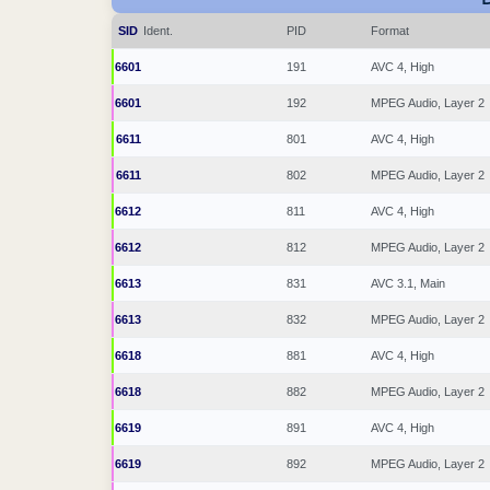
SID
Ident.
PID
Format
6601
191
AVC 4, High
6601
192
MPEG Audio, Layer 2
6611
801
AVC 4, High
6611
802
MPEG Audio, Layer 2
6612
811
AVC 4, High
6612
812
MPEG Audio, Layer 2
6613
831
AVC 3.1, Main
6613
832
MPEG Audio, Layer 2
6618
881
AVC 4, High
6618
882
MPEG Audio, Layer 2
6619
891
AVC 4, High
6619
892
MPEG Audio, Layer 2