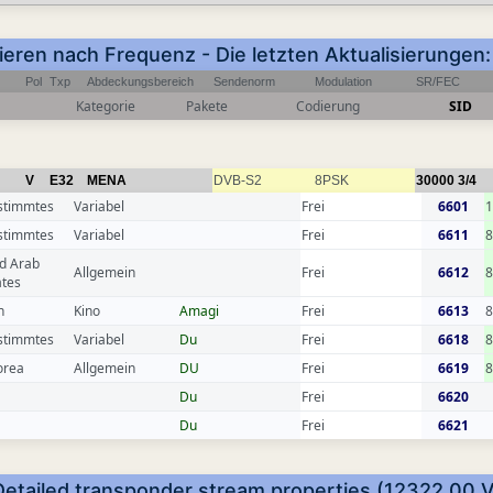
tieren nach Frequenz - Die letzten Aktualisierunge
Pol
Txp
Abdeckungsbereich
Sendenorm
Modulation
SR/FEC
Kategorie
Pakete
Codierung
SID
V
E32
MENA
DVB-S2
8PSK
30000
3/4
stimmtes
Variabel
Frei
6601
stimmtes
Variabel
Frei
6611
d Arab
Allgemein
Frei
6612
ates
n
Kino
Amagi
Frei
6613
8
stimmtes
Variabel
Du
Frei
6618
orea
Allgemein
DU
Frei
6619
Du
Frei
6620
Du
Frei
6621
Detailed transponder stream properties (12322.00 V