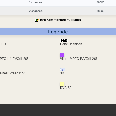
2 channels
48000
2 channels
48000
Ihre Kommentare / Updates
Legende
ra HD
Hohe Definition
MPEG-H/HEVC/H-265
Video: MPEG-I/VVC/H-266
eines Screenshot
3D
DVB-S2