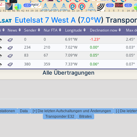
Eutelsat 7 West A
(
7.0°W
) Transpo
i
News
Sender
Nur FTA
Longitude
Declination now
Max de
0
0
6.91°W
-1.23°
2.45°
234
210
7.02°W
0.00°
0.03°
83
67
7.09°W
0.05°
0.05°
380
359
7.33°W
0.06°
0.07°
Alle Übertragungen
stationen
Data
[+] Die letzten Aufschaltungen und Änderungen
[-] Die letz
Transponder E32
Bitrates