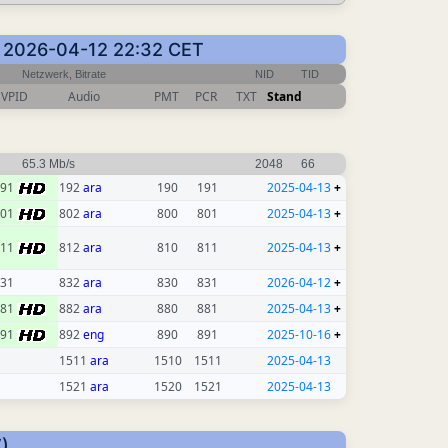
n: 2026-04-12 22:32 CET
Netzwerk, Bitrate
NID
TID
VPID
Audio
PMT
PCR
TXT
Stand
65.3 Mb/s
2048
66
191
192
ara
190
191
2025-04-13
+
801
802
ara
800
801
2025-04-13
+
811
812
ara
810
811
2025-04-13
+
31
832
ara
830
831
2026-04-12
+
881
882
ara
880
881
2025-04-13
+
891
892
eng
890
891
2025-10-16
+
1511
ara
1510
1511
2025-04-13
1521
ara
1520
1521
2025-04-13
)