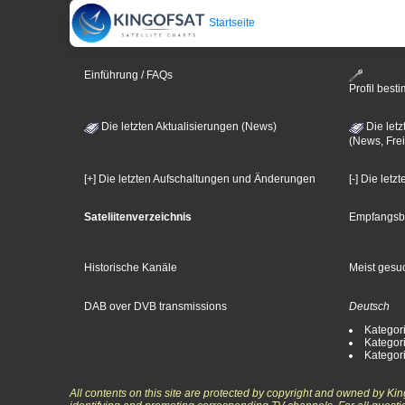
Startseite
Einführung / FAQs
Profil bes
Die letzten Aktualisierungen (News)
Die letz
(News, Frei
[+] Die letzten Aufschaltungen und Änderungen
[-] Die let
Sateliitenverzeichnis
Empfangsb
Historische Kanäle
Meist gesuc
DAB over DVB transmissions
Deutsch
Kategori
Kategori
Kategori
All contents on this site are protected by copyright and owned by Ki