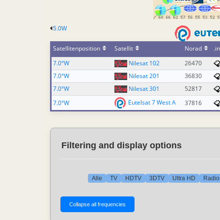
5.0W
Satellitenposition
Satellit
Norad
.in
7.0°W
Nilesat 102
26470
7.0°W
Nilesat 201
36830
7.0°W
Nilesat 301
52817
Eutelsat 7 West A
7.0°W
37816
Filtering and display options
Alle
TV
HDTV
3DTV
Ultra HD
Radio