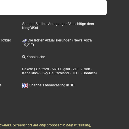
Senden Sie ihre Anregungen/Vorschläge dem
KingOfSat
 Hotbird
Die letzten Aktualisierungen (News, Astra
19,2°E)
Kanalsuche
Pakete
(
Deutsch
- ARD Digital
- ZDF Vision
-
Kabelkiosk
- Sky Deutschland
- HD +
- Boobles
)
s
Channels broadcasting in 3D
owners. Screenshots are only proposed to help illustrating,