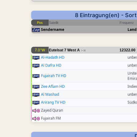
8 Eintragung(en) - Sor
Pos
Satellit
Frequenz
Sendername
Land
7.0°W
Eutelsat 7 West A
12322.00
8
Al-Hadath HD
unbe
Al Dafra HD
unbe
Unite
Fujairah TV HD
Emir
Zee Aflam HD
Indie
Al Mashad
unbe
Arirang TV HD
Südk
Zayed Quran
Fujairah FM