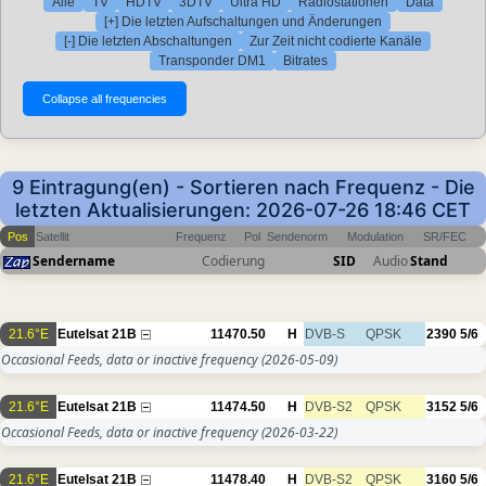
Alle
TV
HDTV
3DTV
Ultra HD
Radiostationen
Data
[+] Die letzten Aufschaltungen und Änderungen
[-] Die letzten Abschaltungen
Zur Zeit nicht codierte Kanäle
Transponder DM1
Bitrates
9 Eintragung(en) - Sortieren nach Frequenz - Die
letzten Aktualisierungen: 2026-07-26 18:46 CET
Pos
Satellit
Frequenz
Pol
Sendenorm
Modulation
SR/FEC
Sendername
Codierung
SID
Audio
Stand
21.6°E
Eutelsat 21B
11470.50
H
DVB-S
QPSK
2390
5/6
Occasional Feeds, data or inactive frequency
(2026-05-09)
21.6°E
Eutelsat 21B
11474.50
H
DVB-S2
QPSK
3152
5/6
Occasional Feeds, data or inactive frequency
(2026-03-22)
21.6°E
Eutelsat 21B
11478.40
H
DVB-S2
QPSK
3160
5/6