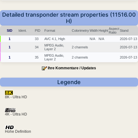
Detailed transponder stream properties (11516.00
H)
Aspect
SID
Ident.
PID
Format
Colorimetry
Width
Height
Stand
Ratio
1
33
AVC 4.1, High
N/A
N/A
2026-07-13
MPEG Audio,
1
34
2 channels
2026-07-13
Layer 2
MPEG Audio,
1
35
2 channels
2026-07-13
Layer 2
Ihre Kommentare / Updates
Legende
8K - Ultra HD
4K - Ultra HD
Hohe Definition