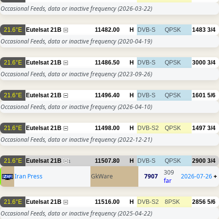
Occasional Feeds, data or inactive frequency
(2026-03-22)
21.6°E
Eutelsat 21B
11482.00
H
DVB-S
QPSK
1483
3/4
Occasional Feeds, data or inactive frequency
(2020-04-19)
21.6°E
Eutelsat 21B
11486.50
H
DVB-S
QPSK
3000
3/4
Occasional Feeds, data or inactive frequency
(2023-09-26)
21.6°E
Eutelsat 21B
11496.40
H
DVB-S
QPSK
1601
5/6
Occasional Feeds, data or inactive frequency
(2026-04-10)
21.6°E
Eutelsat 21B
11498.00
H
DVB-S2
QPSK
1497
3/4
Occasional Feeds, data or inactive frequency
(2022-12-21)
21.6°E
Eutelsat 21B
11507.80
H
DVB-S
QPSK
2900
3/4
1
309
Iran Press
GkWare
7907
2026-07-26
+
far
21.6°E
Eutelsat 21B
11516.00
H
DVB-S2
8PSK
2856
5/6
Occasional Feeds, data or inactive frequency
(2025-04-22)