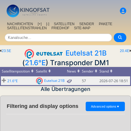
NACHRICHTEN
[+]
[-]
SATELLITEN
SENDER
PAKETE
SATELLITENSTRAHLEN
FRIEDHOF
SITE-MAP
23.5E
Eutelsat 21B
20.4E
(
21.6°E
) Transponder DM1
Satellitenposition
Satellit
News
Sender
Stand
Eutelsat 21B
21.6°E
57
2026-07-26 18:51
Alle Übertragungen
Filtering and display options
Advanced options
▼