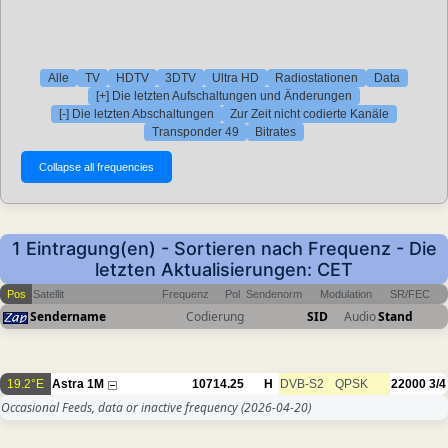
Alle
TV
HDTV
3DTV
Ultra HD
Radiostationen
Data
[+] Die letzten Aufschaltungen und Änderungen
[-] Die letzten Abschaltungen
Zur Zeit nicht codierte Kanäle
Transponder 49
Bitrates
1 Eintragung(en) - Sortieren nach Frequenz - Die
letzten Aktualisierungen: CET
Pos
Satellit
Frequenz
Pol
Sendenorm
Modulation
SR/FEC
Sendername
Codierung
SID
Audio
Stand
19.2°E
Astra 1M
10714.25
H
DVB-S2
QPSK
22000
3/4
Occasional Feeds, data or inactive frequency
(2026-04-20)