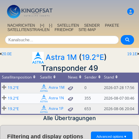
NACHRICHTEN
[+]
[-]
SATELLITEN
SENDER
PAKETE
SATELLITENSTRAHLEN
FRIEDHOF
SITE-MAP
20.0E
19.1E
Astra 1M
(
19.2°E
)
Transponder 49
Satellitenposition
Satellit
News
Sender
Stand
Astra 1M
19.2°E
0
2026-07-28 17:56
Astra 1N
19.2°E
355
2026-08-07 00:46
Astra 1P
19.2°E
653
2026-08-06 20:04
Alle Übertragungen
Filtering and display options
Advanced options
▼