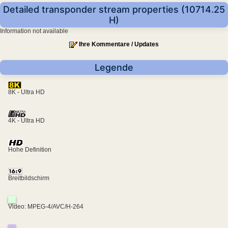
Detailed transponder stream properties (10714.25
H)
Information not available
Ihre Kommentare / Updates
Legende
8K - Ultra HD
4K - Ultra HD
Hohe Definition
Breitbildschirm
Video: MPEG-4/AVC/H-264