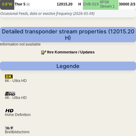
8PSK
0.8°W
Thor 5
12015.20
H
DVB-S2X
30000
2/3
Stream 1
Occasional Feeds, data or inactive frequency
(2026-05-09)
Detailed transponder stream properties (12015.20
H)
Information not available
Ihre Kommentare / Updates
Legende
8K - Ultra HD
4K - Ultra HD
Hohe Definition
Breitbildschirm