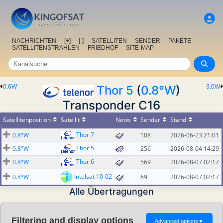
NACHRICHTEN
[+]
[-]
SATELLITEN
SENDER
PAKETE
SATELLITENSTRAHLEN
FRIEDHOF
SITE-MAP
0.6W
Thor 5
(
0.8°W
)
3.0W
Transponder C16
Satellitenposition
Satellit
News
Sender
Stand
Thor 7
0.8°W
108
2026-06-23 21:01
Thor 5
0.8°W
256
2026-08-04 14:29
Thor 6
0.8°W
569
2026-08-07 02:17
Intelsat 10-02
0.8°W
69
2026-08-07 02:17
Alle Übertragungen
Filtering and display options
Advanced options
▼