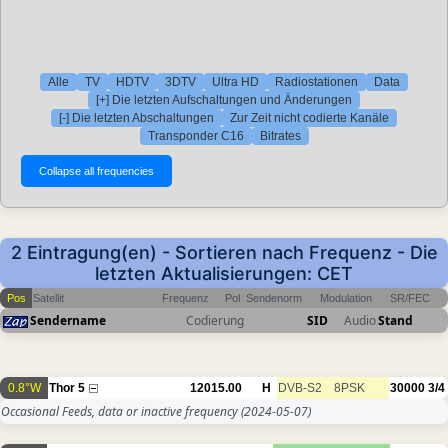
Alle
TV
HDTV
3DTV
Ultra HD
Radiostationen
Data
[+] Die letzten Aufschaltungen und Änderungen
[-] Die letzten Abschaltungen
Zur Zeit nicht codierte Kanäle
Transponder C16
Bitrates
2 Eintragung(en) - Sortieren nach Frequenz - Die
letzten Aktualisierungen: CET
Pos
Satellit
Frequenz
Pol
Sendenorm
Modulation
SR/FEC
Sendername
Codierung
SID
Audio
Stand
0.8°W
Thor 5
12015.00
H
DVB-S2
8PSK
30000
3/4
Occasional Feeds, data or inactive frequency
(2024-05-07)