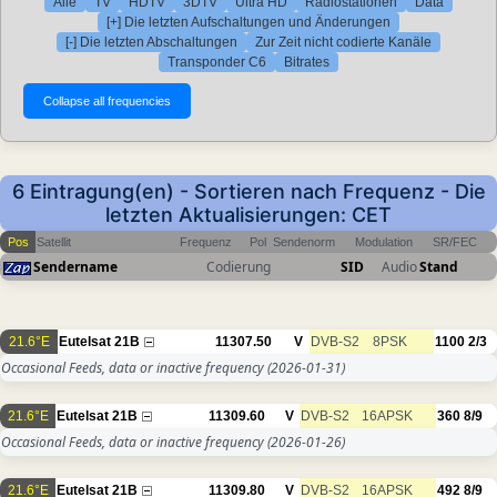
Alle
TV
HDTV
3DTV
Ultra HD
Radiostationen
Data
[+] Die letzten Aufschaltungen und Änderungen
[-] Die letzten Abschaltungen
Zur Zeit nicht codierte Kanäle
Transponder C6
Bitrates
6 Eintragung(en) - Sortieren nach Frequenz - Die
letzten Aktualisierungen: CET
Pos
Satellit
Frequenz
Pol
Sendenorm
Modulation
SR/FEC
Sendername
Codierung
SID
Audio
Stand
21.6°E
Eutelsat 21B
11307.50
V
DVB-S2
8PSK
1100
2/3
Occasional Feeds, data or inactive frequency
(2026-01-31)
21.6°E
Eutelsat 21B
11309.60
V
DVB-S2
16APSK
360
8/9
Occasional Feeds, data or inactive frequency
(2026-01-26)
21.6°E
Eutelsat 21B
11309.80
V
DVB-S2
16APSK
492
8/9