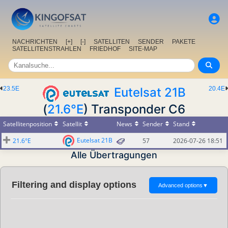
NACHRICHTEN
[+]
[-]
SATELLITEN
SENDER
PAKETE
SATELLITENSTRAHLEN
FRIEDHOF
SITE-MAP
23.5E
Eutelsat 21B
20.4E
(
21.6°E
) Transponder C6
Satellitenposition
Satellit
News
Sender
Stand
Eutelsat 21B
21.6°E
57
2026-07-26 18:51
Alle Übertragungen
Filtering and display options
Advanced options
▼