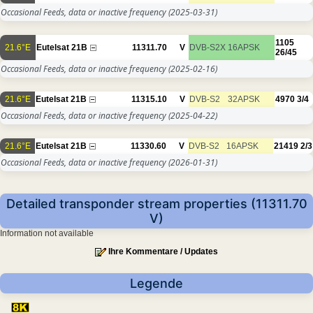
Occasional Feeds, data or inactive frequency
(2025-03-31)
1105
21.6°E
Eutelsat 21B
11311.70
V
DVB-S2X
16APSK
26/45
Occasional Feeds, data or inactive frequency
(2025-02-16)
21.6°E
Eutelsat 21B
11315.10
V
DVB-S2
32APSK
4970
3/4
Occasional Feeds, data or inactive frequency
(2025-04-22)
21.6°E
Eutelsat 21B
11330.60
V
DVB-S2
16APSK
21419
2/3
Occasional Feeds, data or inactive frequency
(2026-01-31)
Detailed transponder stream properties (11311.70
V)
Information not available
Ihre Kommentare / Updates
Legende