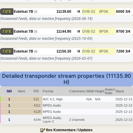
7.0°E
Eutelsat 7B
11139.60
H
DVB-S2
8PSK
6000
3/4
Occasional Feeds, data or inactive frequency
(2026-06-19)
7.0°E
Eutelsat 7B
11144.90
H
DVB-S2
8PSK
9700
3/4
Occasional Feeds, data or inactive frequency
(2025-10-05)
7.0°E
Eutelsat 7B
11150.30
H
DVB-S2
8PSK
7200
3/4
Occasional Feeds, data or inactive frequency
(2026-02-07)
Detailed transponder stream properties (11135.90
H)
Aspect
SID
Ident.
PID
Format
Colorimetry
Width
Height
Stand
Ratio
1
512
AVC 4.2, High
N/A
N/A
2025-12-13
1
4112
MPEG Audio
2025-12-13
1
4128
MPEG Audio
2025-12-13
MPEG Audio,
1
4144
2 channels
2025-12-13
Layer 2
Ihre Kommentare / Updates