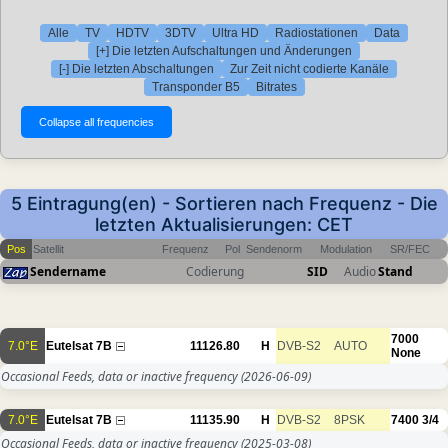
Alle
TV
HDTV
3DTV
Ultra HD
Radiostationen
Data
[+] Die letzten Aufschaltungen und Änderungen
[-] Die letzten Abschaltungen
Zur Zeit nicht codierte Kanäle
Transponder B5
Bitrates
5 Eintragung(en) - Sortieren nach Frequenz - Die
letzten Aktualisierungen: CET
Pos
Satellit
Frequenz
Pol
Sendenorm
Modulation
SR/FEC
Sendername
Codierung
SID
Audio
Stand
7000
7.0°E
Eutelsat 7B
11126.80
H
DVB-S2
AUTO
None
Occasional Feeds, data or inactive frequency
(2026-06-09)
7.0°E
Eutelsat 7B
11135.90
H
DVB-S2
8PSK
7400
3/4
Occasional Feeds, data or inactive frequency
(2025-03-08)