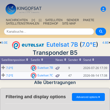
NACHRICHTEN
[+]
[-]
SATELLITEN
SENDER
PAKETE
SATELLITENSTRAHLEN
FRIEDHOF
SITE-MAP
9.0E
Eutelsat 7B
(
7.0°E
)
4.8E
Transponder B5
Satellitenposition
Satellit
News
Sender
Stand
Eutelsat 7B
7.0°E
9
2026-07-26 17:39
Eutelsat 7C
7.0°E
47
2026-06-14 17:38
Alle Übertragungen
Filtering and display options
Advanced options
▼