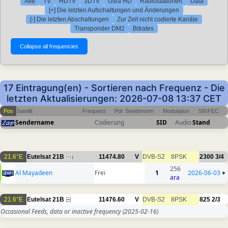
Alle
TV
HDTV
3DTV
Ultra HD
Radiostationen
Data
[+] Die letzten Aufschaltungen und Änderungen
[-] Die letzten Abschaltungen
Zur Zeit nicht codierte Kanäle
Transponder DM2
Bitrates
17 Eintragung(en) - Sortieren nach Frequenz - Die
letzten Aktualisierungen: 2026-07-08 13:37 CET
Pos
Satellit
Frequenz
Pol
Sendenorm
Modulation
SR/FEC
Sendername
Codierung
SID
Audio
Stand
21.6°E
Eutelsat 21B
11474.80
V
DVB-S2
8PSK
2300
3/4
1
256
Al Mayadeen
Frei
1
2026-06-03
+
ara
21.6°E
Eutelsat 21B
11476.60
V
DVB-S2
8PSK
825
2/3
Occasional Feeds, data or inactive frequency
(2025-02-16)