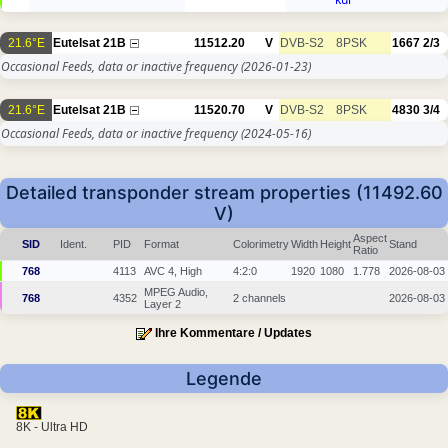
21.6°E
Eutelsat 21B
11512.20
V
DVB-S2
8PSK
1667
2/3
Occasional Feeds, data or inactive frequency
(2026-01-23)
21.6°E
Eutelsat 21B
11520.70
V
DVB-S2
8PSK
4830
3/4
Occasional Feeds, data or inactive frequency
(2024-05-16)
Detailed transponder stream properties (11492.60
V)
Aspect
SID
Ident.
PID
Format
Colorimetry
Width
Height
Stand
Ratio
768
4113
AVC 4, High
4:2:0
1920
1080
1.778
2026-08-03
MPEG Audio,
768
4352
2 channels
2026-08-03
Layer 2
Ihre Kommentare / Updates
Legende
8K - Ultra HD