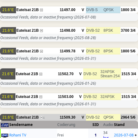
21.6°E
Eutelsat 21B
11497.00
V
DVB-S
QPSK
1800
3/4
Occasional Feeds, data or inactive frequency
(2026-07-08)
21.6°E
Eutelsat 21B
11498.00
V
DVB-S2
8PSK
3700
3/4
Occasional Feeds, data or inactive frequency
(2025-08-28)
21.6°E
Eutelsat 21B
11499.78
V
DVB-S2
8PSK
1800
5/6
Occasional Feeds, data or inactive frequency
(2026-05-31)
32APSK
21.6°E
Eutelsat 21B
11502.70
V
DVB-S2
1515
3/4
Stream 254
Occasional Feeds, data or inactive frequency
(2026-01-26)
21.6°E
Eutelsat 21B
11503.00
V
DVB-S2
32APSK
1515
3/4
Occasional Feeds, data or inactive frequency
(2026-01-31)
21.6°E
Eutelsat 21B
11509.30
V
DVB-S2
QPSK
2964
5/6
1
Sendername
Codierung
SID
Audio
Stand
34
Rohani TV
Frei
1
2026-07-08
+
kur