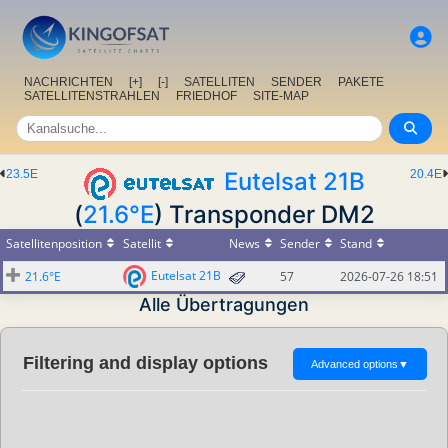
NACHRICHTEN
[+]
[-]
SATELLITEN
SENDER
PAKETE
SATELLITENSTRAHLEN
FRIEDHOF
SITE-MAP
23.5E
Eutelsat 21B
20.4E
(
21.6°E
) Transponder DM2
Satellitenposition
Satellit
News
Sender
Stand
Eutelsat 21B
21.6°E
57
2026-07-26 18:51
Alle Übertragungen
Filtering and display options
Advanced options
▼