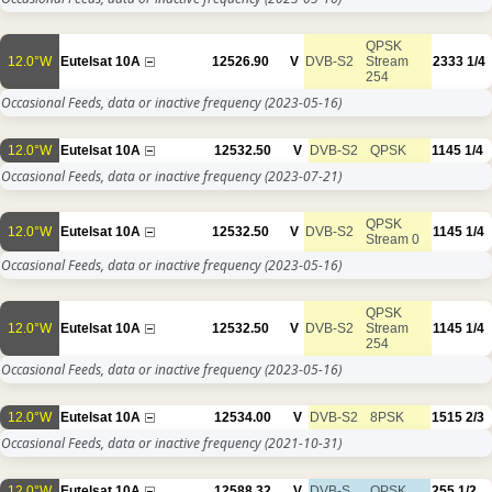
QPSK
12.0°W
Eutelsat 10A
12526.90
V
DVB-S2
Stream
2333
1/4
254
Occasional Feeds, data or inactive frequency
(2023-05-16)
12.0°W
Eutelsat 10A
12532.50
V
DVB-S2
QPSK
1145
1/4
Occasional Feeds, data or inactive frequency
(2023-07-21)
QPSK
12.0°W
Eutelsat 10A
12532.50
V
DVB-S2
1145
1/4
Stream 0
Occasional Feeds, data or inactive frequency
(2023-05-16)
QPSK
12.0°W
Eutelsat 10A
12532.50
V
DVB-S2
Stream
1145
1/4
254
Occasional Feeds, data or inactive frequency
(2023-05-16)
12.0°W
Eutelsat 10A
12534.00
V
DVB-S2
8PSK
1515
2/3
Occasional Feeds, data or inactive frequency
(2021-10-31)
12.0°W
Eutelsat 10A
12588.32
V
DVB-S
QPSK
255
1/2