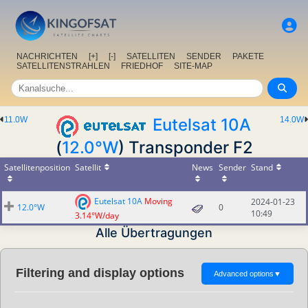
NACHRICHTEN
[+]
[-]
SATELLITEN
SENDER
PAKETE
SATELLITENSTRAHLEN
FRIEDHOF
SITE-MAP
11.0W
Eutelsat 10A
14.0W
(
12.0°W
) Transponder F2
Satellitenposition
Satellit
News
Sender
Stand
Eutelsat 10A
Moving
2024-01-23
12.0°W
0
10:49
3.14°W/day
Alle Übertragungen
Filtering and display options
Advanced options
▼