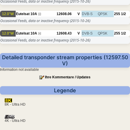
Occasional Feeds, data or inactive frequency
(2015-10-26)
12.0°W
Eutelsat 10A
12608.06
V
DVB-S
QPSK
255
1/2
Occasional Feeds, data or inactive frequency
(2015-10-26)
12.0°W
Eutelsat 10A
12608.43
V
DVB-S
QPSK
255
1/2
Occasional Feeds, data or inactive frequency
(2015-10-26)
Detailed transponder stream properties (12597.50
V)
Information not available
Ihre Kommentare / Updates
Legende
8K - Ultra HD
4K - Ultra HD