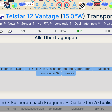
Telstar 12 Vantage
(
15.0°W
) Transpo
ini
News
Sender
Nur FTA
Longitude
Declination now
Max d
99
36
15.01°W
0.00°
0.00°
Alle Übertragungen
stationen
Data
[+] Die letzten Aufschaltungen und Änderungen
[-] Die letz
Transponder 39
Bitrates
en) - Sortieren nach Frequenz - Die letzten Aktuali
Pol
Txp
Abdeckungsbereich
Sendenorm
Modulation
SR/FEC