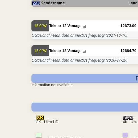
Sendername
Land
15.0°W
Telstar 12 Vantage
12673.00
Occasional Feeds, data or inactive frequency
(2021-10-16)
15.0°W
Telstar 12 Vantage
12684.70
Occasional Feeds, data or inactive frequency
(2026-07-29)
Information not available
4K - Ult
8K - Ultra HD