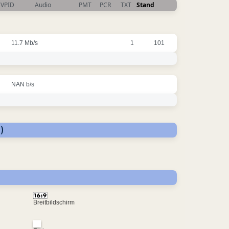
VPID
Audio
PMT
PCR
TXT
Stand
11.7 Mb/s
1
101
NAN b/s
)
Breitbildschirm