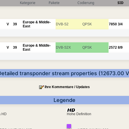
Kategorie
Pakete
Codierung
SID
Europe & Middle-
V
39
DVB-S2
QPSK
7850
3/4
East
Europe & Middle-
V
39
DVB-S2X
QPSK
2572
8/9
East
Detailed transponder stream properties (12673.00 V
Ihre Kommentare / Updates
Legende
ra HD
Hohe Definition