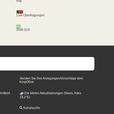
Frei
Live-Übertragungen
DVB-S2X
Senden Sie ihre Anregungen/Vorschläge dem
KingOfSat
 Hotbird
Die letzten Aktualisierungen (News, Astra
19,2°E)
Kanalsuche