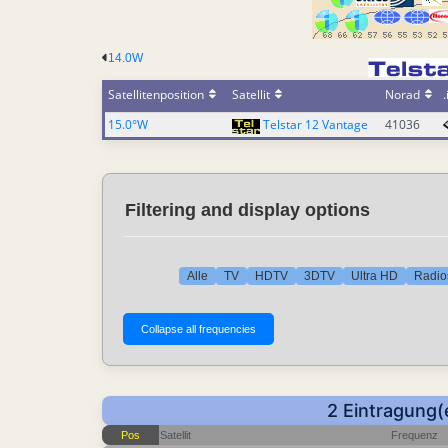
14.0W
Satellitenposition
Satellit
Norad
.
15.0°W
Telstar 12 Vantage
41036
Filtering and display options
Alle
TV
HDTV
3DTV
Ultra HD
Radio
2 Eintragung(
Pos
Satellit
Frequenz