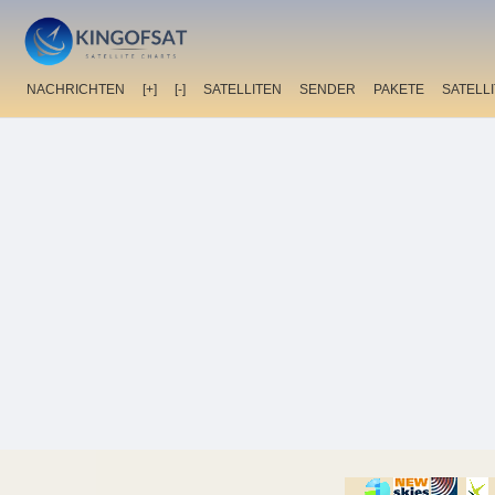
NACHRICHTEN
[+]
[-]
SATELLITEN
SENDER
PAKETE
SATELL