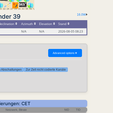
nder 39
16.0W
eclination
Azimuth
Elevation
Stand
N/A
N/A
2026-08-05 08:23
Advanced options
▼
ten Abschaltungen
Zur Zeit nicht codierte Kanäle
sierungen: CET
Netzwerk, Bitrate
NID
TID