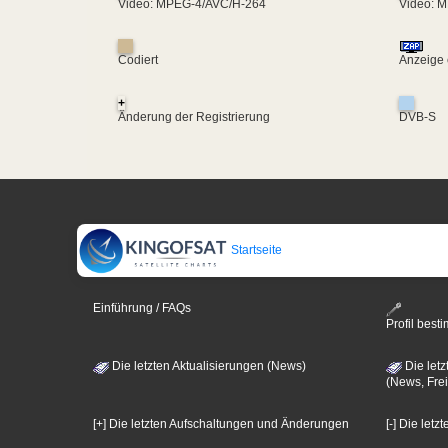
Video: MPEG-4/AVC/H-264
Video: 
Codiert
Anzeige 
+
Änderung der Registrierung
DVB-S
Startseite
Einführung / FAQs
Profil bes
Die letzten Aktualisierungen (News)
Die letz
(News, Frei
[+] Die letzten Aufschaltungen und Änderungen
[-] Die let