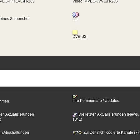
MPEG-H/HEVC/H-265
Video: MPEG-I/VVC/H-266
eines Screenshot
3D
DVB-S2
Ihre Kommentare / Updates
timmen
ten Aktualisierungen
Die letzten Aktualisierungen (News,
)
13°E)
zten Abschaltungen
Zur Zeit nicht codierte Kanäle (7)