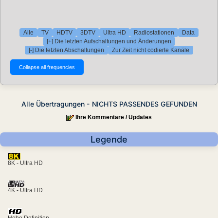
Alle
TV
HDTV
3DTV
Ultra HD
Radiostationen
Data
[+] Die letzten Aufschaltungen und Änderungen
[-] Die letzten Abschaltungen
Zur Zeit nicht codierte Kanäle
Alle Übertragungen - NICHTS PASSENDES GEFUNDEN
Ihre Kommentare / Updates
Legende
8K - Ultra HD
4K - Ultra HD
Hohe Definition