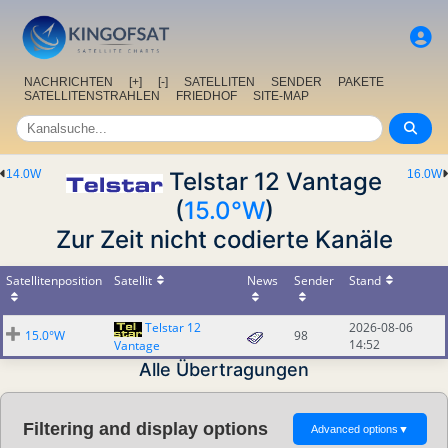
NACHRICHTEN
[+]
[-]
SATELLITEN
SENDER
PAKETE
SATELLITENSTRAHLEN
FRIEDHOF
SITE-MAP
14.0W
Telstar 12 Vantage
16.0W
(
15.0°W
)
Zur Zeit nicht codierte Kanäle
Satellitenposition
Satellit
News
Sender
Stand
Telstar 12
2026-08-06
15.0°W
98
14:52
Vantage
Alle Übertragungen
Filtering and display options
Advanced options
▼