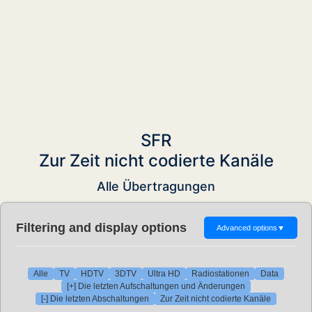
SFR
Zur Zeit nicht codierte Kanäle
Alle Übertragungen
Filtering and display options
Advanced options
▼
Alle
TV
HDTV
3DTV
Ultra HD
Radiostationen
Data
[+] Die letzten Aufschaltungen und Änderungen
[-] Die letzten Abschaltungen
Zur Zeit nicht codierte Kanäle