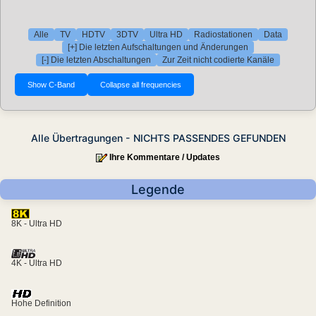
Alle
TV
HDTV
3DTV
Ultra HD
Radiostationen
Data
[+] Die letzten Aufschaltungen und Änderungen
[-] Die letzten Abschaltungen
Zur Zeit nicht codierte Kanäle
Alle Übertragungen - NICHTS PASSENDES GEFUNDEN
Ihre Kommentare / Updates
Legende
8K - Ultra HD
4K - Ultra HD
Hohe Definition