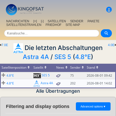
NACHRICHTEN
[+]
[-]
SATELLITEN
SENDER
PAKETE
SATELLITENSTRAHLEN
FRIEDHOF
SITE-MAP
7.0E
4.0E
Die letzten Abschaltungen
Astra 4A
/
SES 5
(
4.8°E
)
Satellitenposition
Satellit
News
Sender
Stand
SES 5
4.8°E
75
2026-08-01 09:42
Astra 4A
4.8°E
202
2026-08-01 14:02
Alle Übertragungen
Filtering and display options
Advanced options
▼