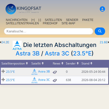
NACHRICHTEN
[+]
[-]
SATELLITEN
SENDER
PAKETE
SATELLITENSTRAHLEN
FRIEDHOF
SITE-MAP
24.2E
21.6E
Die letzten Abschaltungen
Astra 3B
/
Astra 3C
(
23.5°E
)
Satellitenposition
Satellit
News
Sender
Stand
Astra 3B
23.5°E
0
2026-05-24 00:44
Astra 3C
23.5°E
638
2026-08-04 20:12