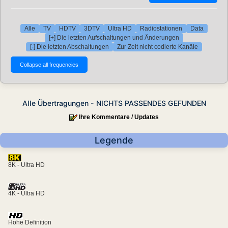
Alle
TV
HDTV
3DTV
Ultra HD
Radiostationen
Data
[+] Die letzten Aufschaltungen und Änderungen
[-] Die letzten Abschaltungen
Zur Zeit nicht codierte Kanäle
Alle Übertragungen - NICHTS PASSENDES GEFUNDEN
Ihre Kommentare / Updates
Legende
8K - Ultra HD
4K - Ultra HD
Hohe Definition