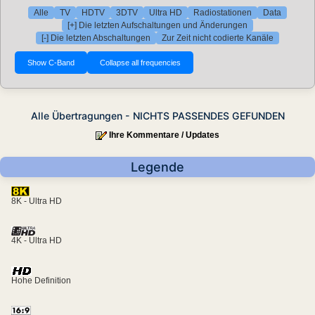
Alle
TV
HDTV
3DTV
Ultra HD
Radiostationen
Data
[+] Die letzten Aufschaltungen und Änderungen
[-] Die letzten Abschaltungen
Zur Zeit nicht codierte Kanäle
Alle Übertragungen - NICHTS PASSENDES GEFUNDEN
Ihre Kommentare / Updates
Legende
8K - Ultra HD
4K - Ultra HD
Hohe Definition