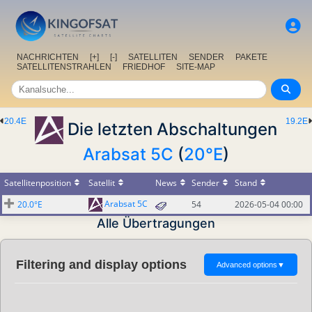
NACHRICHTEN
[+]
[-]
SATELLITEN
SENDER
PAKETE
SATELLITENSTRAHLEN
FRIEDHOF
SITE-MAP
20.4E
19.2E
Die letzten Abschaltungen
Arabsat 5C
(
20°E
)
Satellitenposition
Satellit
News
Sender
Stand
Arabsat 5C
20.0°E
54
2026-05-04 00:00
Alle Übertragungen
Filtering and display options
Advanced options
▼